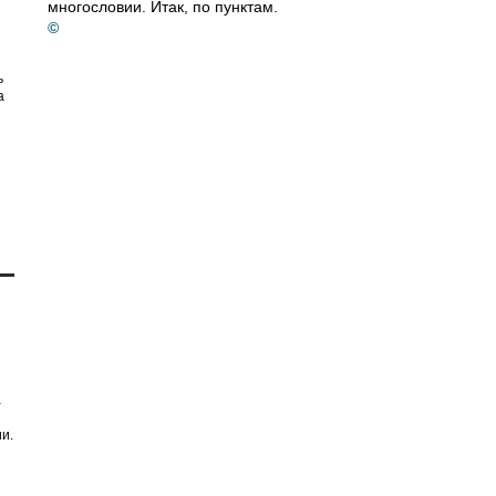
многословии. Итак, по пунктам.
©
ь
а
а
и.