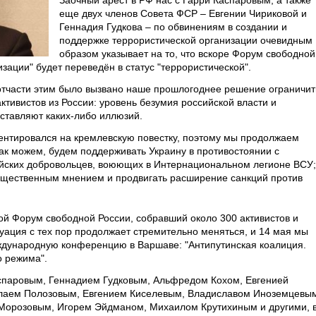
Заочный арест в РФ нас с Гарри Каспаровым, а также
еще двух членов Совета ФСР – Евгении Чириковой и
Геннадия Гудкова – по обвинениям в создании и
поддержке террористической организации очевидным
образом указывает на то, что вскоре Форум свободной
зации" будет переведён в статус "террористической".
 отчасти этим было вызвано наше прошлогоднее решение ограничит
тивистов из России: уровень безумия российской власти и
ставляют каких-либо иллюзий.
ентировался на кремлевскую повестку, поэтому мы продолжаем
как можем, будем поддерживать Украину в противостоянии с
ийских добровольцев, воюющих в Интернациональном легионе ВСУ;
бщественным мнением и продвигать расширение санкций против
й Форум свободной России, собравший около 300 активистов и
туация с тех пор продолжает стремительно меняться, и 14 мая мы
дународную конференцию в Варшаве: "Антипутинская коалиция.
о режима".
спаровым, Геннадием Гудковым, Альфредом Кохом, Евгенией
олаем Полозовым, Евгением Киселевым, Владиславом Иноземцевы
Морозовым, Игорем Эйдманом, Михаилом Крутихиным и другими, 