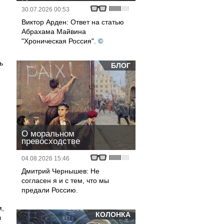
30.07.2026 00:53
Виктор Арден: Ответ на статью
Абрахама Майвина
"Хроническая Россия".
©
ь
БЛОГ
О моральном
превосходстве
04.08.2026 15:46
Дмитрий Чернышев: Не
согласен я и с тем, что мы
предали Россию.
м,
КОЛОНКА
в