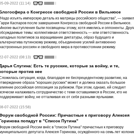
05-09-2022 (11:14)
Блогосфера о Конгрессе свободной России в Вильнюсе
"Надо изъять имперскую деталь из матрицы российского общества", — заявил
Гарри Каспаров после завершения Конгресса свободной России в Вильнюсе.
Многие выступления были посвящены этому, хотя имелись и оппоненты. Друг
обсуждаемые темы: коллективная ответственность — или ответственность
западных политиков за взращивание диктатуры, образ будущего и
альтернатива путинскому режиму, объединение усилий антивоенно
настроенных россиян и свободного мира в противостоянии режиму.
22-07-2022 (08:13)
Дарья Слугина: Есть те русские, которые за войну, и те,
которые против нее
Сложилась ситуация, когда, благодаря ее беспрецедентному развитию, на
утверждение образа "хороших русских" может и должна оказать большое
влияние российская оппозиция за рубежом. При этом, однако, ей следует
всячески налаживать сотрудничество с теми оставшимися в России, кто не
поддерживает войну, не отталкивая их от себя разными ярлыками.
08-07-2022 (15:58)
Форум свободной России: Причастные к приговору Алексея
Горинова попадут в "Список Путина"
Форум свободной России внёс в "список Путина" причастных к приговору
муниципального депутата Алексея Горинова, осуждённого на семь лет колони