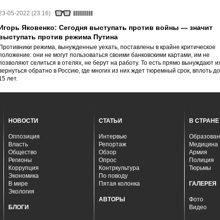
23-05-2022 (23:16)
Игорь Яковенко: Сегодня выступать против войны — значит
выступать против режима Путина
Противники режима, вынужденные уехать, поставлены в крайне критическое
положение: они не могут пользоваться своими банковскими картами, им не
позволяют селиться в отелях, не берут на работу. То есть прямо вынуждают и
вернуться обратно в Россию, где многих из них ждет тюремный срок, вплоть до
15 лет.
НОВОСТИ
СТАТЬИ
В СТРАНЕ
Оппозиция
Интервью
Образован
Власть
Репортаж
Медицина
Общество
Обзор
Армия
Регионы
Опрос
Полиция
Коррупция
Контркультура
Тюрьмы
Экономика
По поводу
В мире
Пятая колонка
ГАЛЕРЕЯ
Экология
АВТОРЫ
Фото
БЛОГИ
Видео