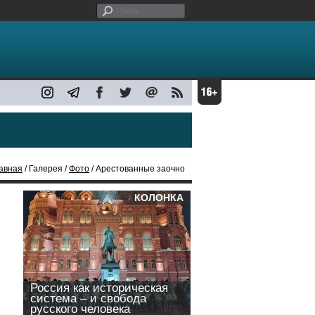
авная
/ Галерея /
Фото
/ Арестованные заочно
КОЛОНКА
Россия как историческая
система – и свобода
русского человека