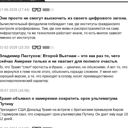
17-06-2026 (17:44)
Они просто не смогут выскочить из своего цифрового загона.
Вычислительный феодализм побеждает там, где институты гражданского
контроля атрофированы. Там, где они живы и распространяются на саму
инфраструктуру, та же технология работает иначе, то есть многое зависит
именно от институтов.
01-02-2026 (15:10)
Владимир Пастухов: Второй Вьетнам – это как раз то, чего
сейчас Америке только и не хватает для полного счастья.
То, что Трамп "слил" протесты в Иране, – цинично, но объяснимо. А вот то, что
он вернулся к теме после этого, объяснить гораздо сложнее. У меня нет
хорошей версии, а те, что приходят в голову, носят преимущественно
конспирологический характер.
28-07-2025 (16:56)
Трамп объявил о намерении сократить срок ультиматума
Путину
Президент США Дональд Трамп на встрече с британским премьером Киром
Стармером скал, что сокращает срок ультиматума Путину. Он дает ему еще 10
12 дней..