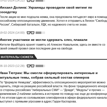
25-02-2024 (14:22)
Михаил Долиев: Украинцы проводили свой митинг по
соседству
После акции ко мне подошла немка, она предложила пятьдесят евро в помощ
российскому оппозиционному движению. Хотел я отправить в Легион "Свобод
России", Сибирский батальон, РДК, но надежного счета не знаю.
19-02-2024 (14:00)
Многие участники не могли сдержать слез, плакали
Жители Фрайбурга хранят память об Алексее Навальном, здесь он вместе со
своей семьей провел свои последние дни на свободе.
МАТЕРИАЛЫ СЮЖЕТА
06-10-2023 (12:28)
Иван Тютрин: Мы смогли сформулировать интересные и
актуальные темы, собрав сильный состав спикеров
По "формуле Немцова", эффективность оппозиционного мероприятия можно
оценить, глядя на реакцию российской власти. На фоне традиционного игнор
со стороны российских "либеральных СМИ" — "Дождя", "Медузы" и прочих —
кремлевские Z-паблики забились в истерике по поводу нас еще до конференци
А по итогам один из соловьевских олигофренов в эфире федерального канала
выступил с прямыми угрозами в адрес Гарри Каспарова.