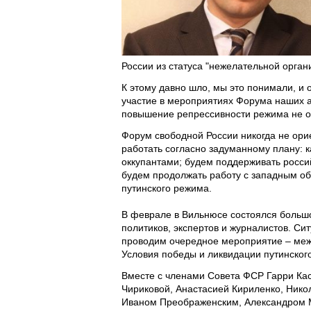
России из статуса "нежелательной органи
К этому давно шло, мы это понимали, и
участие в мероприятиях Форума наших ак
повышение репрессивности режима не о
Форум свободной России никогда не ори
работать согласно задуманному плану: 
оккупантами; будем поддерживать росс
будем продолжать работу с западным о
путинского режима.
В феврале в Вильнюсе состоялся большо
политиков, экспертов и журналистов. Си
проводим очередное мероприятие – меж
Условия победы и ликвидации путинског
Вместе с членами Совета ФСР Гарри Ка
Чириковой, Анастасией Кириленко, Ник
Иваном Преображенским, Александром 