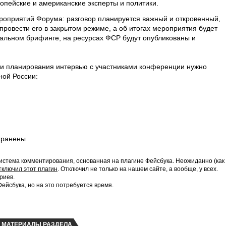
опейские и американские эксперты и политики.
роприятий Форума: разговор планируется важный и откровенный,
ровести его в закрытом режиме, а об итогах мероприятия будет
альном брифинге, на ресурсах ФСР будут опубликованы и
 и планирования интервью с участниками конференции нужно
ной России:
хранены
истема комментирования, основанная на плагине Фейсбука. Неожиданно (как
тключил этот плагин
. Отключил не только на нашем сайте, а вообще, у всех.
риев.
йсбука, но на это потребуется время.
МАТЕРИАЛЫ РАЗДЕЛА