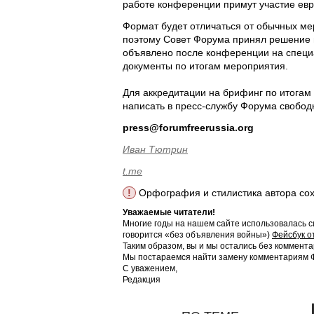
работе конференции примут участие евр
Формат будет отличаться от обычных ме
поэтому Совет Форума принял решение п
объявлено после конференции на специ
документы по итогам мероприятия.
Для аккредитации на брифинг по итогам
написать в пресс-службу Форума свобод
press@forumfreerussia.org
Иван Тютрин
t.me
!
Орфография и стилистика автора со
Уважаемые читатели!
Многие годы на нашем сайте использовалась с
говорится «без объявления войны»)
Фейсбук о
Таким образом, вы и мы остались без коммента
Мы постараемся найти замену комментариям Фе
С уважением,
Редакция