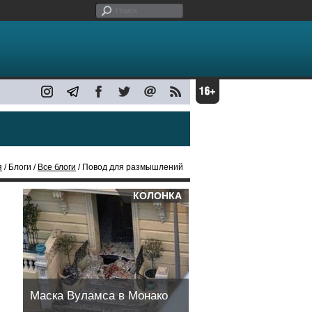
я
/ Блоги /
Все блоги
/ Повод для размышлений
КОЛОНКА
Маска Вуламса в Монако