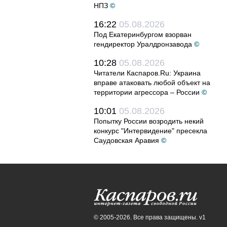
НПЗ
©
16:22
05.08.2026
Под Екатеринбургом взорван
гендиректор Уралдронзавода
©
10:28
05.08.2026
Читатели Каспаров.Ru: Украина
вправе атаковать любой объект на
территории агрессора – России
©
10:01
05.08.2026
Попытку России возродить некий
конкурс "Интервидение" пресекла
Саудовская Аравия
©
© 2005-2026. Все права защищены. v1