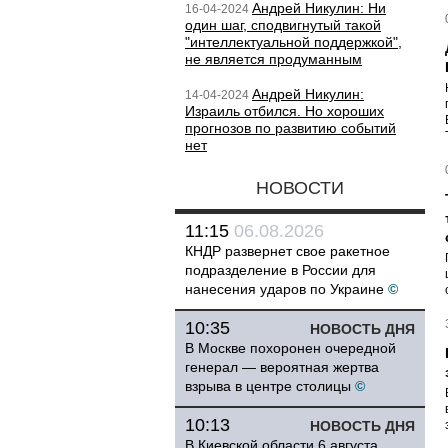
Андрей Никулин: Ни
16-04-2024
один шаг, сподвигнутый такой
"интеллектуальной поддержкой",
не является продуманным
Андрей Никулин:
14-04-2024
Израиль отбился. Но хороших
прогнозов по развитию событий
нет
НОВОСТИ
11:15
06.08.2026
КНДР развернет свое ракетное
подразделение в России для
нанесения ударов по Украине
©
10:35
НОВОСТЬ ДНЯ
В Москве похоронен очередной
генерал — вероятная жертва
взрыва в центре столицы
©
10:13
НОВОСТЬ ДНЯ
В Киевской области 6 августа