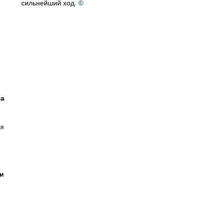
сильнейший ход.
©
за
ся
и