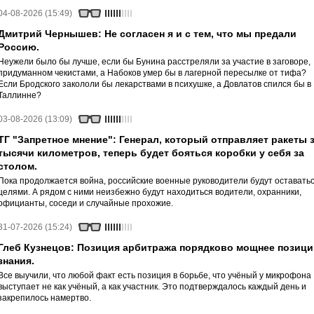
04-08-2026 (15:49)
Дмитрий Чернышев: Не согласен я и с тем, что мы предали
Россию.
Неужели было бы лучше, если бы Бунина расстреляли за участие в заговоре,
придуманном чекистами, а Набоков умер бы в лагерной пересылке от тифа?
Если Бродского закололи бы лекарствами в психушке, а Довлатов спился бы в
Таллинне?
03-08-2026 (13:09)
ТГ "Запретное мнение": Генерал, который отправляет ракеты 
тысячи километров, теперь будет бояться коробки у себя за
столом.
Пока продолжается война, российские военные руководители будут оставать
целями. А рядом с ними неизбежно будут находиться водители, охранники,
официанты, соседи и случайные прохожие.
31-07-2026 (15:24)
Глеб Кузнецов: Позиция арбитража порядково мощнее позици
знания.
Все выучили, что любой факт есть позиция в борьбе, что учёный у микрофона
выступает не как учёный, а как участник. Это подтверждалось каждый день и
закрепилось намертво.