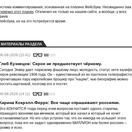
истема комментирования, основанная на плагине Фейсбука. Неожиданно (как
тключил этот плагин
. Отключил не только на нашем сайте, а вообще, у всех.
риев.
йсбука, но на это потребуется время.
МАТЕРИАЛЫ РАЗДЕЛА
06-08-2026 (15:41)
Глеб Кузнецов: Серое не предшествует чёрному.
Сегодня Энвер дает тюркскому фашизму лицо, молодость, статус зятя халифа
героя революции 1908 года. Он – единственный из их пантеона телеграфисто
прочитавших пару европейских брошюр про "нацию", чью биографию можно
постить картинкой, поэтому его и постят.
06-08-2026 (14:11)
Карина Кокрэлл-Ферре: Все чаще спрашивают россияне.
Это КОНЧИТСЯ тогда перед этим вопросом поставят одного старичка,
играющего жизнями как мячиком, который все начал и который не хочет
останавливаться. Но его слух устроен так, что он никогда не услышит этого
вопроса, пока его не задаст одновременно МИЛЛИОН или более россиян –
громко и ясно.