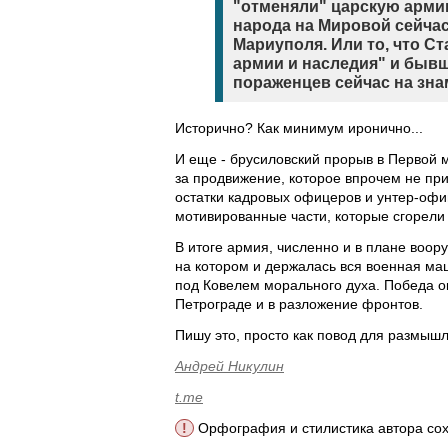
"отменяли" царскую арми
народа на Мировой сейча
Мариуполя. Или то, что С
армии и наследия" и бывш
пораженцев сейчас на зна
Исторично? Как минимум иронично...
И еще - брусиловский прорыв в Первой м
за продвижение, которое впрочем не пр
остатки кадровых офицеров и унтер-офи
мотивированные части, которые сгорели
В итоге армия, численно и в плане воору
на котором и держалась вся военная ма
под Ковелем морального духа. Победа о
Петрограде и в разложение фронтов.
Пишу это, просто как повод для размышл
Андрей Никулин
t.me
!
Орфография и стилистика автора со