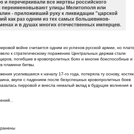
ю и перечеркивали все жертвы российского
с переименовывают улицы Мелитополя или
талин - приложивший руку к ликвидации "царской
ий как раз одним из тех самых большевиков-
менах и в душах многих отечественных имперцев.
ировой войне считается одним из успехов русской армии, но плат
ивело к стратегическому поражению Центральных держав стали
церов, погибшие в кровопролитных боях и многие боеспособные и
 в пламени битвы.
жения усилившаяся к началу 17-го года, потеряла ту основу, костяк
шина, вкупе с падением после безуспешных кровопролитных боев
казалась пирровой и внесла немалый вклад в будущие волнения в
ений...
хранены