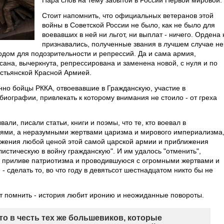
Пара слов на тему забытой в России Первой мировой.
Стоит напомнить, что официальных ветеранов этой
войны в Советской России не было, как не было для
воевавших в ней ни льгот, ни выплат - ничего. Ордена 
признавались, полученные звания в лучшем случае не
одом для подозрительности и репрессий. Да и сама армия,
сана, вычеркнута, репрессирована и заменена новой, с нуля и по
стьянской Красной Армией.
но бойцы РККА, отвоевавшие в Гражданскую, участие в
иографии, привлекать к которому внимания не стоило - от греха
ли, писали статьи, книги и поэмы, что те, кто воевал в
оями, а неразумными жертвами царизма и мирового империализма,
ражения любой ценой этой самой царской армии и приближения
стическую в войну гражданскую". И им удалось "отменить",
в приливе патриотизма и проводившуюся с огромными жертвами и
 сделать то, во что году в девятьсот шестнадцатом никто бы не
ит помнить - история любит иронию и неожиданные повороты.
то в честь тех же большевиков, которые