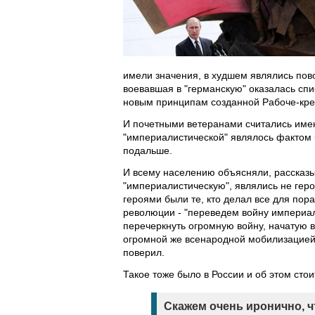
имели значения, в худшем являлись пов
воевавшая в "германскую" оказалась спи
новым принципам созданной Рабоче-кре
И почетными ветеранами считались имен
"империалистической" являлось фактом б
подальше.
И всему населению объясняли, рассказыва
"империалистическую", являлись не гер
героями были те, кто делал все для по
революции - "переведем войну империали
перечеркнуть огромную войну, начатую 
огромной же всенародной мобилизацией -
поверил.
Такое тоже было в России и об этом сто
Скажем очень иронично, ч