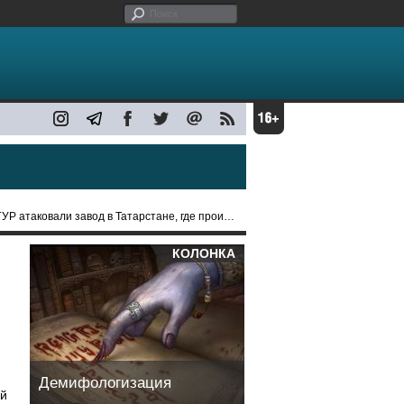
али завод в Татарстане, где производят бомбардировщики
КОЛОНКА
Демифологизация
ый