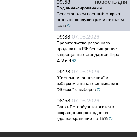
09:58
НОВОСТЬ ДНЯ
Под аннексированным
Севастополем военный открыл
огонь по сослуживцам и жителям
села
©
09:38
07.08.2026
Правительство разрешило
продавать в РФ бензин ранее
запрещенных стандартов Евро —
2, 3 и 4
©
09:23
07.08.2026
"Системная оппозиция" и
избиркомы пытаются выдавить
"Яблоко" с выборов
©
08:58
07.08.2026
Санкт-Петербург готовится к
сокращению расходов на
здравоохранение на 15%
©