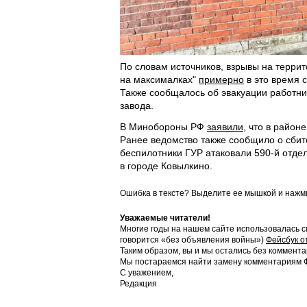
По словам источников, взрывы на террит
на максималках"
примерно
в это время 
Также сообщалось об эвакуации работник
завода.
В Минобороны РФ
заявили
, что в район
Ранее ведомство также сообщило о сби
беспилотники ГУР атаковали 590-й отде
в городе Ковылкино.
Ошибка в тексте? Выделите ее мышкой и наж
Уважаемые читатели!
Многие годы на нашем сайте использовалась с
говорится «без объявления войны»)
Фейсбук о
Таким образом, вы и мы остались без коммента
Мы постараемся найти замену комментариям Фе
С уважением,
Редакция