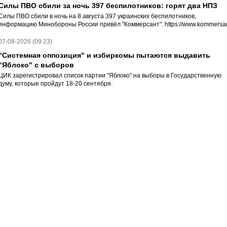
Силы ПВО сбили за ночь 397 беспилотников: горят два НПЗ
Силы ПВО сбили в ночь на 8 августа 397 украинских беспилотников,
информацию Минобороны России привёл "Коммерсант". https://www.kommersan
07-08-2026 (09:23)
"Системная оппозиция" и избиркомы пытаются выдавить
"Яблоко" с выборов
ЦИК зарегистрировал список партии "Яблоко" на выборы в Государственную
думу, которые пройдут 18-20 сентября.