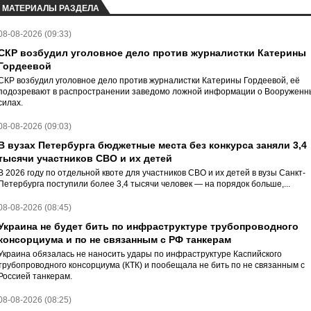
МАТЕРИАЛЫ РАЗДЕЛА
08-08-2026 (09:33)
СКР возбудил уголовное дело против журналистки Катерины
Гордеевой
СКР возбудил уголовное дело против журналистки Катерины Гордеевой, её
подозревают в распространении заведомо ложной информации о Вооруженн
силах.
08-08-2026 (09:03)
В вузах Петербурга бюджетные места без конкурса заняли 3,4
тысячи участников СВО и их детей
В 2026 году по отдельной квоте для участников СВО и их детей в вузы Санкт-
Петербурга поступили более 3,4 тысячи человек — на порядок больше,...
08-08-2026 (08:45)
Украина не будет бить по инфраструктуре трубопроводного
консорциума и по не связанным с РФ танкерам
Украина обязалась не наносить удары по инфраструктуре Каспийского
трубопроводного консорциума (КТК) и пообещала не бить по не связанным с
Россией танкерам.
08-08-2026 (08:25)