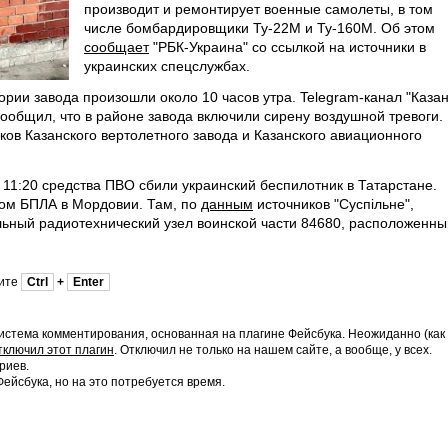
производит и ремонтирует военные самолеты, в том
числе бомбардировщики Ту-22М и Ту-160М. Об этом
сообщает
"РБК-Украина" со ссылкой на источники в
украинских спецслужбах.
ории завода произошли около 10 часов утра. Telegram-канал "Каза
сообщил, что в районе завода включили сирену воздушной тревоги.
ов Казанского вертолетного завода и Казанского авиационного
е 11:20 средства ПВО сбили украинский беспилотник в Татарстане.
том БПЛА в Мордовии. Там, по
данным
источников "Суспiльне",
льный радиотехнический узел воинской части 84680, расположенны
мите
Ctrl
+
Enter
истема комментирования, основанная на плагине Фейсбука. Неожиданно (как
тключил этот плагин
. Отключил не только на нашем сайте, а вообще, у всех.
риев.
йсбука, но на это потребуется время.