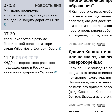
многочисленные при
07:53
обращения"
НОВОСТЬ ДНЯ
Минтранс предложил
Я бы просто хотела, чтобы
использовать средства дорожных
что "не всё так однозначн
фондов на защиту дорог от БПЛА
полагает, что для достиж
©
эти энергично соглашаю
просто представили себе
07:39
истощения, со следами от
Урал начал утро в режиме
беспилотной опасности, горит
29-04-2025 (08:30)
склад Wilberries в Екатеринбурге
©
Даниил Константино
или не знают, как р
11:15
06.08.2026
северокорейцах
КНДР развернет свое ракетное
подразделение в России для
Если раньше эпизоды с в
нанесения ударов по Украине
©
солдат вызывали оживлен
признание такого участия
Получается, что союзники 
возможного прямого вовле
(ведь Северная Корея оф
боятся. Выводы из этого 
28-04-2025 (20:02)