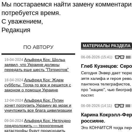
Мы постараемся найти замену комментария
потребуется время.
С уважением,
Редакция
МАТЕРИАЛЫ РАЗДЕЛА
ПО АВТОРУ
06-08-2026 (15:41)
Альфред Кох: Шольц
19-04-2024
заявил, что Украине должны
Глеб Кузнецов: Серо
передать еще шесть "Пэтриотов"
Сегодня Энвер дает тюрк
зятя халифа и героя рево
Альфред Кох: Ждем
18-04-2024
пантеона телеграфистов,
субботы. Тогда-то все и решится с
про "нацию", чью биограф
законом о помощи Украине
постят.
Альфред Кох: Путин
12-04-2024
хочет погрузить Украину во мрак и
06-08-2026 (14:11)
уничтожить все блага цивилизации
Карина Кокрэлл-Фер
Альфред Кох: Нетрудно
россияне.
09-04-2024
предположить — техногенные
Это КОНЧИТСЯ тогда пере
катастрофы будут происходить