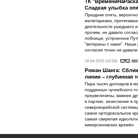
ТК "ВремениНаРаска
Сладкая улыбка опя
Праздник опять, вероятн
милитаризма, притягиван
деятельности ушедшего и
прочим, не давало соглас
побоище, устроенное Пут
"ветераны с нами". Наши 
согласия точно не давали
28-04-2025 (18:28)
Роман Шанга: Сближ
линии – глубинная 
Пара тысяч долларов в м
подданных чучхейского го
преувеличены, важнее др
в партию, зачисление в 
северокорейской системы
самое ортодоксальное кр
самая свирепая идеология
кимирсеновских времён.