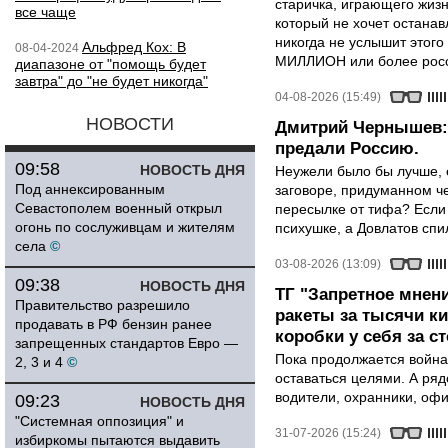
старичка, играющего жизн
все чаще
который не хочет останавл
никогда не услышит этого
Альфред Кох: В
08-04-2024
МИЛЛИОН или более росси
диапазоне от "помощь будет
завтра" до "не будет никогда"
04-08-2026 (15:49)
НОВОСТИ
Дмитрий Чернышев: 
предали Россию.
09:58
НОВОСТЬ ДНЯ
Неужели было бы лучше, 
Под аннексированным
заговоре, придуманном че
Севастополем военный открыл
пересылке от тифа? Если
огонь по сослуживцам и жителям
психушке, а Довлатов спи
села
©
03-08-2026 (13:09)
09:38
НОВОСТЬ ДНЯ
ТГ "Запретное мнени
Правительство разрешило
ракеты за тысячи ки
продавать в РФ бензин ранее
коробки у себя за с
запрещенных стандартов Евро —
Пока продолжается война
2, 3 и 4
©
оставаться целями. А ряд
водители, охранники, оф
09:23
НОВОСТЬ ДНЯ
"Системная оппозиция" и
31-07-2026 (15:24)
избиркомы пытаются выдавить