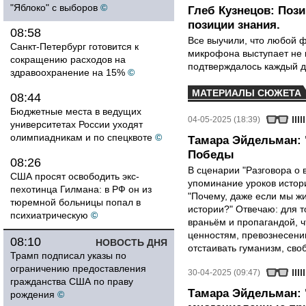
"Яблоко" с выборов
©
Глеб Кузнецов: Поз
позиции знания.
08:58
Все выучили, что любой ф
Санкт-Петербург готовится к
микрофона выступает не к
сокращению расходов на
подтверждалось каждый д
здравоохранение на 15%
©
МАТЕРИАЛЫ СЮЖЕТА
08:44
Бюджетные места в ведущих
04-05-2025 (18:39)
университетах России уходят
олимпиадникам и по спецквоте
©
Тамара Эйдельман: 
Победы
08:26
В сценарии "Разговора о 
США просят освободить экс-
упоминание уроков истори
пехотинца Гилмана: в РФ он из
"Почему, даже если мы ж
тюремной больницы попал в
истории?" Отвечаю: для т
психиатрическую
©
враньём и пропагандой, 
ценностям, превознесени
08:10
НОВОСТЬ ДНЯ
отстаивать гуманизм, сво
Трамп подписал указы по
ограничению предоставления
30-04-2025 (09:47)
гражданства США по праву
Тамара Эйдельман:
рождения
©