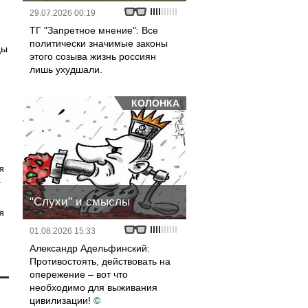
29.07.2026 00:19
ТГ "Запретное мнение": Все
политически значимые законы
цы
этого созыва жизнь россиян
лишь ухудшали.
КОЛОНКА
я
а
"Слухи" и смыслы
я
01.08.2026 15:33
Александр Адельфинский:
Противостоять, действовать на
опережение – вот что
необходимо для выживания
цивилизации!
©