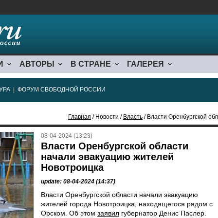
И
АВТОРЫ
В СТРАНЕ
ГАЛЕРЕЯ
УРА
|
ФОРУМ СВОБОДНОЙ РОССИИ
Главная
/ Новости /
Власть
/ Власти Оренбургской об
08-04-2024 (13:23)
Власти Оренбургской области
начали эвакуацию жителей
Новотроицка
update: 08-04-2024 (14:37)
Власти Оренбургской области начали эвакуацию
жителей города Новотроицка, находящегося рядом с
Орском. Об этом
заявил
губернатор Денис Паслер.