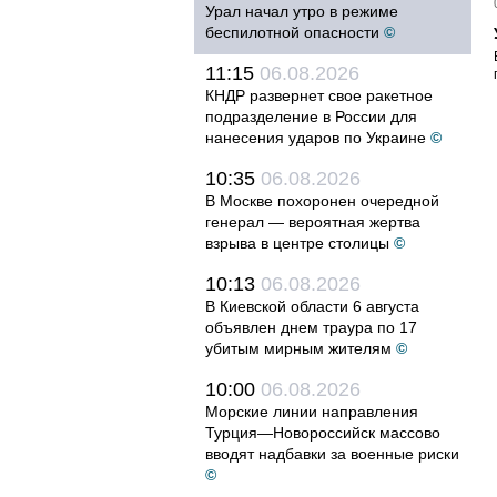
Урал начал утро в режиме
беспилотной опасности
©
11:15
06.08.2026
КНДР развернет свое ракетное
подразделение в России для
нанесения ударов по Украине
©
10:35
06.08.2026
В Москве похоронен очередной
генерал — вероятная жертва
взрыва в центре столицы
©
10:13
06.08.2026
В Киевской области 6 августа
объявлен днем траура по 17
убитым мирным жителям
©
10:00
06.08.2026
Морские линии направления
Турция—Новороссийск массово
вводят надбавки за военные риски
©