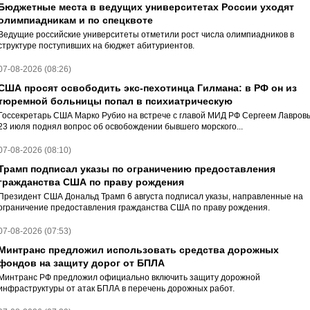
Бюджетные места в ведущих университетах России уходят
олимпиадникам и по спецквоте
Ведущие российские университеты отметили рост числа олимпиадников в
структуре поступивших на бюджет абитуриентов.
07-08-2026 (08:26)
США просят освободить экс-пехотинца Гилмана: в РФ он из
тюремной больницы попал в психиатрическую
Госсекретарь США Марко Рубио на встрече с главой МИД РФ Сергеем Лавров
23 июля поднял вопрос об освобождении бывшего морского...
07-08-2026 (08:10)
Трамп подписал указы по ограничению предоставления
гражданства США по праву рождения
Президент США Дональд Трамп 6 августа подписал указы, направленные на
ограничение предоставления гражданства США по праву рождения.
07-08-2026 (07:53)
Минтранс предложил использовать средства дорожных
фондов на защиту дорог от БПЛА
Минтранс РФ предложил официально включить защиту дорожной
инфраструктуры от атак БПЛА в перечень дорожных работ.