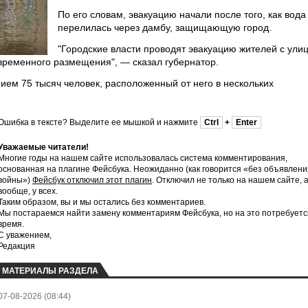
По его словам, эвакуацию начали после того, как вода
перелилась через дамбу, защищающую город.
"Городские власти проводят эвакуацию жителей с ули
временного размещения", — сказал губернатор.
ием 75 тысяч человек, расположенный от него в нескольких
Ошибка в тексте? Выделите ее мышкой и нажмите
Ctrl
+
Enter
Уважаемые читатели!
Многие годы на нашем сайте использовалась система комментирования,
основанная на плагине Фейсбука. Неожиданно (как говорится «без объявлени
войны»)
Фейсбук отключил этот плагин
. Отключил не только на нашем сайте, 
вообще, у всех.
Таким образом, вы и мы остались без комментариев.
Мы постараемся найти замену комментариям Фейсбука, но на это потребуетс
время.
С уважением,
Редакция
МАТЕРИАЛЫ РАЗДЕЛА
07-08-2026 (08:44)