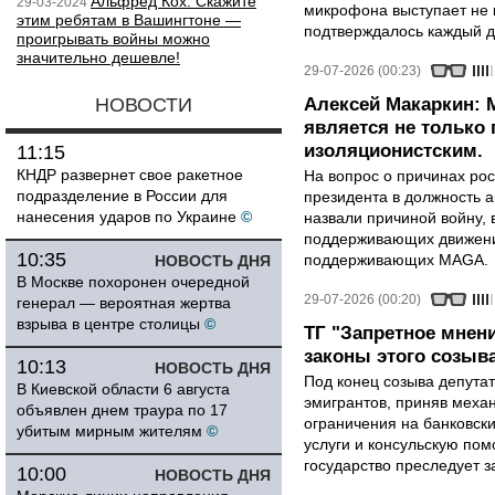
Альфред Кох: Скажите
29-03-2024
микрофона выступает не к
этим ребятам в Вашингтоне —
подтверждалось каждый д
проигрывать войны можно
значительно дешевле!
29-07-2026 (00:23)
НОВОСТИ
Алексей Макаркин: 
является не только 
изоляционистским.
11:15
КНДР развернет свое ракетное
На вопрос о причинах рос
подразделение в России для
президента в должность 
нанесения ударов по Украине
©
назвали причиной войну, 
поддерживающих движени
10:35
поддерживающих MAGA.
НОВОСТЬ ДНЯ
В Москве похоронен очередной
29-07-2026 (00:20)
генерал — вероятная жертва
взрыва в центре столицы
©
ТГ "Запретное мнен
законы этого созыв
10:13
НОВОСТЬ ДНЯ
Под конец созыва депутат
В Киевской области 6 августа
эмигрантов, приняв меха
объявлен днем траура по 17
ограничения на банковск
убитым мирным жителям
©
услуги и консульскую по
государство преследует з
10:00
НОВОСТЬ ДНЯ