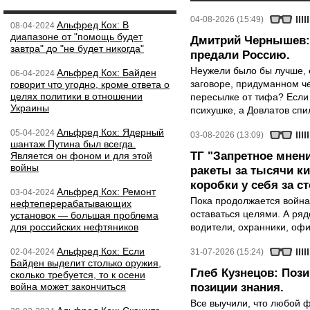
04-08-2026 (15:49)
Альфред Кох: В
08-04-2024
диапазоне от "помощь будет
Дмитрий Чернышев: 
завтра" до "не будет никогда"
предали Россию.
Неужели было бы лучше, 
Альфред Кох: Байден
06-04-2024
заговоре, придуманном че
говорит что угодно, кроме ответа о
целях политики в отношении
пересылке от тифа? Если
Украины
психушке, а Довлатов спи
Альфред Кох: Ядерный
05-04-2024
03-08-2026 (13:09)
шантаж Путина был всегда.
ТГ "Запретное мнени
Является он фоном и для этой
войны
ракеты за тысячи ки
коробки у себя за с
Альфред Кох: Ремонт
03-04-2024
Пока продолжается война
нефтеперерабатывающих
оставаться целями. А ряд
установок — большая проблема
для российских нефтяников
водители, охранники, оф
Альфред Кох: Если
02-04-2024
31-07-2026 (15:24)
Байден выделит столько оружия,
Глеб Кузнецов: Поз
сколько требуется, то к осени
война может закончиться
позиции знания.
Все выучили, что любой ф