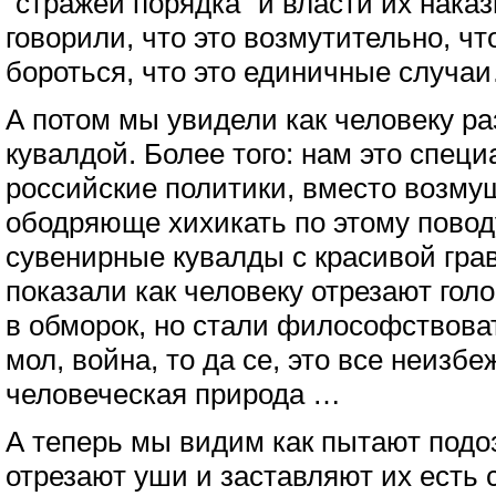
“стражей порядка” и власти их нака
говорили, что это возмутительно, чт
бороться, что это единичные случа
А потом мы увидели как человеку ра
кувалдой. Более того: нам это специ
российские политики, вместо возму
ободряюще хихикать по этому поводу
сувенирные кувалды с красивой гр
показали как человеку отрезают гол
в обморок, но стали философствовать
мол, война, то да се, это все неизбе
человеческая природа …
А теперь мы видим как пытают подо
отрезают уши и заставляют их есть