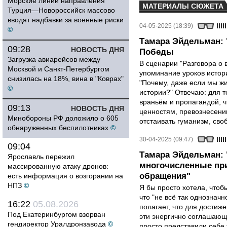
Морские линии направления
МАТЕРИАЛЫ СЮЖЕТА
Турция—Новороссийск массово
вводят надбавки за военные риски
04-05-2025 (18:39)
©
Тамара Эйдельман: 
09:28
НОВОСТЬ ДНЯ
Победы
Загрузка авиарейсов между
В сценарии "Разговора о 
Москвой и Санкт-Петербургом
упоминание уроков истори
снизилась на 18%, вина в "Коврах"
"Почему, даже если мы ж
©
истории?" Отвечаю: для т
враньём и пропагандой, 
09:13
НОВОСТЬ ДНЯ
ценностям, превознесени
Минобороны РФ доложило о 605
отстаивать гуманизм, сво
обнаруженных беспилотниках
©
30-04-2025 (09:47)
09:04
Тамара Эйдельман:
Ярославль пережил
многочисленные при
массированную атаку дронов:
обращения"
есть информация о возгорании на
НПЗ
©
Я бы просто хотела, чтобы
что "не всё так однозначн
16:22
05.08.2026
полагает, что для достиж
Под Екатеринбургом взорван
эти энергично соглашаю
гендиректор Уралдронзавода
©
просто представили себе