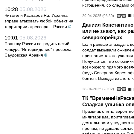
истощения, со следами от
10:28
05.08.2026
Читатели Каспаров.Ru: Украина
29-04-2025 (08:30)
вправе атаковать любой объект на
Даниил Константино
территории агрессора – России
©
или не знают, как р
10:01
05.08.2026
северокорейцах
Попытку России возродить некий
Если раньше эпизоды с в
конкурс "Интервидение" пресекла
солдат вызывали оживлен
Саудовская Аравия
©
признание такого участия
Получается, что союзники 
возможного прямого вовле
(ведь Северная Корея оф
боятся. Выводы из этого 
28-04-2025 (20:02)
ТК "ВремениНаРаска
Сладкая улыбка опя
Праздник опять, вероятн
милитаризма, притягиван
деятельности ушедшего и
прочим, не давало соглас