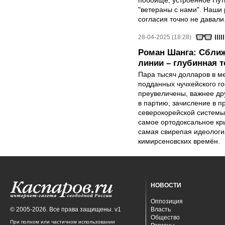
побоище, устроенное Пут
"ветераны с нами". Наши 
согласия точно не давали
28-04-2025 (18:28)
Роман Шанга: Сближ
линии – глубинная 
Пара тысяч долларов в м
подданных чучхейского го
преувеличены, важнее др
в партию, зачисление в 
северокорейской системы
самое ортодоксальное кр
самая свирепая идеология
кимирсеновских времён.
НОВОСТИ
Оппозиция
© 2005-2026. Все права защищены. v1
Власть
Общество
При полном или частичном использовании