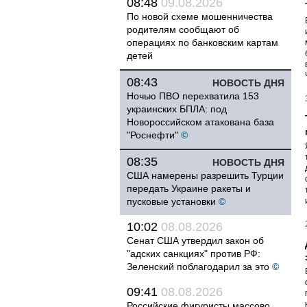
08:48
09.08.2026
По новой схеме мошенничества
родителям сообщают об
операциях по банковским картам
детей
08:43
НОВОСТЬ ДНЯ
Ночью ПВО перехватила 153
украинских БПЛА: под
Новороссийском атакована база
"Роснефти"
©
08:35
НОВОСТЬ ДНЯ
США намерены разрешить Турции
передать Украине ракеты и
пусковые установки
©
10:02
08.08.2026
Сенат США утвердил закон об
"адских санкциях" против РФ:
Зеленский поблагодарил за это
©
09:41
08.08.2026
Российские фигуристы массово