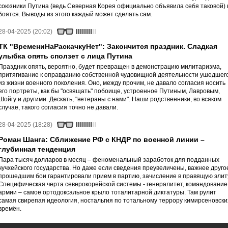
союзники Путина (ведь Северная Корея официально объявила себя таковой) 
боятся. Выводы из этого каждый может сделать сам.
28-04-2025 (20:02)
ТК "ВремениНаРаскачкуНет": Закончится праздник. Сладкая
улыбка опять сползет с лица Путина
Праздник опять, вероятно, будет превращен в демонстрацию милитаризма,
притягивание к оправданию собственной чудовищной деятельности ушедшег
из жизни военного поколения. Оно, между прочим, не давало согласия носить
его портреты, как бы "освящать" побоище, устроенное Путиным, Лавровым,
Шойгу и другими. Дескать, "ветераны с нами". Наши родственники, во всяком
случае, такого согласия точно не давали.
28-04-2025 (18:28)
Роман Шанга: Сближение РФ с КНДР по военной линии –
глубинная тенденция
Пара тысяч долларов в месяц – феноменальный заработок для подданных
чучхейского государства. Но даже если сведения преувеличены, важнее друго
прошедшим бои гарантировали прием в партию, зачисление в правящую элит
Специфическая черта северокорейской системы - генералитет, командование
армии – самое ортодоксальное крыло тоталитарной диктатуры. Там рулит
самая свирепая идеология, ностальгия по тотальному террору кимирсеновски
времён.