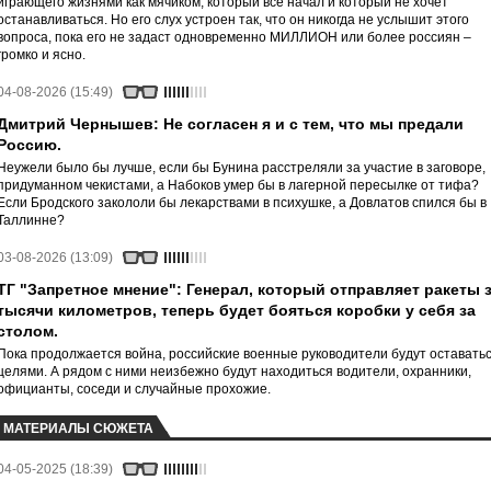
играющего жизнями как мячиком, который все начал и который не хочет
останавливаться. Но его слух устроен так, что он никогда не услышит этого
вопроса, пока его не задаст одновременно МИЛЛИОН или более россиян –
громко и ясно.
04-08-2026 (15:49)
Дмитрий Чернышев: Не согласен я и с тем, что мы предали
Россию.
Неужели было бы лучше, если бы Бунина расстреляли за участие в заговоре,
придуманном чекистами, а Набоков умер бы в лагерной пересылке от тифа?
Если Бродского закололи бы лекарствами в психушке, а Довлатов спился бы в
Таллинне?
03-08-2026 (13:09)
ТГ "Запретное мнение": Генерал, который отправляет ракеты 
тысячи километров, теперь будет бояться коробки у себя за
столом.
Пока продолжается война, российские военные руководители будут оставать
целями. А рядом с ними неизбежно будут находиться водители, охранники,
официанты, соседи и случайные прохожие.
МАТЕРИАЛЫ СЮЖЕТА
04-05-2025 (18:39)