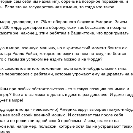
торый сам себя им назначил), обречь на позорное поражение, и
. Если это не государственная измена, то тогда что такое
млрд. долларов, т.е. 7% от оборонного бюджета Америки. Зачем
 800 млрд. долларов на оборону, если так бесславно и позорно
ажите же, наконец, этим ребятам в Вашингтоне, что проигрывать
ю в мире, военную машину, но в критический момент боится ею
льца Роллс-Ройса, которые не ездит на нем потому, что боится
что с таким же успехом не ездить можно и на Форде?
ых самолетов пятого поколения, если какой-нибудь слизняк типа
ов переговоров с ребятами, которые угрожают ему нацарапать на е
ойны при любых обстоятельствах - то я такую позицию понимаю и
млрд.? Все это вы можете делать в десять раз дешевле. И даже тог
жет в мире!
едугадать когда - невозможно) Америка вдруг выбирает какую-нибу
а нее всей своей военной мощью. И оставляет там после себя
 так и не решив ни одной своей проблемы. И чем, скажите на
ой или, например, польской, которые хотя бы не устраивают таких
 миру.