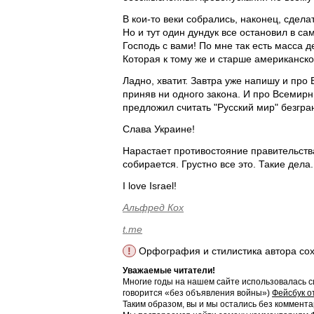
В кои-то веки собрались, наконец, сдел
Но и тут один дундук все остановил в с
Господь с вами! По мне так есть масса
Которая к тому же и старше американско
Ладно, хватит. Завтра уже напишу и про
приняв ни одного закона. И про Всемир
предложил считать "Русский мир" безгра
Слава Украине!
Нарастает противостояние правительств
собирается. Грустно все это. Такие дела.
I love Israel!
Альфред Кох
t.me
!
Орфография и стилистика автора со
Уважаемые читатели!
Многие годы на нашем сайте использовалась с
говорится «без объявления войны»)
Фейсбук о
Таким образом, вы и мы остались без коммента