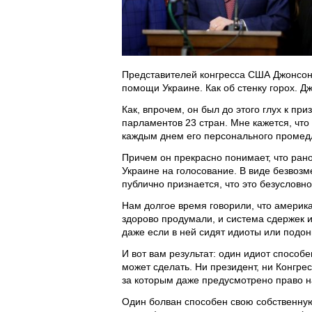
Представителей конгресса США Джонсоно
помощи Украине. Как об стенку горох. Дж
Как, впрочем, он был до этого глух к п
парламентов 23 стран. Мне кажется, что 
каждым днем его персонального промедл
Причем он прекрасно понимает, что рано
Украине на голосование. В виде безвозм
публично признается, что это безусловно
Нам долгое время говорили, что америк
здорово продумали, и система сдержек и
даже если в ней сидят идиоты или подон
И вот вам результат: один идиот способ
может сделать. Ни президент, ни Конгре
за которым даже предусмотрено право на
Один болван способен свою собственную 