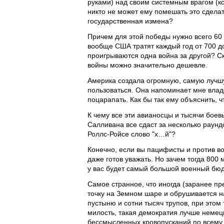
руками) над своим системным врагом (ко
никто не может ему помешать это сделать
государственная измена?
Причем для этой победы нужно всего 60 
вообще США тратят каждый год от 700 до
проигрываются одна война за другой? Ск
войны можно значительно дешевле.
Америка создала огромную, самую лучшу
пользоваться. Она напоминает мне владе
поцарапать. Как бы так ему объяснить, 
К чему все эти авианосцы и тысячи боев
Салливана все сдаст за несколько раунд
Роллс-Ройсе слово "х…й"?
Конечно, если вы пацифисты и против в
даже готов уважать. Но зачем тогда 800 
у вас будет самый большой военный бюд
Самое странное, что иногда (заранее пр
точку на Земном шаре и обрушивается н
пустыню и сотни тысяч трупов, при этом
милость, такая демократия лучше немецк
бессмысленных кровопусканий по всему