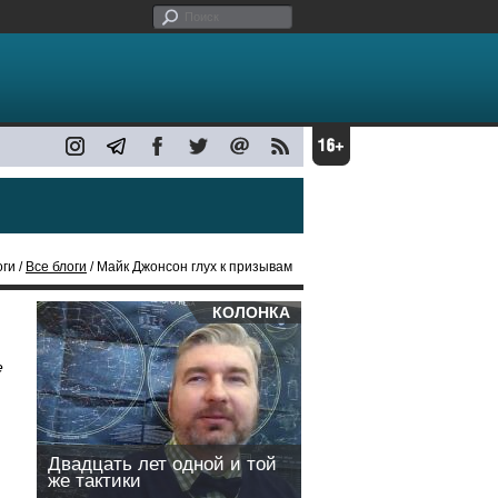
оги /
Все блоги
/ Майк Джонсон глух к призывам
КОЛОНКА
е
Двадцать лет одной и той
же тактики