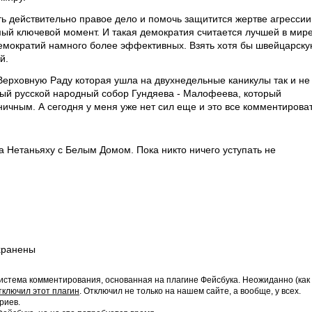
ать действительно правое дело и помочь защитится жертве агрессии
амый ключевой момент. И такая демократия считается лучшей в мир
 демократий намного более эффективных. Взять хотя бы швейцарску
й.
 Верховную Раду которая ушла на двухнедельные каникулы так и не
ный русской народный собор Гундяева - Малофеева, который
ничным. А сегодня у меня уже нет сил еще и это все комментироват
а Нетаньяху с Белым Домом. Пока никто ничего уступать не
хранены
истема комментирования, основанная на плагине Фейсбука. Неожиданно (как
тключил этот плагин
. Отключил не только на нашем сайте, а вообще, у всех.
риев.