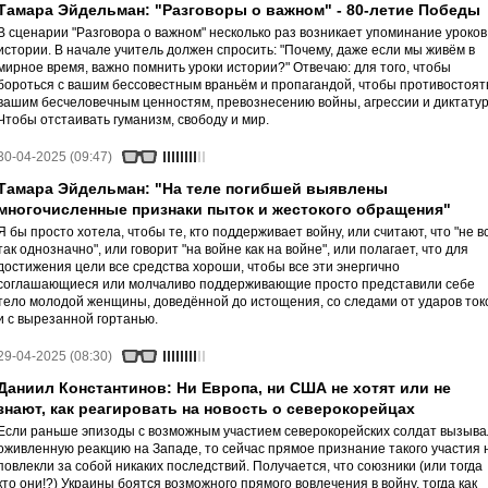
Тамара Эйдельман: "Разговоры о важном" - 80-летие Победы
В сценарии "Разговора о важном" несколько раз возникает упоминание уроков
истории. В начале учитель должен спросить: "Почему, даже если мы живём в
мирное время, важно помнить уроки истории?" Отвечаю: для того, чтобы
бороться с вашим бессовестным враньём и пропагандой, чтобы противостоят
вашим бесчеловечным ценностям, превознесению войны, агрессии и диктату
Чтобы отстаивать гуманизм, свободу и мир.
30-04-2025 (09:47)
Тамара Эйдельман: "На теле погибшей выявлены
многочисленные признаки пыток и жестокого обращения"
Я бы просто хотела, чтобы те, кто поддерживает войну, или считают, что "не в
так однозначно", или говорит "на войне как на войне", или полагает, что для
достижения цели все средства хороши, чтобы все эти энергично
соглашающиеся или молчаливо поддерживающие просто представили себе
тело молодой женщины, доведённой до истощения, со следами от ударов ток
и с вырезанной гортанью.
29-04-2025 (08:30)
Даниил Константинов: Ни Европа, ни США не хотят или не
знают, как реагировать на новость о северокорейцах
Если раньше эпизоды с возможным участием северокорейских солдат вызыв
оживленную реакцию на Западе, то сейчас прямое признание такого участия 
повлекли за собой никаких последствий. Получается, что союзники (или тогда
кто они!?) Украины боятся возможного прямого вовлечения в войну, тогда как