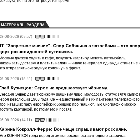
йсбука, но на это потребуется время.
МАТЕРИАЛЫ РАЗДЕЛА
08-08-2026 (09:57)
ТГ "Запретное мнение": Спор Собянина с ястребами – это спо
двух разновидностей путинизма.
Москвич должен ходить в кафе, покупать квартиру, менять автомобиль,
заказывать доставку и платить налоги – иначе генералам однажды станет не 
что отправлять очередную колонну на фронт.
06-08-2026 (15:41)
Глеб Кузнецов: Серое не предшествует чёрному.
Сегодня Энвер дает тюркскому фашизму лицо, молодость, статус зятя халифа
героя революции 1908 года. Он – единственный из их пантеона телеграфисто
прочитавших пару европейских брошюр про "нацию", чью биографию можно
постить картинкой, поэтому его и постят.
06-08-2026 (14:11)
Карина Кокрэлл-Ферре: Все чаще спрашивают россияне.
Это КОНЧИТСЯ тогда перед этим вопросом поставят одного старичка,