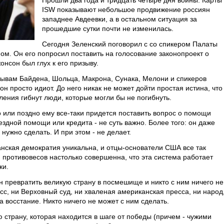
Прошли два года и тридцать четыре дня войны. Карты
ISW показывают небольшое продвижение россиян
западнее Авдеевки, а в остальном ситуация за
прошедшие сутки почти не изменилась.
Сегодня Зеленский поговорил с со спикером Палаты
м. Он его попросил поставить на голосование законопроект о
онсон был глух к его призыву.
ризывам Байдена, Шольца, Макрона, Сунака, Мелони и спикеров
он просто идиот. До него никак не может дойти простая истина, что
ения гибнут люди, которые могли бы не погибнуть.
 или поздно ему все-таки придется поставить вопрос о помощи
ездной помощи или кредита - не суть важно. Более того: он даже
 нужно сделать. И при этом - не делает.
анская демократия уникальна, и отцы-основатели США все так
 противовесов настолько совершенна, что эта система работает
ки.
ен превратить великую страну в посмешище и никто с ним ничего не
ссс, ни Верховный суд, ни хваленая американская пресса, ни народ
 восстание. Никто ничего не может с ним сделать.
страну, которая находится в шаге от победы (причем - чужими