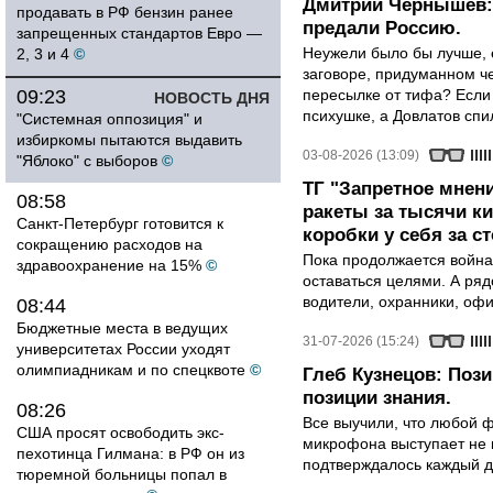
Дмитрий Чернышев: 
продавать в РФ бензин ранее
предали Россию.
запрещенных стандартов Евро —
Неужели было бы лучше, 
2, 3 и 4
©
заговоре, придуманном че
09:23
пересылке от тифа? Если
НОВОСТЬ ДНЯ
психушке, а Довлатов спи
"Системная оппозиция" и
избиркомы пытаются выдавить
03-08-2026 (13:09)
"Яблоко" с выборов
©
ТГ "Запретное мнени
08:58
ракеты за тысячи ки
Санкт-Петербург готовится к
коробки у себя за с
сокращению расходов на
Пока продолжается война
здравоохранение на 15%
©
оставаться целями. А ряд
водители, охранники, оф
08:44
Бюджетные места в ведущих
31-07-2026 (15:24)
университетах России уходят
олимпиадникам и по спецквоте
©
Глеб Кузнецов: Поз
позиции знания.
08:26
Все выучили, что любой ф
США просят освободить экс-
микрофона выступает не к
пехотинца Гилмана: в РФ он из
подтверждалось каждый д
тюремной больницы попал в