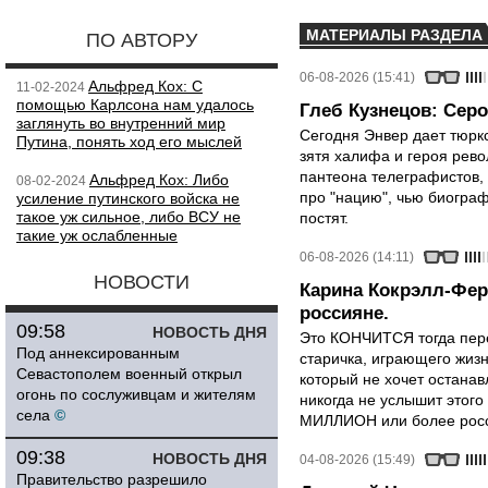
МАТЕРИАЛЫ РАЗДЕЛА
ПО АВТОРУ
06-08-2026 (15:41)
Альфред Кох: С
11-02-2024
помощью Карлсона нам удалось
Глеб Кузнецов: Серо
заглянуть во внутренний мир
Сегодня Энвер дает тюрк
Путина, понять ход его мыслей
зятя халифа и героя рево
пантеона телеграфистов,
Альфред Кох: Либо
08-02-2024
про "нацию", чью биограф
усиление путинского войска не
такое уж сильное, либо ВСУ не
постят.
такие уж ослабленные
06-08-2026 (14:11)
НОВОСТИ
Карина Кокрэлл-Фер
россияне.
09:58
НОВОСТЬ ДНЯ
Это КОНЧИТСЯ тогда пере
Под аннексированным
старичка, играющего жизн
Севастополем военный открыл
который не хочет останавл
огонь по сослуживцам и жителям
никогда не услышит этого
села
©
МИЛЛИОН или более росси
09:38
НОВОСТЬ ДНЯ
04-08-2026 (15:49)
Правительство разрешило