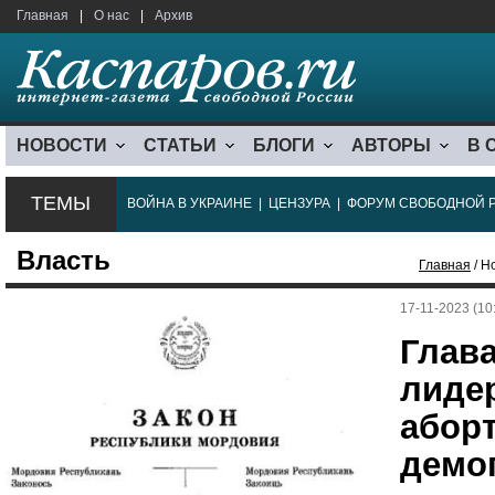
Главная
|
О нас
|
Архив
НОВОСТИ
СТАТЬИ
БЛОГИ
АВТОРЫ
В 
ТЕМЫ
ВОЙНА В УКРАИНЕ
|
ЦЕНЗУРА
|
ФОРУМ СВОБОДНОЙ 
Власть
Главная
/ Н
17-11-2023 (10
Глав
лиде
абор
демо