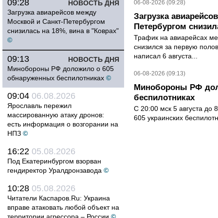
09:28
НОВОСТЬ ДНЯ
06-08-2026 (09:28)
Загрузка авиарейсов между
Загрузка авиарейсо
Москвой и Санкт-Петербургом
Петербургом снизила
снизилась на 18%, вина в "Коврах"
Трафик на авиарейсах ме
©
снизился за первую полов
написал 6 августа...
09:13
НОВОСТЬ ДНЯ
Минобороны РФ доложило о 605
06-08-2026 (09:13)
обнаруженных беспилотниках
©
Минобороны РФ дол
09:04
06.08.2026
беспилотниках
Ярославль пережил
С 20:00 мск 5 августа до
массированную атаку дронов:
605 украинских беспилот
есть информация о возгорании на
НПЗ
©
16:22
05.08.2026
Под Екатеринбургом взорван
гендиректор Уралдронзавода
©
10:28
05.08.2026
Читатели Каспаров.Ru: Украина
вправе атаковать любой объект на
территории агрессора – России
©