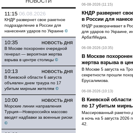
НОВОСТИ
06-08-2026 (11:15)
КНДР развернет сво
11:15
06.08.2026
в России для нанесе
КНДР развернет свое ракетное
подразделение в России для
КНДР разворачивает в Ро
нанесения ударов по Украине
©
для ударов по Украине, 
АрбатМедиа.
10:35
НОВОСТЬ ДНЯ
06-08-2026 (10:35)
В Москве похоронен очередной
генерал — вероятная жертва
В Москве похоронен
взрыва в центре столицы
©
жертва взрыва в це
В Москве 5 августа на Тр
10:13
НОВОСТЬ ДНЯ
секретности прошли похо
В Киевской области 6 августа
Ерусалимова.
объявлен днем траура по 17
убитым мирным жителям
©
06-08-2026 (10:13)
В Киевской области 
10:00
НОВОСТЬ ДНЯ
по 17 убитым мирн
Морские линии направления
Турция—Новороссийск массово
Массированный ракетно-д
вводят надбавки за военные риски
в ночь на 5 августа 2026 
©
42.