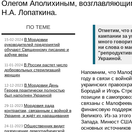
Олегом Аполихиным, возглавляющи
Н.А. Лопаткина.
ПО ТЕМЕ
Отметим, что 
кампании за 
В Мордовии
15-02-2024
много говорит
руководителей предприятий
ни слова о м
обучают Священному писанию и
"репродуктивн
азбуке веры
Украиной.
В России растет число
11-01-2024
добровольных стерилизаций
Напомним, что Малоф
женщин
году в связи с войно
украинских правоохр
В Мордовии День
12-12-2023
Героев практически полностью
Бородай и Игорь Стр
был наполнен Украиной
позиции в самопрово
связаны с Малофеевы
Мордовия рада
29-11-2023
финансовую поддержк
контрактам, связанным с войной в
Великого. Из-за этог
Украине, и ждёт их наращивания
Запада. Минюст США 
Общественник видит
24-11-2023
основных источников
разрешение демографической