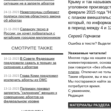
Крыму и так называе
ситуации не в запрете абортов
уголовное производс
Нижегородцы собирают
феврале 2015 года "Н
24-11-2023
подписи против областного закона
с планом вмешательс
об абортах
который, по информа
в период между 4 и 1
Саранску тесно в
21-11-2023
России: он хочет побрататься с
Сергей Горчаков
китайским городом-миллионником
Ошибка в тексте? Выдел
СМОТРИТЕ ТАКЖЕ
Уважаемые читатели!
Многие годы на нашем са
В Совете Федерации
16-11-2023
комментирования, основа
предложили сажать в тюрьму за
склонение к абортам
(как говорится «без объ
плагин
. Отключил не толь
Глава Коми предложил
15-11-2023
Таким образом, вы и мы о
исключить аборты из ОМС
Мы постараемся найти за
потребуется время.
Патриарх призвал
13-11-2023
С уважением,
запретить "склонение" женщин к
Редакция
совершению абортов на
федеральном уровне
МАТЕРИАЛЫ РАЗДЕЛА