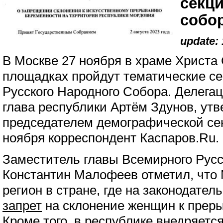
секц
собо
update: 
В Москве 27 ноября в храме Христа 
площадках пройдут тематические се
Русского Народного Собора. Делега
глава республики Артём Здунов, ут
председателем демографической се
ноября корреспондент Каспаров.Ru.
Заместитель главы Всемирного Русс
Константин Малофеев отметил, что
регион в стране, где на законодате
запрет
на склонение женщин к прер
Кроме того, в республике внедряется