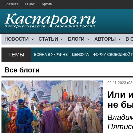
Главная
|
О нас
|
Архив
НОВОСТИ
СТАТЬИ
БЛОГИ
АВТОРЫ
В 
ТЕМЫ
ВОЙНА В УКРАИНЕ
|
ЦЕНЗУРА
|
ФОРУМ СВОБОДНОЙ 
Все блоги
02-11-2023 (08
Или 
не б
Владим
Пятис