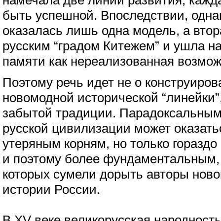
намечала две линии развития, кажд
быть успешной. Впоследствии, одна
оказалась лишь одна модель, а вто
русским “градом Китежем” и ушла н
памяти как нереализованная возмож
Поэтому речь идет не о конструиров
новомодной исторической “линейки”,
забытой традиции. Парадоксальным
русской цивилизации может оказать
утеряным корням, но только гораздо
и поэтому более фундаментальным, 
которых сумели дорыть авторы новог
истории России.
В XV веке великорусская народность