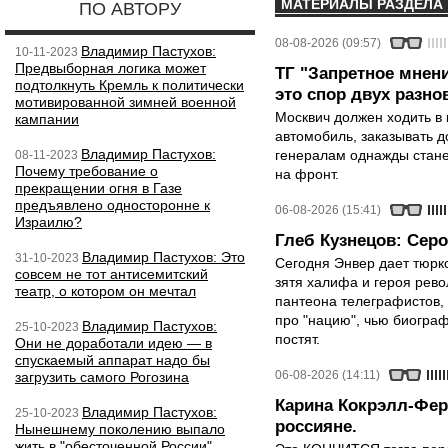
МАТЕРИАЛЫ РАЗДЕЛА
ПО АВТОРУ
08-08-2026 (09:57)
Владимир Пастухов:
10-11-2023
Предвыборная логика может
ТГ "Запретное мнени
подтолкнуть Кремль к политически
это спор двух разно
мотивированной зимней военной
Москвич должен ходить в 
кампании
автомобиль, заказывать д
Владимир Пастухов:
генералам однажды стане
08-11-2023
Почему требование о
на фронт.
прекращении огня в Газе
предъявлено односторонне к
06-08-2026 (15:41)
Израилю?
Глеб Кузнецов: Серо
Владимир Пастухов: Это
31-10-2023
Сегодня Энвер дает тюрк
совсем не тот антисемитский
зятя халифа и героя рево
театр, о котором он мечтал
пантеона телеграфистов,
про "нацию", чью биограф
Владимир Пастухов:
25-10-2023
постят.
Они не доработали идею — в
спускаемый аппарат надо бы
06-08-2026 (14:11)
загрузить самого Рогозина
Карина Кокрэлл-Фер
Владимир Пастухов:
25-10-2023
россияне.
Нынешнему поколению выпало
жить в "обесточенной России"