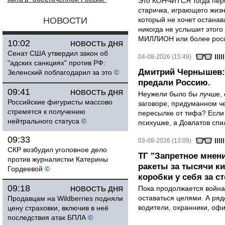
Это КОНЧИТСЯ тогда пере
старичка, играющего жизн
НОВОСТИ
который не хочет останавл
никогда не услышит этого
МИЛЛИОН или более росси
10:02
НОВОСТЬ ДНЯ
Сенат США утвердил закон об
04-08-2026 (15:49)
"адских санкциях" против РФ:
Дмитрий Чернышев: 
Зеленский поблагодарил за это
©
предали Россию.
09:41
НОВОСТЬ ДНЯ
Неужели было бы лучше, 
Российские фигуристы массово
заговоре, придуманном че
стремятся к получению
пересылке от тифа? Если
нейтрального статуса
©
психушке, а Довлатов спи
09:33
03-08-2026 (13:09)
СКР возбудил уголовное дело
ТГ "Запретное мнени
против журналистки Катерины
ракеты за тысячи ки
Гордеевой
©
коробки у себя за с
09:18
Пока продолжается война
НОВОСТЬ ДНЯ
оставаться целями. А ряд
Продавцам на Wildberries подняли
водители, охранники, оф
цену страховки, включив в неё
последствия атак БПЛА
©