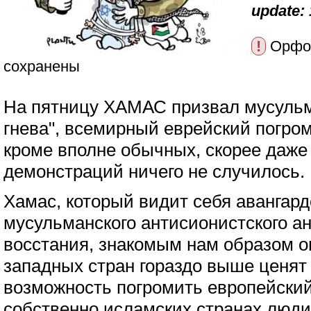
update: 
!
Орфог
сохранены
На пятницу ХАМАС призвал мусульма
гнева", всемирный еврейский погро
кроме вполне обычных, скорее даж
демонстраций ничего не случилось.
Хамас, который видит себя авангар
мусульманского антисионистского а
восстания, знакомым нам образом 
западных стран гораздо выше ценят
возможность погромить европейский 
собственно исламских странах люд