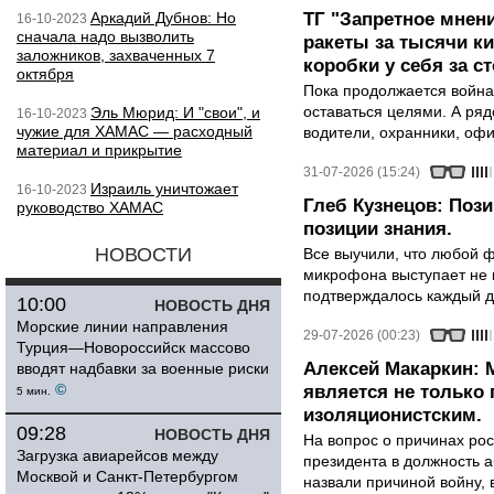
Аркадий Дубнов: Но
ТГ "Запретное мнени
16-10-2023
сначала надо вызволить
ракеты за тысячи ки
заложников, захваченных 7
коробки у себя за с
октября
Пока продолжается война
оставаться целями. А ряд
Эль Мюрид: И "свои", и
16-10-2023
чужие для ХАМАС — расходный
водители, охранники, оф
материал и прикрытие
31-07-2026 (15:24)
Израиль уничтожает
16-10-2023
Глеб Кузнецов: Поз
руководство ХАМАС
позиции знания.
НОВОСТИ
Все выучили, что любой ф
микрофона выступает не к
подтверждалось каждый д
10:00
НОВОСТЬ ДНЯ
Морские линии направления
29-07-2026 (00:23)
Турция—Новороссийск массово
Алексей Макаркин: 
вводят надбавки за военные риски
©
является не только 
5 мин.
изоляционистским.
09:28
НОВОСТЬ ДНЯ
На вопрос о причинах рос
Загрузка авиарейсов между
президента в должность 
Москвой и Санкт-Петербургом
назвали причиной войну, 