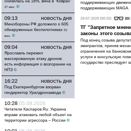
снизилась на 18%, вина в "Коврах"
поддерживающих движени
©
37 мин.
поддерживающих MAGA.
09:13
НОВОСТЬ ДНЯ
29-07-2026 (00:20)
Минобороны РФ доложило о 605
ТГ "Запретное мнен
обнаруженных беспилотниках
52
законы этого созыв
©
мин.
Под конец созыва депутат
эмигрантов, приняв меха
09:04
НОВОСТЬ ДНЯ
ограничения на банковск
Ярославль пережил
услуги и консульскую по
массированную атаку дронов:
государство преследует з
есть информация о возгорании на
НПЗ
©
16:22
НОВОСТЬ ДНЯ
Под Екатеринбургом взорван
гендиректор Уралдронзавода
©
10:28
05.08.2026
Читатели Каспаров.Ru: Украина
вправе атаковать любой объект на
территории агрессора – России
©