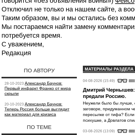
говорится «без объявления войны»)
Фейсб
Отключил не только на нашем сайте, а воо
Таким образом, вы и мы остались без ком
Мы постараемся найти замену комментария
потребуется время.
С уважением,
Редакция
МАТЕРИАЛЫ РАЗДЕЛА
ПО АВТОРУ
04-08-2026 (15:49)
Александр Баунов:
28-10-2023
Первый инфаркт Франко от мира
Дмитрий Чернышев: 
скрыли
предали Россию.
Неужели было бы лучше, 
Александр Баунов:
20-10-2023
заговоре, придуманном че
Теперь Россия больше выглядит
как материал для кризиса
пересылке от тифа? Если
психушке, а Довлатов спи
ПО ТЕМЕ
03-08-2026 (13:09)