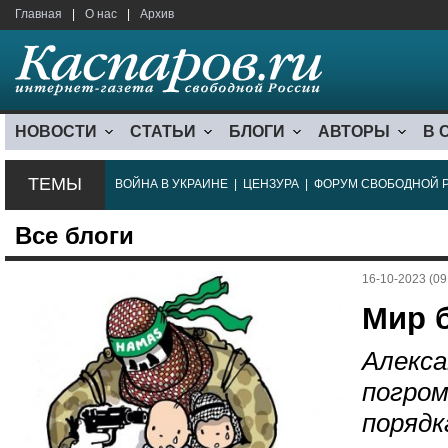
Главная
|
О нас
|
Архив
НОВОСТИ
СТАТЬИ
БЛОГИ
АВТОРЫ
В 
ТЕМЫ
ВОЙНА В УКРАИНЕ
|
ЦЕНЗУРА
|
ФОРУМ СВОБОДНОЙ 
Все блоги
16-10-2023 (09
Мир б
Алекса
погром
порядк