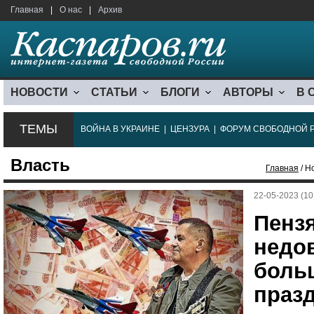
Главная
|
О нас
|
Архив
НОВОСТИ
СТАТЬИ
БЛОГИ
АВТОРЫ
В 
ТЕМЫ
ВОЙНА В УКРАИНЕ
|
ЦЕНЗУРА
|
ФОРУМ СВОБОДНОЙ 
Власть
Главная
/ Н
22-05-2023 (10
Пенз
недо
боль
праз