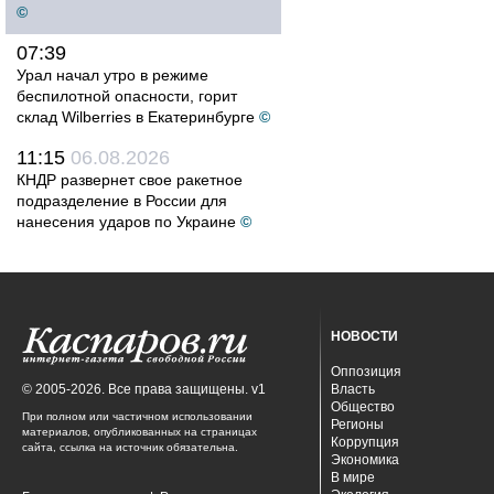
©
07:39
Урал начал утро в режиме
беспилотной опасности, горит
склад Wilberries в Екатеринбурге
©
11:15
06.08.2026
КНДР развернет свое ракетное
подразделение в России для
нанесения ударов по Украине
©
НОВОСТИ
Оппозиция
© 2005-2026. Все права защищены. v1
Власть
Общество
При полном или частичном использовании
Регионы
материалов, опубликованных на страницах
Коррупция
сайта, ссылка на источник обязательна.
Экономика
В мире