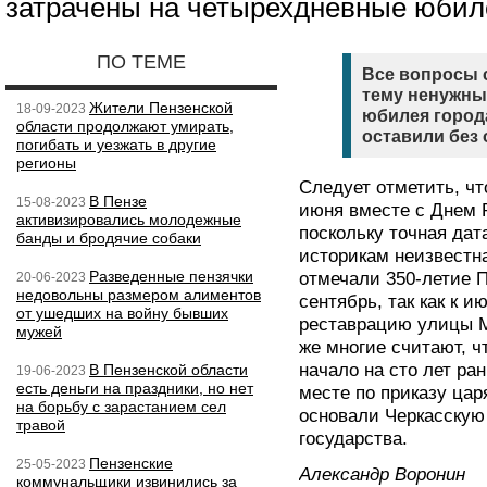
затрачены на четырехдневные юбил
ПО ТЕМЕ
Все вопросы 
тему ненужны
Жители Пензенской
18-09-2023
юбилея город
области продолжают умирать,
оставили без 
погибать и уезжать в другие
регионы
Следует отметить, чт
В Пензе
15-08-2023
июня вместе с Днем 
активизировались молодежные
поскольку точная дат
банды и бродячие собаки
историкам неизвестна
Разведенные пензячки
отмечали 350-летие П
20-06-2023
недовольны размером алиментов
сентябрь, так как к 
от ушедших на войну бывших
реставрацию улицы М
мужей
же многие считают, ч
начало на сто лет ран
В Пензенской области
19-06-2023
есть деньги на праздники, но нет
месте по приказу цар
на борьбу с зарастанием сел
основали Черкасскую
травой
государства.
Пензенские
25-05-2023
Александр Воронин
коммунальщики извинились за