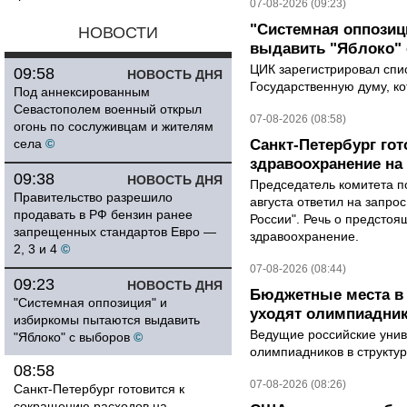
07-08-2026 (09:23)
"Системная оппози
НОВОСТИ
выдавить "Яблоко"
ЦИК зарегистрировал спис
09:58
НОВОСТЬ ДНЯ
Государственную думу, ко
Под аннексированным
Севастополем военный открыл
07-08-2026 (08:58)
огонь по сослуживцам и жителям
села
©
Санкт-Петербург го
здравоохранение на
09:38
НОВОСТЬ ДНЯ
Председатель комитета п
Правительство разрешило
августа ответил на запро
продавать в РФ бензин ранее
России". Речь о предсто
запрещенных стандартов Евро —
здравоохранение.
2, 3 и 4
©
07-08-2026 (08:44)
09:23
НОВОСТЬ ДНЯ
Бюджетные места в 
"Системная оппозиция" и
уходят олимпиадник
избиркомы пытаются выдавить
Ведущие российские унив
"Яблоко" с выборов
©
олимпиадников в структу
08:58
07-08-2026 (08:26)
Санкт-Петербург готовится к
сокращению расходов на