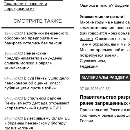
"вражеские" лавочки и
Ошибка в тексте? Выдел
перекрасили их
Уважаемые читатели!
СМОТРИТЕ ТАКЖЕ
Многие годы на нашем са
комментирования, основа
Работники пензенского
(как говорится «без объ
12-05-2023
оборонного предприятия —
плагин
. Отключил не толь
банкрота остались без пенсии
Таким образом, вы и мы о
Мы постараемся найти за
Пензенские
10-05-2023
потребуется время.
предприниматели вынуждены
С уважением,
сливать молоко в овраг и
Редакция
канализацию
МАТЕРИАЛЫ РАЗДЕЛА
В суд Пензы ушло дело
04-05-2023
пенсионера об оценке "класс"
публикациям против войны
07-08-2026 (09:38)
Правительство разр
В спальном районе
04-05-2023
ранее запрещенных с
Пензы вместо детсада открывают
исправительный центр ФСИН
Правительство России в к
топливном рынке разрешил
Вывесившему флаги ЕС
24-04-2023
России...
и Украины пензенскому блогеру
грозит колония