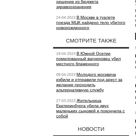
хищение из бюджета
здравоохранения
В Москве в туалете
24-04-2023
поезда МЦК найдено тело убитого
новорожденного
СМОТРИТЕ ТАКЖЕ
В Южной Осетии
19-04-2023
помилованный вагнеровец убил
местного блаженного
Молодого москвича
09-04-2023
избили и отправили под арест за
желание проходить
альтернативную службу
Жительница
27-03-2023
Екатеринбурга убила двух
маленьких сыновей и покончила с
собой
НОВОСТИ