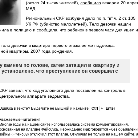
(около 24 тысяч жителей),
сообщило
вечером 20 апре
МВД.
Региональный СКР возбудил дело по п. "в" ч. 2 ст. 105
УК РФ (убийство малолетней). Тело девочки нашли
онила в полицию и сообщила, что ребенок в первом часу дня ушел и
тело девочки в квартире первого этажа ее же подъезда.
ной квартиры, 2007 года рождения,
у камнем по голове, затем затащил в квартиру и
 установлено, что преступление он совершил с
СКР заявил, что ход уголовного дела поставлен на контроль в
центральном аппарате ведомства.
Ошибка в тексте? Выделите ее мышкой и нажмите
Ctrl
+
Enter
Уважаемые читатели!
Многие годы на нашем сайте использовалась система комментирования,
основанная на плагине Фейсбука. Неожиданно (как говорится «без объявлени
войны»)
Фейсбук отключил этот плагин
. Отключил не только на нашем сайте, 