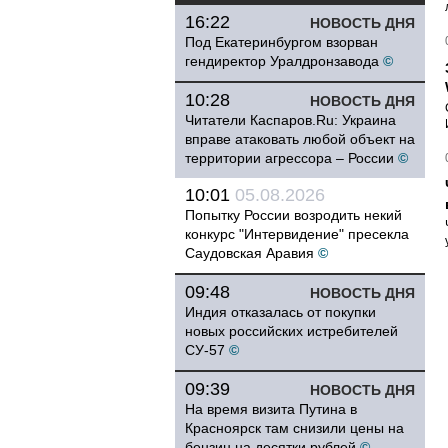
16:22
НОВОСТЬ ДНЯ
Под Екатеринбургом взорван
гендиректор Уралдронзавода
©
10:28
НОВОСТЬ ДНЯ
Читатели Каспаров.Ru: Украина
вправе атаковать любой объект на
территории агрессора – России
©
10:01
05.08.2026
Попытку России возродить некий
конкурс "Интервидение" пресекла
Саудовская Аравия
©
09:48
НОВОСТЬ ДНЯ
Индия отказалась от покупки
новых российских истребителей
СУ-57
©
09:39
НОВОСТЬ ДНЯ
На время визита Путина в
Красноярск там снизили цены на
бензин на десятки рублей
©