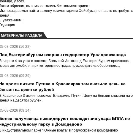
вообще, у всех.
Таким образом, вы и мы остались без комментариев.
Мы постараемся найти замену комментариям Фейсбука, но на это потребуетс
время.
С уважением,
Редакция
МАТЕРИАЛЫ РАЗДЕЛА
05-08-2026 (16:22)
Под Екатеринбургом взорван гендиректор Уралдронзавода
Вечером 4 августа в поселке Большой Исток под Екатеринбургом произошел
взрыв автомобиля, при котором пострадал руководитель оборонного...
05-08-2026 (09:39)
На время визита Путина в Красноярск там снизили цены на
бензин на десятки рублей
В Красноярск 3 июля приезжал Владимир Путин. Цену на бензин снизили на э
время на десятки рублей.
05-08-2026 (09:14)
Более полумесяца ликвидируют последствия удара БПЛА по
индустриальному парку в Домодедово
В индустриальном парке "Южные врата" в подмосковном Домодедово