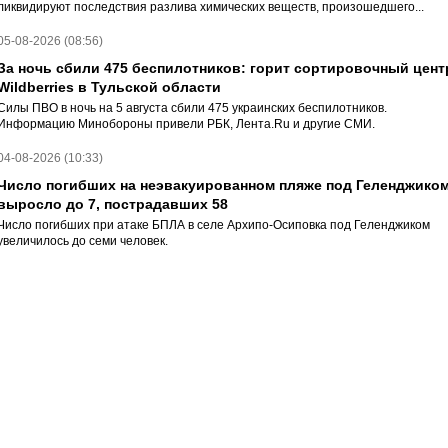
ликвидируют последствия разлива химических веществ, произошедшего...
05-08-2026 (08:56)
За ночь сбили 475 беспилотников: горит сортировочный цент
Wildberries в Тульской области
Силы ПВО в ночь на 5 августа сбили 475 украинских беспилотников.
Информацию Минобороны привели РБК, Лента.Ru и другие СМИ.
04-08-2026 (10:33)
Число погибших на неэвакуированном пляже под Геленджико
выросло до 7, пострадавших 58
Число погибших при атаке БПЛА в селе Архипо-Осиповка под Геленджиком
увеличилось до семи человек.