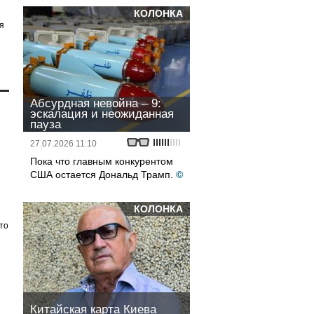
КОЛОНКА
я
Абсурдная невойна – 9:
эскалация и неожиданная
пауза
27.07.2026 11:10
Пока что главным конкурентом
США остается Дональд Трамп.
©
КОЛОНКА
то
Китайская карта Киева