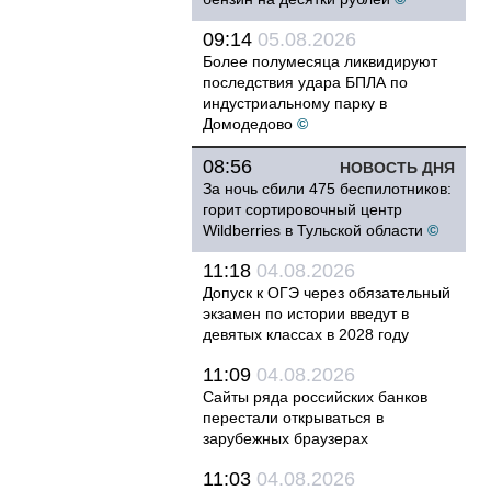
09:14
05.08.2026
Более полумесяца ликвидируют
последствия удара БПЛА по
индустриальному парку в
Домодедово
©
08:56
НОВОСТЬ ДНЯ
За ночь сбили 475 беспилотников:
горит сортировочный центр
Wildberries в Тульской области
©
11:18
04.08.2026
Допуск к ОГЭ через обязательный
экзамен по истории введут в
девятых классах в 2028 году
11:09
04.08.2026
Сайты ряда российских банков
перестали открываться в
зарубежных браузерах
11:03
04.08.2026