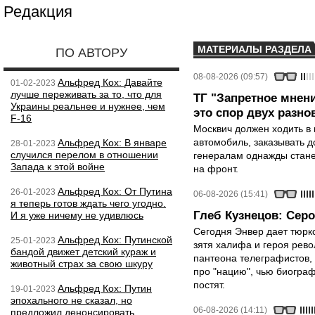
Редакция
МАТЕРИАЛЫ РАЗДЕЛА
ПО АВТОРУ
08-08-2026 (09:57)
Альфред Кох: Давайте
01-02-2023
лучше переживать за то, что для
ТГ "Запретное мнени
Украины реальнее и нужнее, чем
это спор двух разно
F-16
Москвич должен ходить в 
автомобиль, заказывать д
Альфред Кох: В январе
28-01-2023
случился перелом в отношении
генералам однажды стане
Запада к этой войне
на фронт.
Альфред Кох: От Путина
26-01-2023
06-08-2026 (15:41)
я теперь готов ждать чего угодно.
Глеб Кузнецов: Серо
И я уже ничему не удивлюсь
Сегодня Энвер дает тюрк
Альфред Кох: Путинской
25-01-2023
зятя халифа и героя рево
бандой движет детский кураж и
пантеона телеграфистов,
животный страх за свою шкуру
про "нацию", чью биограф
постят.
Альфред Кох: Путин
19-01-2023
эпохального не сказал, но
06-08-2026 (14:11)
предложил денонсировать