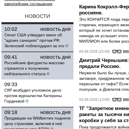
европейские соглашения
Карина Кокрэлл-Фер
россияне.
НОВОСТИ
Это КОНЧИТСЯ тогда пере
старичка, играющего жизн
10:02
НОВОСТЬ ДНЯ
который не хочет останавл
Сенат США утвердил закон об
никогда не услышит этого
"адских санкциях" против РФ:
МИЛЛИОН или более росси
Зеленский поблагодарил за это
©
04-08-2026 (15:49)
09:41
НОВОСТЬ ДНЯ
Дмитрий Чернышев: 
Российские фигуристы массово
предали Россию.
стремятся к получению
Неужели было бы лучше, 
нейтрального статуса
©
заговоре, придуманном че
09:33
пересылке от тифа? Если
психушке, а Довлатов спи
СКР возбудил уголовное дело
против журналистки Катерины
03-08-2026 (13:09)
Гордеевой
©
ТГ "Запретное мнени
09:18
НОВОСТЬ ДНЯ
ракеты за тысячи ки
Продавцам на Wildberries подняли
коробки у себя за с
цену страховки, включив в неё
Пока продолжается война