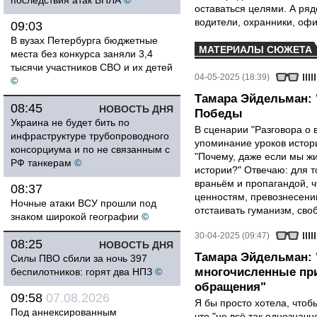
последствия атак БПЛА
©
оставаться целями. А ряд
водители, охранники, оф
09:03
В вузах Петербурга бюджетные
МАТЕРИАЛЫ СЮЖЕТА
места без конкурса заняли 3,4
тысячи участников СВО и их детей
04-05-2025 (18:39)
©
Тамара Эйдельман: 
08:45
НОВОСТЬ ДНЯ
Победы
Украина не будет бить по
В сценарии "Разговора о 
инфраструктуре трубопроводного
упоминание уроков истори
консорциума и по не связанным с
"Почему, даже если мы ж
РФ танкерам
©
истории?" Отвечаю: для т
враньём и пропагандой, 
08:37
ценностям, превознесени
Ночные атаки ВСУ прошли под
отстаивать гуманизм, сво
знаком широкой географии
©
30-04-2025 (09:47)
08:25
НОВОСТЬ ДНЯ
Тамара Эйдельман:
Силы ПВО сбили за ночь 397
многочисленные при
беспилотников: горят два НПЗ
©
обращения"
09:58
07.08.2026
Я бы просто хотела, чтобы
Под аннексированным
что "не всё так однозначн