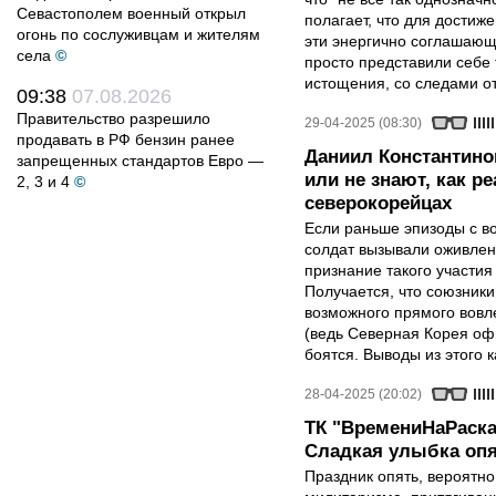
Севастополем военный открыл
полагает, что для достиж
огонь по сослуживцам и жителям
эти энергично соглашаю
села
©
просто представили себе
истощения, со следами от
09:38
07.08.2026
Правительство разрешило
29-04-2025 (08:30)
продавать в РФ бензин ранее
Даниил Константино
запрещенных стандартов Евро —
или не знают, как р
2, 3 и 4
©
северокорейцах
Если раньше эпизоды с в
солдат вызывали оживлен
признание такого участия
Получается, что союзники 
возможного прямого вовле
(ведь Северная Корея оф
боятся. Выводы из этого 
28-04-2025 (20:02)
ТК "ВремениНаРаска
Сладкая улыбка опя
Праздник опять, вероятн