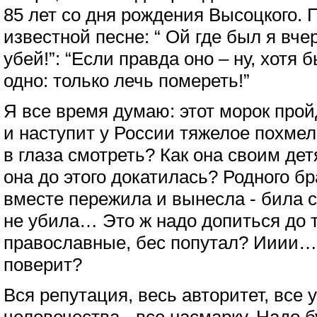
85 лет со дня рождения Высоцкого. П
известной песне: “ Ой где был я вчер
убей!”: “Если правда оно – ну, хотя б
одно: только лечь помереть!”
Я все время думаю: этот морок прой
и наступит у России тяжелое похмел
в глаза смотреть? Как она своим де
она до этого докатилась? Родного бр
вместе пережила и вынесла - била 
не убила… Это ж надо допиться до 
православные, бес попутал? Ииии… 
поверит?
Вся репутация, весь авторитет, все