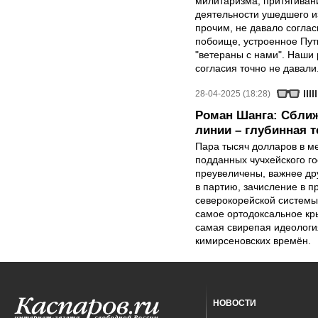
милитаризма, притягиван
деятельности ушедшего и
прочим, не давало соглас
побоище, устроенное Пут
"ветераны с нами". Наши 
согласия точно не давали
28-04-2025 (18:28)
Роман Шанга: Сближ
линии – глубинная 
Пара тысяч долларов в м
подданных чучхейского го
преувеличены, важнее др
в партию, зачисление в 
северокорейской системы
самое ортодоксальное кр
самая свирепая идеология
кимирсеновских времён.
НОВОСТИ