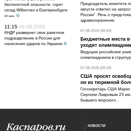
Председатель комитета п
беспилотной опасности, горит
августа ответил на запро
склад Wilberries в Екатеринбурге
России". Речь о предсто
©
30 мин.
здравоохранение.
11:15
06.08.2026
07-08-2026 (08:44)
КНДР развернет свое ракетное
подразделение в России для
Бюджетные места в 
нанесения ударов по Украине
©
уходят олимпиадник
Ведущие российские унив
олимпиадников в структу
07-08-2026 (08:26)
США просят освобод
он из тюремной бол
Госсекретарь США Марко 
Сергеем Лавровым 23 ию
бывшего морского...
НОВОСТИ