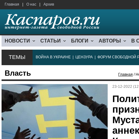
Главная
|
О нас
|
Архив
НОВОСТИ
СТАТЬИ
БЛОГИ
АВТОРЫ
В 
ТЕМЫ
ВОЙНА В УКРАИНЕ
|
ЦЕНЗУРА
|
ФОРУМ СВОБОДНОЙ 
Власть
Главная
/ Н
23-12-2022 (12
Поли
приз
Муст
анне