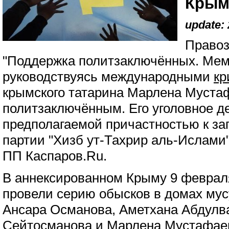
Крым
update: 
Правоз
"Поддержка политзаключённых. Мем
руководствуясь международными
кр
крымского татарина Марлена Муста
политзаключённым. Его уголовное де
предполагаемой причастностью к за
партии "Хизб ут-Тахрир аль-Ислами
ПП Каспаров.Ru.
В аннексированном Крыму 9 февраля
провели серию обысков в домах му
Ансара Османова, Аметхана Абдулв
Сейтосманова и Марлена Мустафаев