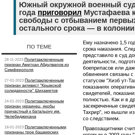
Южный окружной военный суд 
года
приговорил
Мустафаева к
свободы с отбыванием первых 
остального срока — в колонии
Ему назначено 1,5 го
ПО ТЕМЕ
срока наказания. Сле
представило в суд до
Политзаключенным
28-11-2023
деятельности, подгот
признан Аметхан Абдулвапов из
боеприпасов или даж
Симферополя
обвинения связаны 
Политзаключенным
статусом "Хизб ут-Та
27-01-2023
признан активист "Крымской
показаниях оператив
солидарности" Шихаметов
свидетелей, показани
полностью. Как и в д
Политзаключенным
24-01-2023
засекреченные свиде
признан украинец, якобы
причастный к батальону им.
Тахрир", но вышли из
Челебиджихана
со следствием.
Политзаключенными
18-01-2023
Правозащитники счит
признаны трое башкирских
которым в 2003 году 