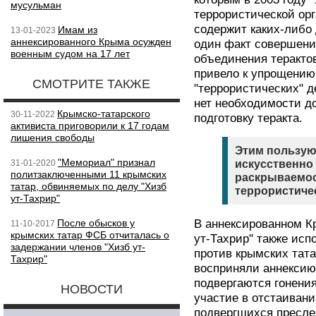
мусульман
террористической ор
содержит каких-либо 
Имам из
13-01-2023
аннексированного Крыма осужден
один факт совершени
военным судом на 17 лет
объединения терактов
привело к упрощению
СМОТРИТЕ ТАКЖЕ
"террористических" д
нет необходимости д
Крымско-татарского
30-11-2022
подготовку теракта.
активиста приговорили к 17 годам
лишения свободы
Этим пользую
"Мемориал" признал
31-01-2020
искусственно
политзаключенными 11 крымских
раскрываемос
татар, обвиняемых по делу "Хизб
террористиче
ут-Тахрир"
После обысков у
В аннексированном К
11-10-2017
крымских татар ФСБ отчиталась о
ут-Тахрир" также исп
задержании членов "Хизб ут-
против крымских тата
Тахрир"
восприняли аннексию 
подвергаются гонени
НОВОСТИ
участие в отстаивани
подвергшихся пресле