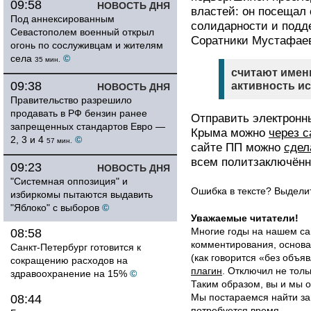
09:58
НОВОСТЬ ДНЯ
властей: он посещал 
Под аннексированным
солидарности и подд
Севастополем военный открыл
Соратники Мустафаев
огонь по сослуживцам и жителям
села
©
35 мин.
считают имен
09:38
активность ис
НОВОСТЬ ДНЯ
Правительство разрешило
продавать в РФ бензин ранее
Отправить электрон
запрещенных стандартов Евро —
Крыма можно
через с
2, 3 и 4
©
57 мин.
сайте ПП можно
сдел
всем политзаключён
09:23
НОВОСТЬ ДНЯ
"Системная оппозиция" и
Ошибка в тексте? Выдел
избиркомы пытаются выдавить
"Яблоко" с выборов
©
Уважаемые читатели!
Многие годы на нашем са
08:58
комментирования, основа
Санкт-Петербург готовится к
(как говорится «без объ
сокращению расходов на
плагин
. Отключил не толь
здравоохранение на 15%
©
Таким образом, вы и мы о
Мы постараемся найти за
08:44
потребуется время.