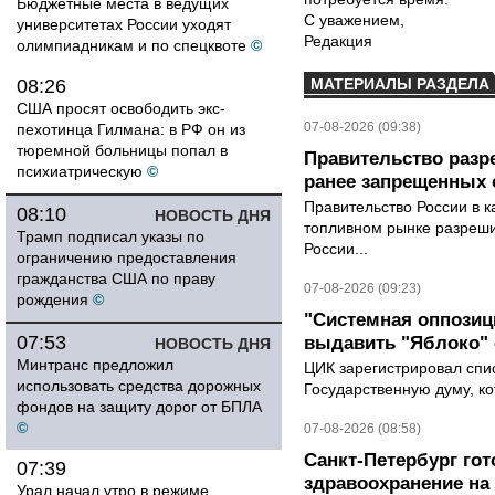
Бюджетные места в ведущих
С уважением,
университетах России уходят
Редакция
олимпиадникам и по спецквоте
©
08:26
МАТЕРИАЛЫ РАЗДЕЛА
США просят освободить экс-
07-08-2026 (09:38)
пехотинца Гилмана: в РФ он из
тюремной больницы попал в
Правительство разр
психиатрическую
©
ранее запрещенных с
Правительство России в к
08:10
НОВОСТЬ ДНЯ
топливном рынке разрешил
Трамп подписал указы по
России...
ограничению предоставления
гражданства США по праву
07-08-2026 (09:23)
рождения
©
"Системная оппози
07:53
выдавить "Яблоко"
НОВОСТЬ ДНЯ
Минтранс предложил
ЦИК зарегистрировал спис
использовать средства дорожных
Государственную думу, ко
фондов на защиту дорог от БПЛА
©
07-08-2026 (08:58)
Санкт-Петербург го
07:39
здравоохранение на
Урал начал утро в режиме