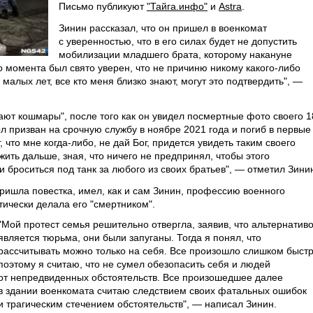
Письмо публикуют
"Тайга.инфо"
и
Astra
.
Зинин рассказал, что он пришел в военкомат
с уверенностью, что в его силах будет не допустить
мобилизации младшего брата, которому накануне
о момента был свято уверен, что не причиню никому какого-либо
 малых лет, все кто меня близко знают, могут это подтвердить", —
ают кошмары", после того как он увидел посмертные фото своего 1
л призван на срочную службу в ноябре 2021 года и погиб в первые
 что мне когда-либо, не дай Бог, придется увидеть таким своего
 жить дальше, зная, что ничего не предпринял, чтобы этого
и броситься под танк за любого из своих братьев", — отметил Зини
 пришла повестка, имел, как и сам Зинин, профессию военного
тически делала его "смертником".
"Мой протест семья решительно отвергла, заявив, что альтернатив
является тюрьма, они были запуганы. Тогда я понял, что
рассчитывать можно только на себя. Все произошло слишком быстр
поэтому я считаю, что не сумел обезопасить себя и людей
от непредвиденных обстоятельств. Все произошедшее далее
в здании военкомата считаю следствием своих фатальных ошибок
и трагическим стечением обстоятельств", — написал Зинин.