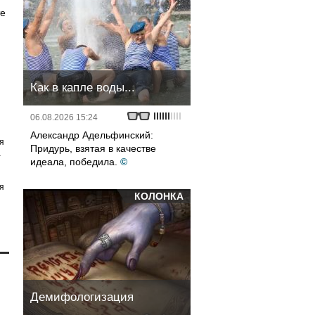
те
Как в капле воды...
06.08.2026 15:24
Александр Адельфинский:
я
Придурь, взятая в качестве
а
идеала, победила.
©
я
КОЛОНКА
Демифологизация