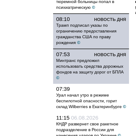
тюремной больницы попал в
психиатрическую
©
08:10
НОВОСТЬ ДНЯ
Трамп подписал указы по
ограничению предоставления
гражданства США по праву
рождения
©
07:53
НОВОСТЬ ДНЯ
Минтранс предложил
использовать средства дорожных
фондов на защиту дорог от БПЛА
©
07:39
Урал начал утро в режиме
беспилотной опасности, горит
склад Wilberries в Екатеринбурге
©
11:15
06.08.2026
КНДР развернет свое ракетное
подразделение в России для
нанесения ударов по Украине
©