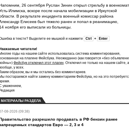
Напомним, 26 сентября Руслан Зинин открыл стрельбу в военкома
Усть-Илимска, вскоре после начала мобилизации в Иркутской
области. В результате инцидента военный комиссар района
Александр Елисеев был тяжело ранен и попал в реанимацию,
14 ноября его выписали из больницы.
Ошибка в тексте? Выделите ее мышкой и нажмите
Ctrl
+
Enter
Уважаемые читатели!
Многие годы на нашем сайте использовалась система комментирования,
основанная на плагине Фейсбука. Неожиданно (как говорится «без объявлени
войны»)
Фейсбук отключил этот плагин
. Отключил не только на нашем сайте, 
вообще, у всех.
Таким образом, вы и мы остались без комментариев.
Мы постараемся найти замену комментариям Фейсбука, но на это потребуетс
время.
С уважением,
Редакция
МАТЕРИАЛЫ РАЗДЕЛА
07-08-2026 (09:38)
Правительство разрешило продавать в РФ бензин ранее
запрещенных стандартов Евро — 2, 3 и 4