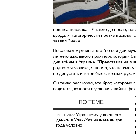
пришла повестка. "Я также до последнег
вреда. Я категорически против насилия с
заявил Зинин.
По словам мужчины, его "по сей дей муч
летнего школьного приятеля, который бы
дни войны в Украине. "Представив на миг,
родного человека, я понял, что не смогу
не допустить и готов был с голыми рукам
Он также рассказал, что брат, которому
водителя, которая в условиях войны фак
ПО ТЕМЕ
Укравшему у военного
19-11-2022
деньги в Улан-Удэ назначили три
года условно