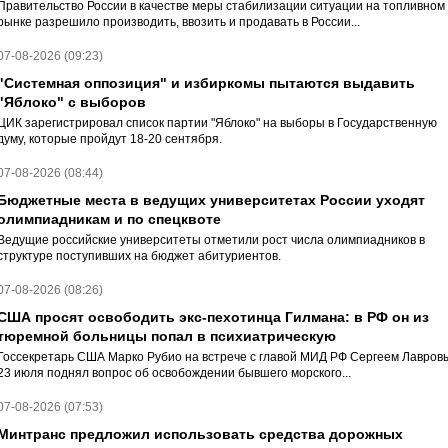
Правительство России в качестве меры стабилизации ситуации на топливном
рынке разрешило производить, ввозить и продавать в России...
07-08-2026 (09:23)
"Системная оппозиция" и избиркомы пытаются выдавить
"Яблоко" с выборов
ЦИК зарегистрировал список партии "Яблоко" на выборы в Государственную
думу, которые пройдут 18-20 сентября.
07-08-2026 (08:44)
Бюджетные места в ведущих университетах России уходят
олимпиадникам и по спецквоте
Ведущие российские университеты отметили рост числа олимпиадников в
структуре поступивших на бюджет абитуриентов.
07-08-2026 (08:26)
США просят освободить экс-пехотинца Гилмана: в РФ он из
тюремной больницы попал в психиатрическую
Госсекретарь США Марко Рубио на встрече с главой МИД РФ Сергеем Лавров
23 июля поднял вопрос об освобождении бывшего морского...
07-08-2026 (07:53)
Минтранс предложил использовать средства дорожных