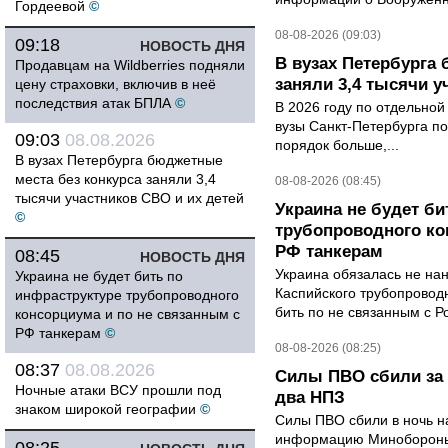
Гордеевой
©
08-08-2026 (09:03)
09:18
НОВОСТЬ ДНЯ
В вузах Петербурга
Продавцам на Wildberries подняли
заняли 3,4 тысячи у
цену страховки, включив в неё
последствия атак БПЛА
©
В 2026 году по отдельной
вузы Санкт-Петербурга по
09:03
08.08.2026
порядок больше,...
В вузах Петербурга бюджетные
места без конкурса заняли 3,4
08-08-2026 (08:45)
тысячи участников СВО и их детей
Украина не будет би
©
трубопроводного ко
РФ танкерам
08:45
НОВОСТЬ ДНЯ
Украина обязалась не на
Украина не будет бить по
Каспийского трубопровод
инфраструктуре трубопроводного
бить по не связанным с Р
консорциума и по не связанным с
РФ танкерам
©
08-08-2026 (08:25)
08:37
08.08.2026
Силы ПВО сбили за 
Ночные атаки ВСУ прошли под
два НПЗ
знаком широкой географии
©
Силы ПВО сбили в ночь на
информацию Минобороны 