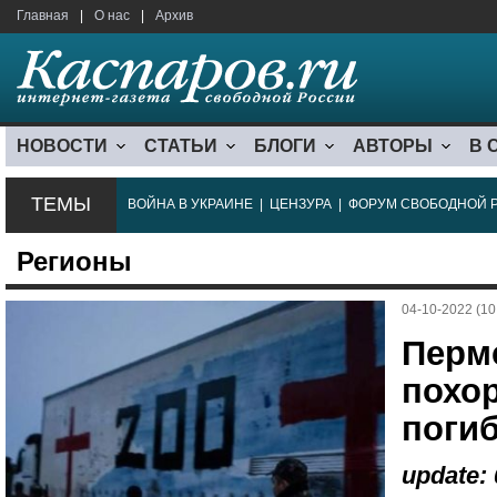
Главная
|
О нас
|
Архив
НОВОСТИ
СТАТЬИ
БЛОГИ
АВТОРЫ
В 
ТЕМЫ
ВОЙНА В УКРАИНЕ
|
ЦЕНЗУРА
|
ФОРУМ СВОБОДНОЙ 
Регионы
04-10-2022 (10
Перм
похо
поги
update: 