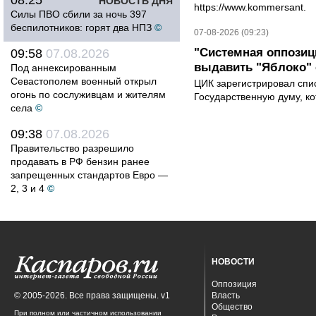
08:25
НОВОСТЬ ДНЯ
https://www.kommersant.
Силы ПВО сбили за ночь 397
беспилотников: горят два НПЗ
©
07-08-2026 (09:23)
"Системная оппози
09:58
07.08.2026
выдавить "Яблоко"
Под аннексированным
Севастополем военный открыл
ЦИК зарегистрировал спис
огонь по сослуживцам и жителям
Государственную думу, ко
села
©
09:38
07.08.2026
Правительство разрешило
продавать в РФ бензин ранее
запрещенных стандартов Евро —
2, 3 и 4
©
НОВОСТИ
Оппозиция
© 2005-2026. Все права защищены. v1
Власть
Общество
При полном или частичном использовании