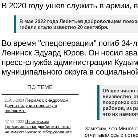
В 2020 году ушел служить в армии, в
В мае 2022 года Леонтьев добровольцем поехал
гибели стало известно 20 сентября.
Во время "спецоперации" погиб 34-
Ленинск Эдуард Юров. Он носил зва
пресс-служба администрации Кудым
муниципального округа в социальной
ПО ТЕМЕ
Общее число 
неизвестно, э
Пермяк с синдромом
21-05-2024
похоронах со
Дауна получил повестку в
районов, из 
военкомат
что их намног
В пермском
07-12-2022
Гремячинске медкабинеты школ
Заметим, что Минобо
не имеют нужного оборудования
отчитывалось о поте