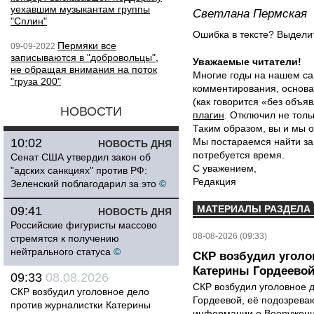
уехавшим музыкантам группы
Светлана Пермская
"Сплин"
Ошибка в тексте? Выдел
Пермяки все
09-09-2022
записываются в "добровольцы",
Уважаемые читатели!
не обращая внимания на поток
Многие годы на нашем са
"груза 200"
комментирования, основа
(как говорится «без объ
НОВОСТИ
плагин
. Отключил не толь
Таким образом, вы и мы о
10:02
Мы постараемся найти за
НОВОСТЬ ДНЯ
потребуется время.
Сенат США утвердил закон об
С уважением,
"адских санкциях" против РФ:
Редакция
Зеленский поблагодарил за это
©
МАТЕРИАЛЫ РАЗДЕЛА
09:41
НОВОСТЬ ДНЯ
Российские фигуристы массово
08-08-2026 (09:33)
стремятся к получению
нейтрального статуса
©
СКР возбудил уголо
Катерины Гордеево
09:33
08.08.2026
СКР возбудил уголовное 
СКР возбудил уголовное дело
Гордеевой, её подозрева
против журналистки Катерины
информации о Вооруженн