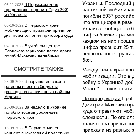
Украины. Последний р
В Пермском крае
03-11-2022
частичной мобилизац
продолжают хоронить "груз 200"
из Украины
погибли 5937 российс
что эта цифра в разы
В Пермском крае
05-10-2022
Украина сообщает о 6
мобилизацию признали причиной
цифра ближе к расчет
для неисполнения приговора суда
каждом из них прошл
В учебном центре
04-10-2022
цифра превысит 25 т
Еланского гарнизона после драки
неопознанные трупы и
погиб 44-летний челябинец
боя.
СМОТРИТЕ ТАКЖЕ
Между тем в крае пр
мобилизации. Это в 
В нарушение закона
28-09-2022
войну с Украиной до
регионы вносят в бюджеты
Молот" — около пятис
расходы на захваченные районы
Украины
По информации
ПроПе
Дмитрий Махонин при
За неделю в Украине
26-09-2022
куда отправляют моб
погибло восемь уроженцев
сложности. По его сл
Пермского края
количества призывни
В Перми отменен
13-09-2022
приехали из разных р
концерт высказавшей поддержку