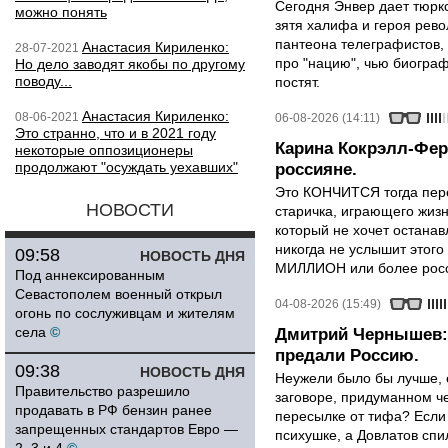
Сегодня Энвер дает тюрк
можно понять
зятя халифа и героя рево
пантеона телеграфистов,
Анастасия Кириленко:
28-07-2021
про "нацию", чью биограф
Но дело заводят якобы по другому
поводу...
постят.
Анастасия Кириленко:
08-06-2021
06-08-2026 (14:11)
Это странно, что и в 2021 году
Карина Кокрэлл-Фер
некоторые оппозиционеры
продолжают "осуждать уехавших"
россияне.
Это КОНЧИТСЯ тогда пере
НОВОСТИ
старичка, играющего жизн
который не хочет останавл
никогда не услышит этого
09:58
НОВОСТЬ ДНЯ
МИЛЛИОН или более росси
Под аннексированным
Севастополем военный открыл
04-08-2026 (15:49)
огонь по сослуживцам и жителям
села
©
Дмитрий Чернышев: 
предали Россию.
09:38
НОВОСТЬ ДНЯ
Неужели было бы лучше, 
Правительство разрешило
заговоре, придуманном че
продавать в РФ бензин ранее
пересылке от тифа? Если
запрещенных стандартов Евро —
психушке, а Довлатов спи