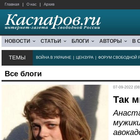
Главная
|
О нас
|
Архив
НОВОСТИ
СТАТЬИ
БЛОГИ
АВТОРЫ
В 
ТЕМЫ
ВОЙНА В УКРАИНЕ
|
ЦЕНЗУРА
|
ФОРУМ СВОБОДНОЙ 
Все блоги
07-09-2022 (08
Так м
Анаста
мужики
авокад