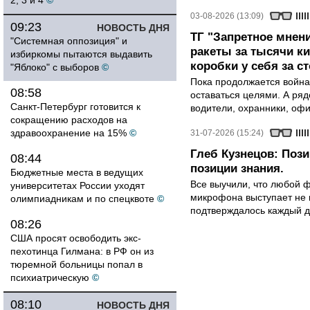
2, 3 и 4
©
03-08-2026 (13:09)
09:23
НОВОСТЬ ДНЯ
ТГ "Запретное мнени
"Системная оппозиция" и
ракеты за тысячи ки
избиркомы пытаются выдавить
коробки у себя за с
"Яблоко" с выборов
©
Пока продолжается война
08:58
оставаться целями. А ряд
Санкт-Петербург готовится к
водители, охранники, оф
сокращению расходов на
здравоохранение на 15%
©
31-07-2026 (15:24)
Глеб Кузнецов: Поз
08:44
позиции знания.
Бюджетные места в ведущих
Все выучили, что любой ф
университетах России уходят
микрофона выступает не к
олимпиадникам и по спецквоте
©
подтверждалось каждый д
08:26
США просят освободить экс-
пехотинца Гилмана: в РФ он из
тюремной больницы попал в
психиатрическую
©
08:10
НОВОСТЬ ДНЯ