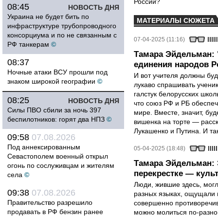
России?
08:45
НОВОСТЬ ДНЯ
Украина не будет бить по
МАТЕРИАЛЫ СЮЖЕТА
инфраструктуре трубопроводного
консорциума и по не связанным с
07-04-2025 (11:16)
РФ танкерам
©
Тамара Эйдельман: 
08:37
единения народов Р
Ночные атаки ВСУ прошли под
И вот учителя должны буд
знаком широкой географии
©
лукаво спрашивать ученик
галстук белорусских школ
08:25
НОВОСТЬ ДНЯ
что союз РФ и РБ обеспе
Силы ПВО сбили за ночь 397
мире. Вместе, значит, бу
беспилотников: горят два НПЗ
©
вишенка на торте — расс
Лукашенко и Путина. И так
09:58
07.08.2026
Под аннексированным
05-04-2025 (18:48)
Севастополем военный открыл
Тамара Эйдельман: 
огонь по сослуживцам и жителям
перекрестке — культ
села
©
Люди, жившие здесь, могл
09:38
07.08.2026
разных языках, ощущали 
Правительство разрешило
совершенно противоречивы
продавать в РФ бензин ранее
можно молиться по-разном