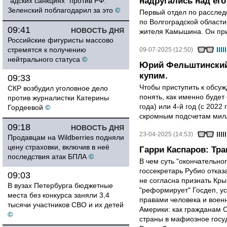
надругались над его
"адских санкциях" против РФ:
Зеленский поблагодарил за это
©
Первый отдел по расслед
по Волгоградской области
09:41
НОВОСТЬ ДНЯ
жителя Камышина. Он при
Российские фигуристы массово
стремятся к получению
09-07-2025 (12:50)
нейтрального статуса
©
Юрий Фельштинский
купим.
09:33
Чтобы приступить к обсу
СКР возбудил уголовное дело
понять, как именно будет
против журналистки Катерины
года) или 4-й год (с 2022
Гордеевой
©
скромным подсчетам мил
09:18
НОВОСТЬ ДНЯ
23-04-2025 (14:53)
Продавцам на Wildberries подняли
цену страховки, включив в неё
Гарри Каспаров: Тр
последствия атак БПЛА
©
В чем суть "окончательно
госсекретарь Рубио отказ
09:03
не согласна признать Кр
В вузах Петербурга бюджетные
"реформирует" Госдеп, у
места без конкурса заняли 3,4
правами человека и вое
тысячи участников СВО и их детей
Америки: как гражданам 
©
страны в мафиозное госу