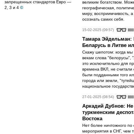
запрещенных стандартов Евро —
великим богатством. Мож
2, 3 и 4
©
географическая, политиче
миру, восприимчивость, 
осознать самих себя.
15-02-2025 (09:57)
Тамара Эйдельман: 
Беларусь в Литве и
Скажу шепотом: когда мы
векам слова "белорусы", "
это исключительно для п
времена ВКЛ, не считали
были подданными того или
города или земли, "туте
национальное государств
27-01-2025 (08:54)
Аркадий Дубнов: Не
туркменским деспот
Востока
Нет более ничтожного по
мероприятия в СНГ, чем т