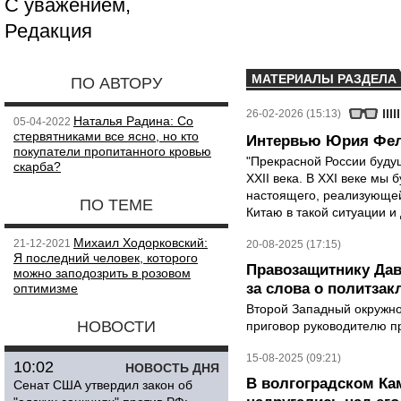
С уважением,
Редакция
МАТЕРИАЛЫ РАЗДЕЛА
ПО АВТОРУ
26-02-2026 (15:13)
Наталья Радина: Со
05-04-2022
стервятниками все ясно, но кто
Интервью Юрия Фель
покупатели пропитанного кровью
"Прекрасной России будущ
скарба?
XXII века. В XXI веке мы
настоящего, реализующей,
ПО ТЕМЕ
Китаю в такой ситуации и
Михаил Ходорковский:
21-12-2021
20-08-2025 (17:15)
Я последний человек, которого
Правозащитнику Дав
можно заподозрить в розовом
за слова о политза
оптимизме
Второй Западный окружно
НОВОСТИ
приговор руководителю п
15-08-2025 (09:21)
10:02
НОВОСТЬ ДНЯ
В волгоградском К
Сенат США утвердил закон об