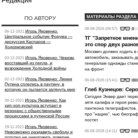
Редакция
МАТЕРИАЛЫ РАЗДЕЛА
ПО АВТОРУ
08-08-2026 (09:57)
Игорь Яковенко:
06-12-2021
Центральное событие Форума —
ТГ "Запретное мнени
дискуссия Каспаров —
это спор двух разно
Ходорковский
Москвич должен ходить в 
автомобиль, заказывать д
Игорь Яковенко: Чекизм,
03-12-2021
восставший из пепла, и
генералам однажды стане
возрождение Холодной войны
на фронт.
Игорь Яковенко: Линии
02-12-2021
06-08-2026 (15:41)
Путина сплелись в паутину, в
Глеб Кузнецов: Серо
которую он пытается затянуть мир
Сегодня Энвер дает тюрк
Игорь Яковенко: Как
30-11-2021
зятя халифа и героя рево
хип-хоп-культура вступает в
пантеона телеграфистов,
резонанс с общественными
про "нацию", чью биограф
процессами в путинской России
постят.
Игорь Яковенко:
29-11-2021
06-08-2026 (14:11)
Невозможно раздавить свободу и
попутно не уничтожить доверие