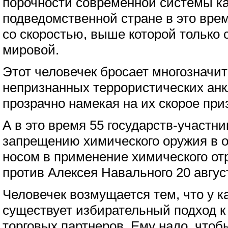
порочности современной системы ка
подведомственной стране в это вре
со скоростью, выше которой только 
мировой.
Этот человечек бросает многозначите
непризнанных террористических анк
прозрачно намекая на их скорое при
А в это время 55 государств-участн
запрещению химического оружия в о
носом в применение химического о
против Алексея Навального 20 август
Человечек возмущается тем, что у к
существует избирательный подход к
торговых партнеров. Ему надо, чтоб