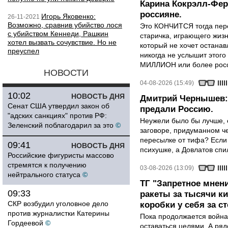
Карина Кокрэлл-Фер
россияне.
Игорь Яковенко:
26-11-2021
Возможно, сравнив убийство лося
Это КОНЧИТСЯ тогда пере
с убийством Кеннеди, Рашкин
старичка, играющего жизн
хотел вызвать сочувствие. Но не
который не хочет останавл
преуспел
никогда не услышит этого
МИЛЛИОН или более росси
НОВОСТИ
04-08-2026 (15:49)
10:02
НОВОСТЬ ДНЯ
Дмитрий Чернышев: 
Сенат США утвердил закон об
предали Россию.
"адских санкциях" против РФ:
Неужели было бы лучше, 
Зеленский поблагодарил за это
©
заговоре, придуманном че
пересылке от тифа? Если
09:41
НОВОСТЬ ДНЯ
психушке, а Довлатов спи
Российские фигуристы массово
стремятся к получению
03-08-2026 (13:09)
нейтрального статуса
©
ТГ "Запретное мнени
09:33
ракеты за тысячи ки
СКР возбудил уголовное дело
коробки у себя за с
против журналистки Катерины
Пока продолжается война
Гордеевой
©
оставаться целями. А ряд