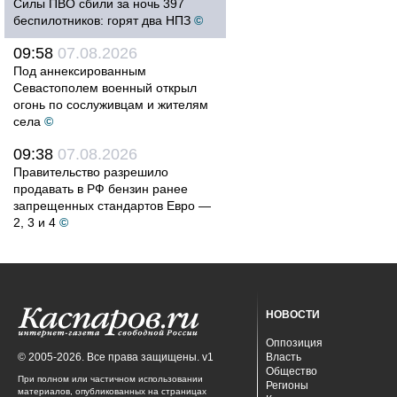
Силы ПВО сбили за ночь 397
беспилотников: горят два НПЗ
©
09:58
07.08.2026
Под аннексированным
Севастополем военный открыл
огонь по сослуживцам и жителям
села
©
09:38
07.08.2026
Правительство разрешило
продавать в РФ бензин ранее
запрещенных стандартов Евро —
2, 3 и 4
©
НОВОСТИ
Оппозиция
© 2005-2026. Все права защищены. v1
Власть
Общество
При полном или частичном использовании
Регионы
материалов, опубликованных на страницах