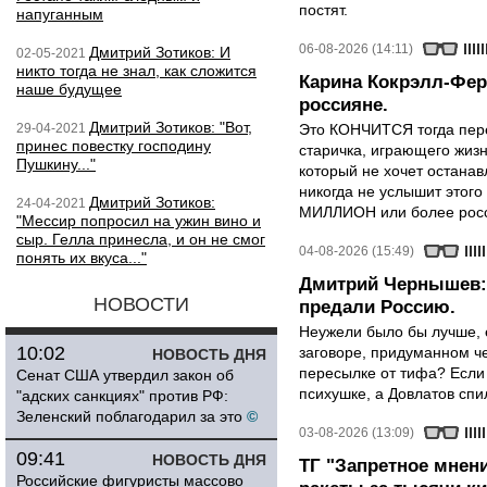
постят.
напуганным
06-08-2026 (14:11)
Дмитрий Зотиков: И
02-05-2021
никто тогда не знал, как сложится
Карина Кокрэлл-Фер
наше будущее
россияне.
Дмитрий Зотиков: "Вот,
29-04-2021
Это КОНЧИТСЯ тогда пере
принес повестку господину
старичка, играющего жизн
Пушкину..."
который не хочет останавл
никогда не услышит этого
Дмитрий Зотиков:
24-04-2021
МИЛЛИОН или более росси
"Мессир попросил на ужин вино и
сыр. Гелла принесла, и он не смог
04-08-2026 (15:49)
понять их вкуса..."
Дмитрий Чернышев: 
НОВОСТИ
предали Россию.
Неужели было бы лучше, 
10:02
заговоре, придуманном че
НОВОСТЬ ДНЯ
пересылке от тифа? Если
Сенат США утвердил закон об
психушке, а Довлатов спи
"адских санкциях" против РФ:
Зеленский поблагодарил за это
©
03-08-2026 (13:09)
09:41
НОВОСТЬ ДНЯ
ТГ "Запретное мнени
Российские фигуристы массово