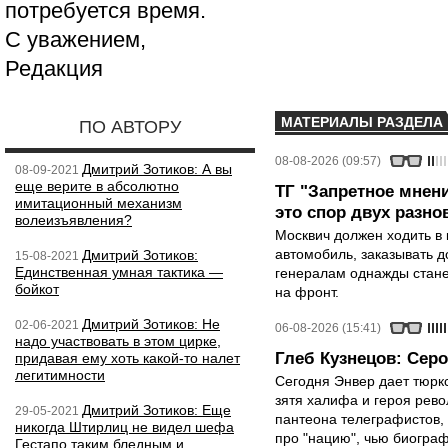
потребуется время.
С уважением,
Редакция
МАТЕРИАЛЫ РАЗДЕЛА
ПО АВТОРУ
08-08-2026 (09:57)
Дмитрий Зотиков: А вы
08-09-2021
еще верите в абсолютно
ТГ "Запретное мнени
имитационный механизм
это спор двух разно
волеизъявления?
Москвич должен ходить в 
автомобиль, заказывать д
Дмитрий Зотиков:
15-08-2021
Единственная умная тактика —
генералам однажды стане
бойкот
на фронт.
Дмитрий Зотиков: Не
02-06-2021
06-08-2026 (15:41)
надо участвовать в этом цирке,
Глеб Кузнецов: Серо
придавая ему хоть какой-то налет
легитимности
Сегодня Энвер дает тюрк
зятя халифа и героя рево
Дмитрий Зотиков: Еще
29-05-2021
пантеона телеграфистов,
никогда Штирлиц не видел шефа
про "нацию", чью биограф
Гестапо таким бледным и