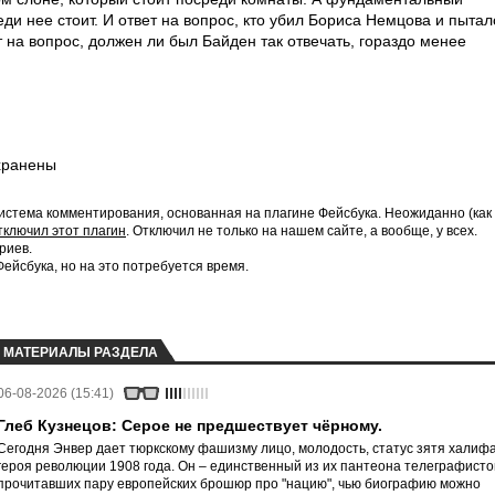
реди нее стоит. И ответ на вопрос, кто убил Бориса Немцова и пытал
т на вопрос, должен ли был Байден так отвечать, гораздо менее
хранены
истема комментирования, основанная на плагине Фейсбука. Неожиданно (как
тключил этот плагин
. Отключил не только на нашем сайте, а вообще, у всех.
риев.
йсбука, но на это потребуется время.
МАТЕРИАЛЫ РАЗДЕЛА
06-08-2026 (15:41)
Глеб Кузнецов: Серое не предшествует чёрному.
Сегодня Энвер дает тюркскому фашизму лицо, молодость, статус зятя халифа
героя революции 1908 года. Он – единственный из их пантеона телеграфисто
прочитавших пару европейских брошюр про "нацию", чью биографию можно