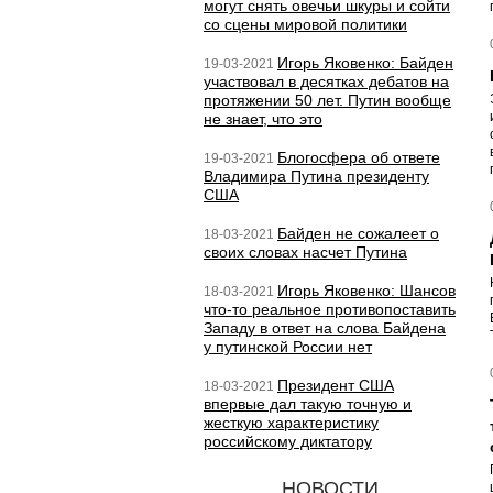
могут снять овечьи шкуры и сойти
со сцены мировой политики
Игорь Яковенко: Байден
19-03-2021
участвовал в десятках дебатов на
протяжении 50 лет. Путин вообще
не знает, что это
Блогосфера об ответе
19-03-2021
Владимира Путина президенту
США
Байден не сожалеет о
18-03-2021
своих словах насчет Путина
Игорь Яковенко: Шансов
18-03-2021
что-то реальное противопоставить
Западу в ответ на слова Байдена
у путинской России нет
Президент США
18-03-2021
впервые дал такую точную и
жесткую характеристику
российскому диктатору
НОВОСТИ