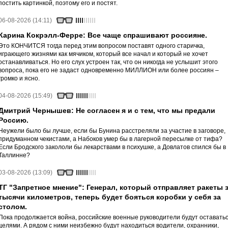
постить картинкой, поэтому его и постят.
06-08-2026 (14:11)
Карина Кокрэлл-Ферре: Все чаще спрашивают россияне.
Это КОНЧИТСЯ тогда перед этим вопросом поставят одного старичка,
играющего жизнями как мячиком, который все начал и который не хочет
останавливаться. Но его слух устроен так, что он никогда не услышит этого
вопроса, пока его не задаст одновременно МИЛЛИОН или более россиян –
громко и ясно.
04-08-2026 (15:49)
Дмитрий Чернышев: Не согласен я и с тем, что мы предали
Россию.
Неужели было бы лучше, если бы Бунина расстреляли за участие в заговоре,
придуманном чекистами, а Набоков умер бы в лагерной пересылке от тифа?
Если Бродского закололи бы лекарствами в психушке, а Довлатов спился бы в
Таллинне?
03-08-2026 (13:09)
ТГ "Запретное мнение": Генерал, который отправляет ракеты 
тысячи километров, теперь будет бояться коробки у себя за
столом.
Пока продолжается война, российские военные руководители будут оставать
целями. А рядом с ними неизбежно будут находиться водители, охранники,