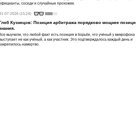
официанты, соседи и случайные прохожие.
31-07-2026 (15:24)
Глеб Кузнецов: Позиция арбитража порядково мощнее позици
знания.
Все выучили, что любой факт есть позиция в борьбе, что учёный у микрофона
выступает не как учёный, а как участник. Это подтверждалось каждый день и
закрепилось намертво.