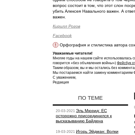
вопрос состоит в том, что этот слон пос
убить Алексея Навального важен. А отве
важен.
Кирилл Рогов
Facebook
!
Орфография и стилистика автора со
Уважаемые читатели!
Многие годы на нашем сайте использовалась с
говорится «без объявления войны»)
Фейсбук о
Таким образом, вы и мы остались без коммента
Мы постараемся найти замену комментариям Фе
С уважением,
Редакция
ПО ТЕМЕ
Эль Мюрид: ЕС
20-03-2021
осторожно присоединился к
высказыванию Байдена
Игорь Эйдман: Волки
19-03-2021