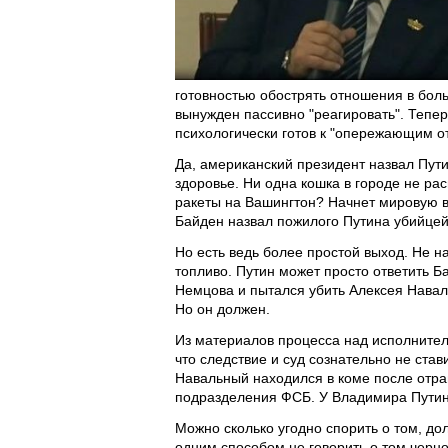
готовностью обострять отношения в боль
вынужден пассивно "реагировать". Тепер
психологически готов к "опережающим от
Да, американский президент назвал Пути
здоровье. Ни одна кошка в городе не ра
ракеты на Вашингтон? Начнет мировую в
Байден назвал пожилого Путина убийцей,
Но есть ведь более простой выход. Не н
топливо. Путин может просто ответить Б
Немцова и пытался убить Алексея Наваль
Но он должен.
Из материалов процесса над исполнител
что следствие и суд сознательно не став
Навальный находился в коме после отрав
подразделения ФСБ. У Владимира Путина
Можно сколько угодно спорить о том, до
одним способом не говорить о том черн