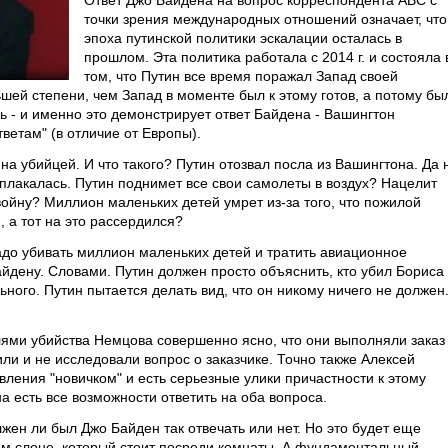
Ответ Джо Байдена на вопрос корреспондента ABC с
точки зрения международных отношений означает, что
эпоха путинской политики эскалации осталась в
прошлом. Эта политика работала с 2014 г. и состояла 
том, что Путин все время поражал Запад своей
шей степени, чем Запад в моменте был к этому готов, а потому бы
ь - и именно это демонстрирует ответ Байдена - Вашингтон
ветам" (в отличие от Европы).
на убийцей. И что такого? Путин отозвал посла из Вашингтона. Да 
сплакалась. Путин поднимет все свои самолеты в воздух? Нацелит
ойну? Миллион маленьких детей умрет из-за того, что пожилой
 а тот на это рассердился?
адо убивать миллион маленьких детей и тратить авиационное
айдену. Словами. Путин должен просто объяснить, кто убил Бориса
ного. Путин пытается делать вид, что он никому ничего не должен
ями убийства Немцова совершенно ясно, что они выполняли заказ
или и не исследовали вопрос о заказчике. Точно также Алексей
ления "новичком" и есть серьезные улики причастности к этому
 есть все возможности ответить на оба вопроса.
лжен ли был Джо Байден так отвечать или нет. Но это будет еще
ом слоне, который стоит посреди комнаты. А фундаментальный