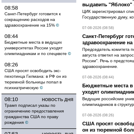
выдавить "Яблоко"
08:58
ЦИК зарегистрировал спис
Санкт-Петербург готовится к
Государственную думу, ко
сокращению расходов на
здравоохранение на 15%
©
07-08-2026 (08:58)
08:44
Санкт-Петербург го
Бюджетные места в ведущих
здравоохранение на
университетах России уходят
Председатель комитета п
олимпиадникам и по спецквоте
©
августа ответил на запро
России". Речь о предсто
08:26
здравоохранение.
США просят освободить экс-
пехотинца Гилмана: в РФ он из
07-08-2026 (08:44)
тюремной больницы попал в
Бюджетные места в 
психиатрическую
©
уходят олимпиадник
08:10
Ведущие российские унив
НОВОСТЬ ДНЯ
олимпиадников в структу
Трамп подписал указы по
ограничению предоставления
07-08-2026 (08:26)
гражданства США по праву
рождения
©
США просят освобод
он из тюремной бол