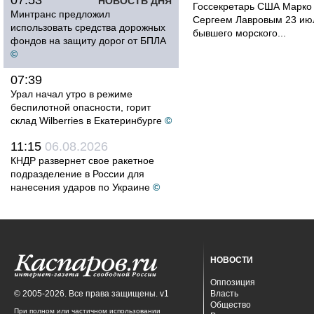
07:53
НОВОСТЬ ДНЯ
Госсекретарь США Марко 
Минтранс предложил
Сергеем Лавровым 23 ию
использовать средства дорожных
бывшего морского...
фондов на защиту дорог от БПЛА
©
07:39
Урал начал утро в режиме
беспилотной опасности, горит
склад Wilberries в Екатеринбурге
©
11:15
06.08.2026
КНДР развернет свое ракетное
подразделение в России для
нанесения ударов по Украине
©
НОВОСТИ
Оппозиция
© 2005-2026. Все права защищены. v1
Власть
Общество
При полном или частичном использовании