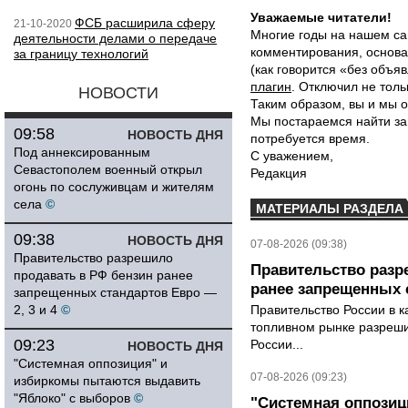
Уважаемые читатели!
ФСБ расширила сферу
21-10-2020
Многие годы на нашем са
деятельности делами о передаче
комментирования, основа
за границу технологий
(как говорится «без объ
плагин
. Отключил не толь
НОВОСТИ
Таким образом, вы и мы о
Мы постараемся найти за
09:58
НОВОСТЬ ДНЯ
потребуется время.
Под аннексированным
С уважением,
Севастополем военный открыл
Редакция
огонь по сослуживцам и жителям
села
©
МАТЕРИАЛЫ РАЗДЕЛА
09:38
НОВОСТЬ ДНЯ
07-08-2026 (09:38)
Правительство разрешило
Правительство разр
продавать в РФ бензин ранее
ранее запрещенных с
запрещенных стандартов Евро —
2, 3 и 4
©
Правительство России в к
топливном рынке разрешил
09:23
России...
НОВОСТЬ ДНЯ
"Системная оппозиция" и
07-08-2026 (09:23)
избиркомы пытаются выдавить
"Яблоко" с выборов
©
"Системная оппози