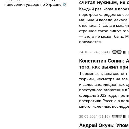
считал нужным, не 
нанесения ударов по Украине
©
Каждый раз, когда я про
перекрёстка рядом со сво
машине и весело махала р
отвечала. Я села в машин
странное такое пишут, го
— этого не может быть. М
получается.
24-10-2024 (09:41)
Константин Сонин: А
того, как выжил пр
Тюремные главы состоят и
тюрьмы, несмотря на все 
и залов апелляционных су
преступного вторжения в 
феврале 2022 года, проти
превратили Россию в поли
многочисленных последо
30-09-2024 (21:16)
Андрей Окунь: Упом