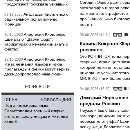
Сегодня Энвер дает тюрк
продолжают "осуждать уехавших"
зятя халифа и героя рево
пантеона телеграфистов,
Анастасия Кириленко о
03-11-2020
про "нацию", чью биограф
радикальном исламизме во
Франции
постят.
Анастасия Кириленко:
30-10-2020
06-08-2026 (14:11)
Еще раз о "Шарли Эбдо",
Карина Кокрэлл-Фер
карикатурах и нежелании знать о
фактах
россияне.
Это КОНЧИТСЯ тогда пере
Анастасия Кириленко:
19-10-2020
старичка, играющего жизн
Из-за незнания языков и из-за
который не хочет останавл
пропаганды в фейки могут верить
никогда не услышит этого
даже добропорядочные люди
МИЛЛИОН или более росси
НОВОСТИ
04-08-2026 (15:49)
Дмитрий Чернышев: 
09:58
НОВОСТЬ ДНЯ
предали Россию.
Под аннексированным
Неужели было бы лучше, 
Севастополем военный открыл
заговоре, придуманном че
огонь по сослуживцам и жителям
пересылке от тифа? Если
села
©
психушке, а Довлатов спи