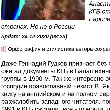
Анаста
КГБ о
Европе
странах. Но не в России
update: 24-12-2020 (08:23)
!
Орфография и стилистика автора сохра
Даже Геннадий Гудков признает без 
сжигал документы КГБ в Балашихинс
группы в 1990-м. Так же интересно о
господин православный чекист В. Я
книгу на английском и на полном се
разжалобить западного читателя, пов
1991 в КГБ сжигали "все что могли, 