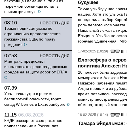
пехотинца Гилмана: в РФ он из
будущее
тюремной больницы попал в
Такую улыбку у нас привы
психиатрическую
©
нашей. Хотя это улыбка Г
определила выбор Королё
08:10
НОВОСТЬ ДНЯ
роль первого космонавта 
Трамп подписал указы по
Навальный лежал с лицо
ограничению предоставления
Ельцина. Улыбка не остави
гражданства США по праву
горечью удивлённая: "Что, 
рождения
©
17-02-2025 (10:29)
07:53
НОВОСТЬ ДНЯ
Блогосфера о перво
Минтранс предложил
политика Алексея Н
использовать средства дорожных
фондов на защиту дорог от БПЛА
26 человек было задержа
©
мемориалам Алексея Нава
Никакого "забвения памят
07:39
Акции прошли и за рубежо
Урал начал утро в режиме
время появилось расследо
беспилотной опасности, горит
министр иностранных дел
склад Wilberries в Екатеринбурге
©
обмена, который мог спас
11:15
06.08.2026
16-02-2025 (18:14)
КНДР развернет свое ракетное
Тамара Эйдельман: О
подразделение в России для