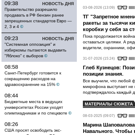
09:38
НОВОСТЬ ДНЯ
03-08-2026 (13:09)
Правительство разрешило
продавать в РФ бензин ранее
ТГ "Запретное мнени
запрещенных стандартов Евро —
ракеты за тысячи ки
2, 3 и 4
©
коробки у себя за с
Пока продолжается война
09:23
НОВОСТЬ ДНЯ
оставаться целями. А ряд
"Системная оппозиция" и
водители, охранники, оф
избиркомы пытаются выдавить
"Яблоко" с выборов
©
31-07-2026 (15:24)
08:58
Глеб Кузнецов: Поз
Санкт-Петербург готовится к
позиции знания.
сокращению расходов на
Все выучили, что любой ф
здравоохранение на 15%
©
микрофона выступает не к
подтверждалось каждый д
08:44
Бюджетные места в ведущих
МАТЕРИАЛЫ СЮЖЕТА
университетах России уходят
олимпиадникам и по спецквоте
©
08-03-2025 (09:07)
08:26
Марина Шаповалова
США просят освободить экс-
Навального. Чтобы п