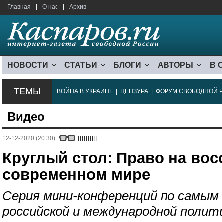
Главная
|
О нас
|
Архив
НОВОСТИ
СТАТЬИ
БЛОГИ
АВТОРЫ
В 
ТЕМЫ
ВОЙНА В УКРАИНЕ
|
ЦЕНЗУРА
|
ФОРУМ СВОБОДНОЙ 
Видео
12-12-2020 (20:30)
Круглый стол: Право на вос
современном мире
Серия мини-конференций по самы
российской и международной полит