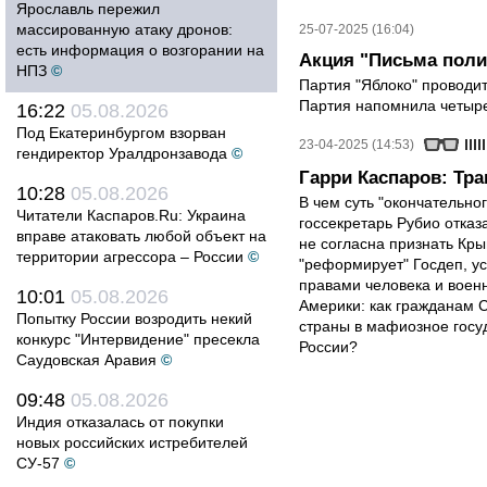
Ярославль пережил
массированную атаку дронов:
25-07-2025 (16:04)
есть информация о возгорании на
Акция "Письма пол
НПЗ
©
Партия "Яблоко" проводи
Партия напомнила четырех
16:22
05.08.2026
Под Екатеринбургом взорван
23-04-2025 (14:53)
гендиректор Уралдронзавода
©
Гарри Каспаров: Тр
10:28
05.08.2026
В чем суть "окончательно
Читатели Каспаров.Ru: Украина
госсекретарь Рубио отказ
вправе атаковать любой объект на
не согласна признать Кр
территории агрессора – России
©
"реформирует" Госдеп, у
правами человека и вое
10:01
05.08.2026
Америки: как гражданам 
Попытку России возродить некий
страны в мафиозное госу
конкурс "Интервидение" пресекла
России?
Саудовская Аравия
©
09:48
05.08.2026
Индия отказалась от покупки
новых российских истребителей
СУ-57
©