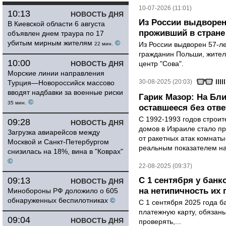
10-07-2026 (11:01)
10:13
НОВОСТЬ ДНЯ
Из России выдворен
В Киевской области 6 августа
проживший в стране 
объявлен днем траура по 17
убитым мирным жителям
©
Из России выдворен 57-л
22 мин.
гражданин Польши, жител
10:00
НОВОСТЬ ДНЯ
центр "Сова".
Морские линии направления
30-08-2025 (20:03)
Турция—Новороссийск массово
вводят надбавки за военные риски
Гарик Мазор: На Бл
©
35 мин.
оставшееся без отве
С 1992-1993 годов строит
09:28
НОВОСТЬ ДНЯ
домов в Израиле стало 
Загрузка авиарейсов между
от ракетных атак комнаты
Москвой и Санкт-Петербургом
реальным показателем на
снизилась на 18%, вина в "Коврах"
©
22-08-2025 (09:37)
09:13
С 1 сентября у банк
НОВОСТЬ ДНЯ
на нетипичность их
Минобороны РФ доложило о 605
обнаруженных беспилотниках
©
С 1 сентября 2025 года б
платежную карту, обязан
09:04
НОВОСТЬ ДНЯ
проверять,...