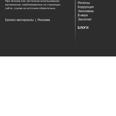
При полном или частичном использовании
Регионы
материалов, опубликованных на страницах
Коррупция
сайта, ссылка на источник обязательна.
Экономика
В мире
Экология
Бизнес-материалы
|
Реклама
БЛОГИ