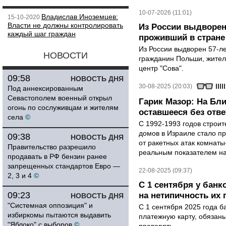
10-07-2026 (11:01)
Владислав Иноземцев:
15-10-2020
Власти не должны контролировать
Из России выдворен
каждый шаг граждан
проживший в стране 
Из России выдворен 57-л
НОВОСТИ
гражданин Польши, жител
центр "Сова".
09:58
НОВОСТЬ ДНЯ
30-08-2025 (20:03)
Под аннексированным
Севастополем военный открыл
Гарик Мазор: На Бл
огонь по сослуживцам и жителям
оставшееся без отве
села
©
С 1992-1993 годов строит
домов в Израиле стало 
09:38
НОВОСТЬ ДНЯ
от ракетных атак комнаты
Правительство разрешило
реальным показателем на
продавать в РФ бензин ранее
запрещенных стандартов Евро —
22-08-2025 (09:37)
2, 3 и 4
©
С 1 сентября у банк
09:23
на нетипичность их
НОВОСТЬ ДНЯ
"Системная оппозиция" и
С 1 сентября 2025 года б
избиркомы пытаются выдавить
платежную карту, обязан
"Яблоко" с выборов
©