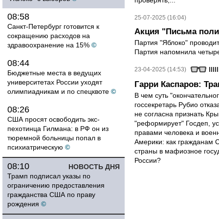
проверять,...
08:58
25-07-2025 (16:04)
Санкт-Петербург готовится к
Акция "Письма пол
сокращению расходов на
Партия "Яблоко" проводи
здравоохранение на 15%
©
Партия напомнила четырех
08:44
23-04-2025 (14:53)
Бюджетные места в ведущих
университетах России уходят
Гарри Каспаров: Тр
олимпиадникам и по спецквоте
©
В чем суть "окончательно
госсекретарь Рубио отказ
08:26
не согласна признать Кр
США просят освободить экс-
"реформирует" Госдеп, у
пехотинца Гилмана: в РФ он из
правами человека и вое
тюремной больницы попал в
Америки: как гражданам 
психиатрическую
©
страны в мафиозное госу
России?
08:10
НОВОСТЬ ДНЯ
Трамп подписал указы по
ограничению предоставления
гражданства США по праву
рождения
©