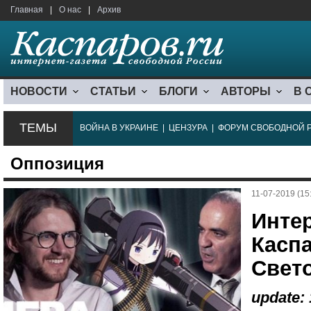
Главная
|
О нас
|
Архив
НОВОСТИ
СТАТЬИ
БЛОГИ
АВТОРЫ
В 
ТЕМЫ
ВОЙНА В УКРАИНЕ
|
ЦЕНЗУРА
|
ФОРУМ СВОБОДНОЙ 
Оппозиция
11-07-2019 (15
Инте
Касп
Свет
update: 