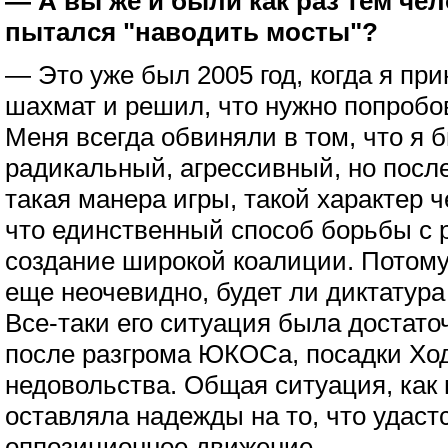
— А вы же и были как раз тем че
пытался "наводить мосты"?
— Это уже был 2005 год, когда я пр
шахмат и решил, что нужно попробов
Меня всегда обвиняли в том, что я
радикальный, агрессивный, но посл
такая манера игры, такой характер ч
что единственный способ борьбы с
создание широкой коалиции. Потому
еще неочевидно, будет ли диктатур
Все-таки его ситуация была достато
после разгрома ЮКОСа, посадки Ход
недовольства. Общая ситуация, как 
оставляла надежды на то, что удаст
оппозиционное движение.