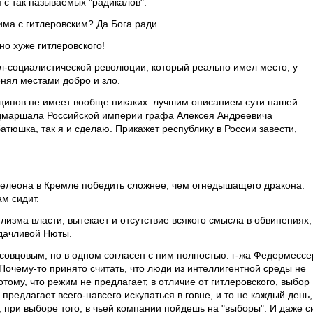
 с так называемых "радикалов".
ма с гитлеровским? Да Бога ради...
о хуже гитлеровского!
л-социалистической революции, который реально имел место, у
нял местами добро и зло.
ципов не имеет вообще никаких: лучшим описанием сути нашей
ьдмаршала Российской империи графа Алексея Андреевича
атюшка, так я и сделаю. Прикажет республику в России завести,
мелеона в Кремле победить сложнее, чем огнедышащего дракона.
ам сидит.
лизма власти, вытекает и отсутствие всякого смысла в обвинениях,
дачливой Нюты.
совцовым, но в одном согласен с ним полностью: г-жа Федермессе
 Почему-то принято считать, что люди из интеллигентной среды не
тому, что режим не предлагает, в отличие от гитлеровского, выбор
редлагает всего-навсего искупаться в говне, и то не каждый день,
 при выборе того, в чьей компании пойдешь на "выборы". И даже с