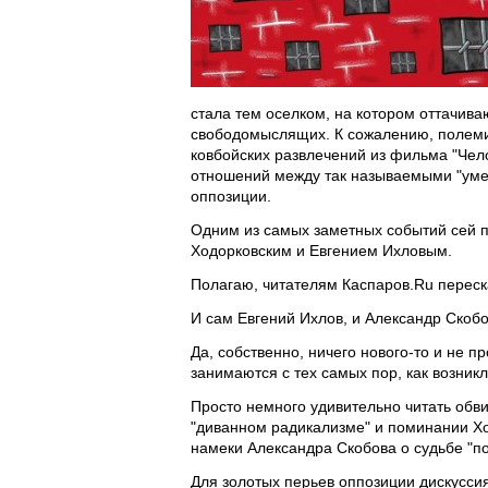
стала тем оселком, на котором оттачива
свободомыслящих. К сожалению, полемик
ковбойских развлечений из фильма "Чел
отношений между так называемыми "уме
оппозиции.
Одним из самых заметных событий сей 
Ходорковским и Евгением Ихловым.
Полагаю, читателям Каспаров.Ru переск
И сам Евгений Ихлов, и Александр Скобо
Да, собственно, ничего нового-то и не п
занимаются с тех самых пор, как возник
Просто немного удивительно читать обв
"диванном радикализме" и поминании Хо
намеки Александра Скобова о судьбе "п
Для золотых перьев оппозиции дискуссия 