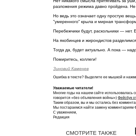
Нет никакого смысла притягивать за уши
разложения режима давно пройдена. Не б
Но ведь это означает одну простую вещь
"умеренного" крыла и мирная трансфор
Перебежчики будут, раскольники — нет. 
На якобинцев и жирондистов разделимся
Тогда да, будет актуально. А пока — надо
Помиритесь, коллеги!
Зиновий Каменев
Ошибка в тексте? Выделите ее мышкой и наж
Уважаемые читатели!
Многие годы на нашем сайте использовалась с
говорится «без объявления войны»)
Фейсбук о
Таким образом, вы и мы остались без коммента
Мы постараемся найти замену комментариям Фе
С уважением,
Редакция
СМОТРИТЕ ТАКЖЕ