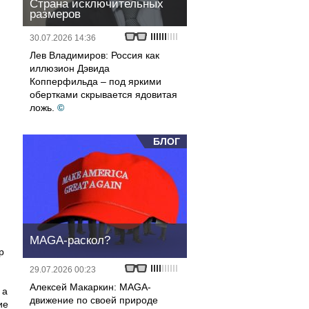
Страна исключительных
размеров
30.07.2026 14:36
Лев Владимиров: Россия как
иллюзион Дэвида
Копперфильда – под яркими
обертками скрывается ядовитая
ложь.
©
БЛОГ
MAGA-раскол?
р
29.07.2026 00:23
Алексей Макаркин: MAGA-
 а
движение по своей природе
ие