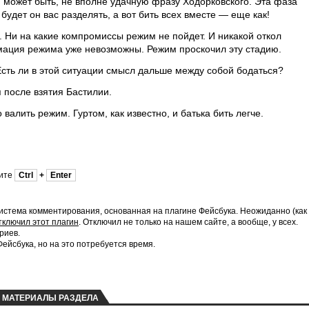
, может быть, не вполне удачную фразу Ходорковского. Эта фаза
удет он вас разделять, а вот бить всех вместе — еще как!
. Ни на какие компромиссы режим не пойдет. И никакой откол
мация режима уже невозможны. Режим проскочил эту стадию.
Есть ли в этой ситуации смысл дальше между собой бодаться?
 после взятия Бастилии.
 валить режим. Гуртом, как известно, и батька бить легче.
мите
Ctrl
+
Enter
истема комментирования, основанная на плагине Фейсбука. Неожиданно (как
тключил этот плагин
. Отключил не только на нашем сайте, а вообще, у всех.
риев.
йсбука, но на это потребуется время.
МАТЕРИАЛЫ РАЗДЕЛА