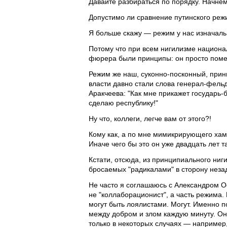
Давайте разбираться по порядку. Начнем
Допустимо ли сравнение путинского режи
Я больше скажу — режим у нас изначальн
Потому что при всем нигилизме национа
фюрера были принципы: он просто поме
Режим же наш, суконно-посконный, прин
власти давно стали слова генерал-фел
Аракчеева: "Как мне прикажет государь-б
сделаю республику!"
Ну что, коллеги, легче вам от этого?!
Кому как, а по мне мимикрирующего ха
Иначе чего бы это он уже двадцать лет т
Кстати, отсюда, из принципиального ниги
бросаемых "радикалами" в сторону неза
Не часто я соглашаюсь с Александром О
не "коллаборационист", а часть режима.
могут быть лоялистами. Могут. Именно по
между добром и злом каждую минуту. Он п
только в некоторых случаях — например,