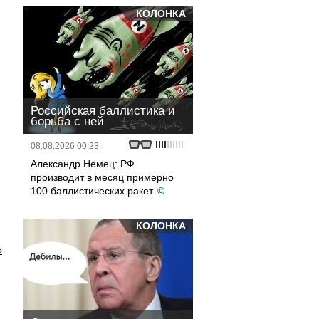
КОЛОНКА
Российская баллистика и
борьба с ней
08.08.2026 00:23
Александр Немец: РФ
производит в месяц примерно
100 баллистических ракет.
©
КОЛОНКА
о