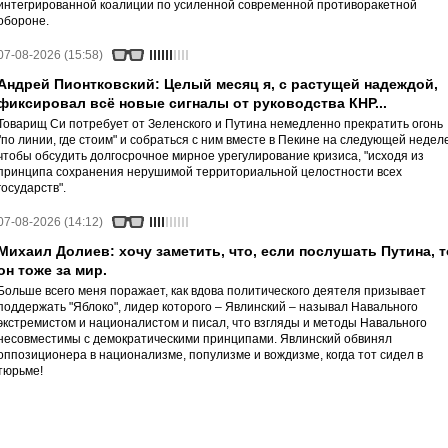
интегрированной коалиции по усиленной современной противоракетной
обороне.
07-08-2026 (15:58)
Андрей Пионтковский: Целый месяц я, с растущей надеждой,
фиксировал всё новые сигналы от руководства КНР...
Товарищ Си потребует от Зеленского и Путина немедленно прекратить огонь
"по линии, где стоим" и собраться с ним вместе в Пекине на следующей неделе
чтобы обсудить долгосрочное мирное урегулирование кризиса, "исходя из
принципа сохранения нерушимой территориальной целостности всех
государств".
07-08-2026 (14:12)
Михаил Долиев: хочу заметить, что, если послушать Путина, т
он тоже за мир.
Больше всего меня поражает, как вдова политического деятеля призывает
поддержать "Яблоко", лидер которого – Явлинский – называл Навального
экстремистом и националистом и писал, что взгляды и методы Навального
несовместимы с демократическими принципами. Явлинский обвинял
оппозиционера в национализме, популизме и вождизме, когда тот сидел в
тюрьме!