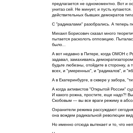
предлагается не одномоментно. Вот и о
унитаз сей. Не минует, и пусть купаютс
действительных бывших демократов тип
С "радикалами" разобрались. А теперь 
Михаил Борисович сказал много теоретич
пытается расколоть оппозицию. Пыталась,
было...
А вот недавно в Питере, когда ОМОН с Р
задавал, замахиваясь демократизатором,
будьте любезны, отойдите в сторонку, а
всех, и "умеренных", и "радикалов", и "я
А в Екатеринбурге, в сквере у забора, "т
А когда активистов "Открытой России" с
И какого рожна, простите, еще надо?! Вы
Скобовым — вы все враги режиму в абсо
Охранители режима рассуждают сегодня 
она вождем радикальной революции виде
Но именно отсюда вытекает и то, что н