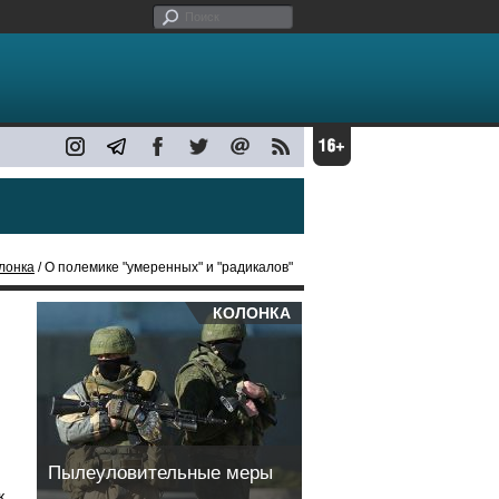
лонка
/ О полемике "умеренных" и "радикалов"
КОЛОНКА
Пылеуловительные меры
к