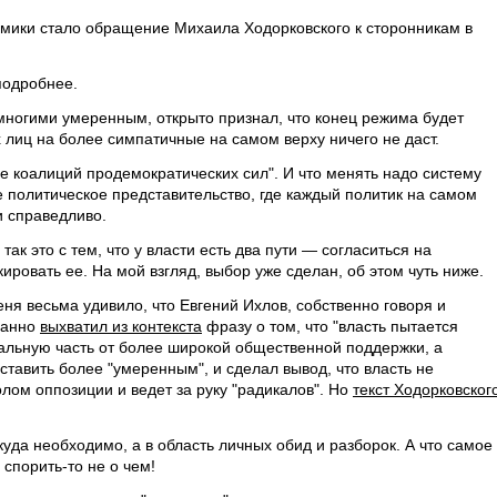
ки стало обращение Михаила Ходорковского к сторонникам в
подробнее.
многими умеренным, открыто признал, что конец режима будет
иц на более симпатичные на самом верху ничего не даст.
е коалиций продемократических сил". И что менять надо систему
 политическое представительство, где каждый политик на самом
и справедливо.
 так это с тем, что у власти есть два пути — согласиться на
овать ее. На мой взгляд, выбор уже сделан, об этом чуть ниже.
еня весьма удивило, что Евгений Ихлов, собственно говоря и
данно
выхватил из контекста
фразу о том, что "власть пытается
кальную часть от более широкой общественной поддержки, а
тавить более "умеренным", и сделал вывод, что власть не
м оппозиции и ведет за руку "радикалов". Но
текст Ходорковског
куда необходимо, а в область личных обид и разборок. А что самое
 спорить-то не о чем!