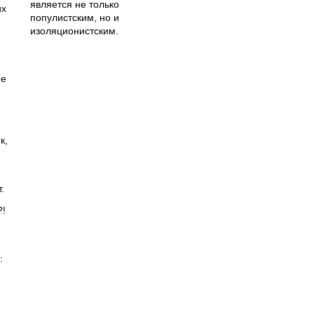
является не только
их
популистским, но и
изоляционистским.
не
к,
.
?!
: