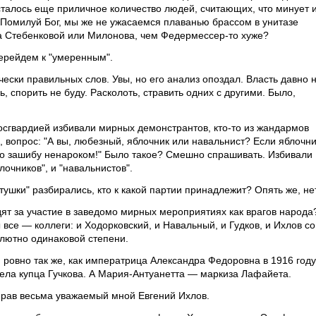
сталось еще приличное количество людей, считающих, что минует 
я. Помилуй Бог, мы же не ужасаемся плаванью брассом в унитазе
а Стебенковой или Милонова, чем Федермессер-то хуже?
перейдем к "умеренным".
ески правильных слов. Увы, но его анализ опоздал. Власть давно 
 спорить не буду. Расколоть, стравить одних с другими. Было,
осгвардией избивали мирных демонстрантов, кто-то из жандармов
 вопрос: "А вы, любезный, яблочник или навальнист? Если яблочни
 то зашибу ненароком!" Было такое? Смешно спрашивать. Избивали
блочников", и "навальнистов".
итушки" разбирались, кто к какой партии принадлежит? Опять же, нет
удят за участие в заведомо мирных мероприятиях как врагов народа
 все — коллеги: и Ходорковский, и Навальный, и Гудков, и Ихлов со
лютно одинаковой степени.
ровно так же, как императрица Александра Федоровна в 1916 году
ла купца Гучкова. А Мария-Антуанетта — маркиза Лафайета.
еправ весьма уважаемый мной Евгений Ихлов.