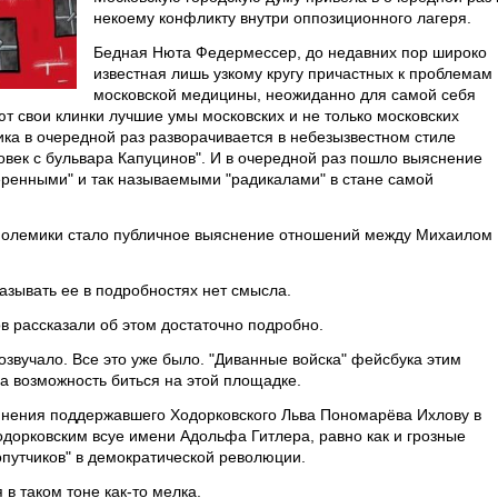
некоему конфликту внутри оппозиционного лагеря.
Бедная Нюта Федермессер, до недавних пор широко
известная лишь узкому кругу причастных к проблемам
московской медицины, неожиданно для самой себя
ют свои клинки лучшие умы московских и не только московских
а в очередной раз разворачивается в небезызвестном стиле
овек с бульвара Капуцинов". И в очередной раз пошло выяснение
ренными" и так называемыми "радикалами" в стане самой
полемики стало публичное выяснение отношений между Михаилом
азывать ее в подробностях нет смысла.
в рассказали об этом достаточно подробно.
розвучало. Все это уже было. "Диванные войска" фейсбука этим
ла возможность биться на этой площадке.
инения поддержавшего Ходорковского Льва Пономарёва Ихлову в
дорковским всуе имени Адольфа Гитлера, равно как и грозные
опутчиков" в демократической революции.
в таком тоне как-то мелка.