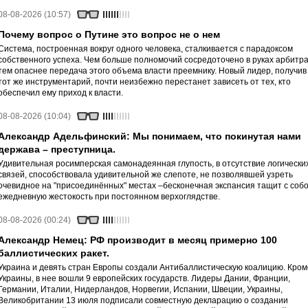
08-08-2026 (10:57)
Почему вопрос о Путине это вопрос не о нем
Система, построенная вокруг одного человека, сталкивается с парадоксом
собственного успеха. Чем больше полномочий сосредоточено в руках арбитра
тем опаснее передача этого объема власти преемнику. Новый лидер, получив
тот же инструментарий, почти неизбежно перестанет зависеть от тех, кто
обеспечил ему приход к власти.
08-08-2026 (10:04)
Александр Адельфинский: Мы понимаем, что покинутая нами
держава – преступница.
Удивительная росимперская самонадеянная глупость, в отсутствие логически
связей, способствовала удивительной же слепоте, не позволявшей узреть
очевидное на "присоединённых" местах –бесконечная экспансия тащит с соб
ежедневную жестокость при постоянном верхоглядстве.
08-08-2026 (00:24)
Александр Немец: РФ производит в месяц примерно 100
баллистических ракет.
Украина и девять стран Европы создали Антибаллистическую коалицию. Кром
Украины, в нее вошли 9 европейских государств. Лидеры Дании, Франции,
Германии, Италии, Нидерландов, Норвегии, Испании, Швеции, Украины,
Великобритании 13 июля подписали совместную декларацию о создании