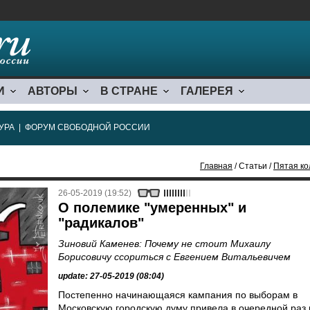
И
АВТОРЫ
В СТРАНЕ
ГАЛЕРЕЯ
УРА
|
ФОРУМ СВОБОДНОЙ РОССИИ
Главная
/ Статьи /
Пятая ко
26-05-2019 (19:52)
О полемике "умеренных" и
"радикалов"
Зиновий Каменев: Почему не стоит Михаилу
Борисовичу ссориться с Евгением Витальевичем
update: 27-05-2019 (08:04)
Постепенно начинающаяся кампания по выборам в
Московскую городскую думу привела в очередной раз 