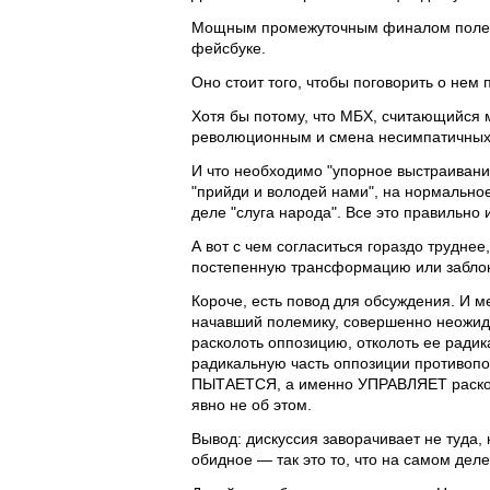
Мощным промежуточным финалом полеми
фейсбуке.
Оно стоит того, чтобы поговорить о нем 
Хотя бы потому, что МБХ, считающийся 
революционным и смена несимпатичных л
И что необходимо "упорное выстраивани
"прийди и володей нами", на нормальное
деле "слуга народа". Все это правильно 
А вот с чем согласиться гораздо труднее,
постепенную трансформацию или заблокир
Короче, есть повод для обсуждения. И м
начавший полемику, совершенно неожи
расколоть оппозицию, отколоть ее ради
радикальную часть оппозиции противопос
ПЫТАЕТСЯ, а именно УПРАВЛЯЕТ расколо
явно не об этом.
Вывод: дискуссия заворачивает не туда, 
обидное — так это то, что на самом деле