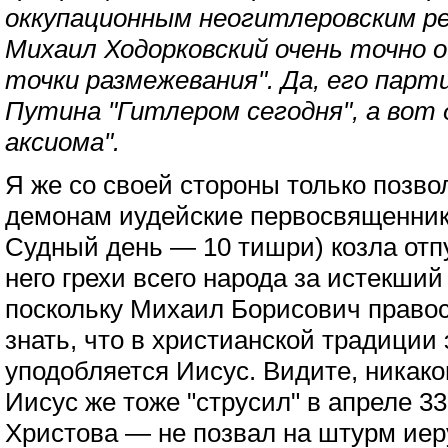
оккупационным неогитлеровским р
Михаил Ходорковский очень точно 
точки размежевания". Да, его парт
Путина "Гитлером сегодня", а вот
аксиома".
Я же со своей стороны только позво
демонам иудейские первосвященник
Судный день — 10 тишри) козла отп
него грехи всего народа за истекший 
поскольку Михаил Борисович право
знать, что в христианской традиции 
уподобляется Иисус. Видите, никако
Иисус же тоже "струсил" в апреле 33
Христова — не позвал на штурм ие