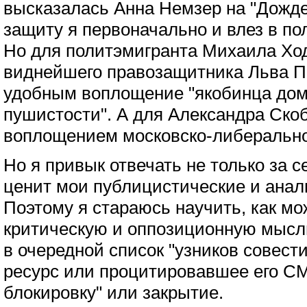
высказалась Анна Немзер на "Дожде"
защиту я первоначально и влез в по
Но для политэмигранта Михаила Ход
виднейшего правозащитника Льва П
удобным воплощение "якобинца дом
пушистости". А для Александра Ск
воплощением московско-либерально
Но я привык отвечать не только за себ
ценит мои публицистические и анал
Поэтому я стараюсь научить, как м
критическую и оппозиционную мысль
в очередной список "узников совести
ресурс или процитировавшее его С
блокировку" или закрытие.