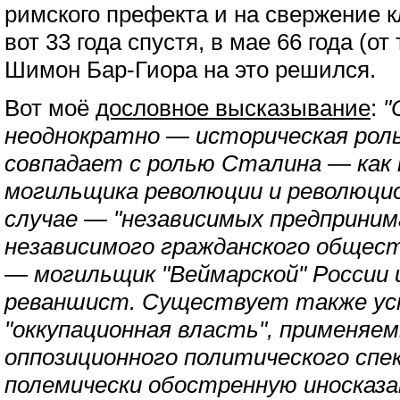
римского префекта и на свержение к
вот 33 года спустя, в мае 66 года (от
Шимон Бар-Гиора на это решился.
Вот моё
дословное высказывание
:
"
неоднократно — историческая рол
совпадает с ролью Сталина — как 
могильщика революции и революцио
случае — "независимых предприним
независимого гражданского общест
— могильщик "Веймарской" России 
реваншист. Существует также ус
"оккупационная власть", применяе
оппозиционного политического спе
полемически обостренную иносказ