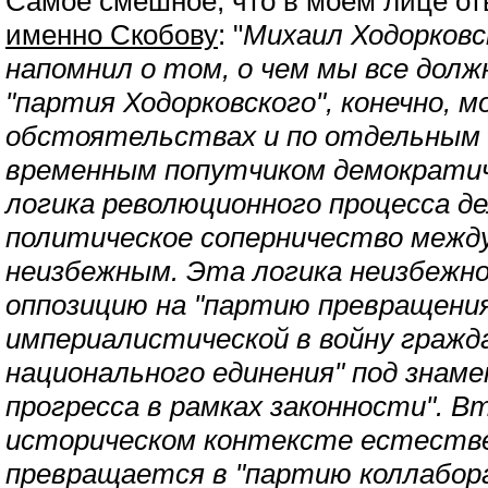
Самое смешное, что в моём лице от
именно Скобову
: "
Михаил Ходорковс
напомнил о том, о чем мы все дол
"партия Ходорковского", конечно, 
обстоятельствах и по отдельным
временным попутчиком демократиче
логика революционного процесса д
политическое соперничество межд
неизбежным. Эта логика неизбежн
оппозицию на "партию превращени
империалистической в войну гражд
национального единения" под знаме
прогресса в рамках законности". 
историческом контексте естеств
превращается в "партию коллабора