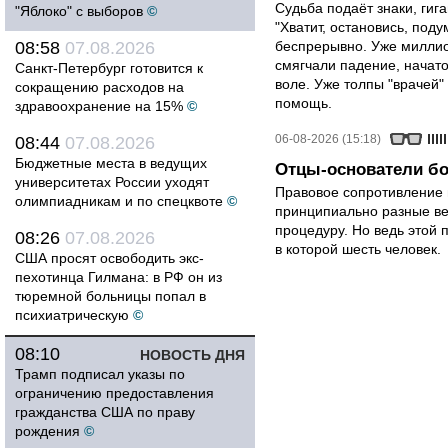
Судьба подаёт знаки, гига
"Яблоко" с выборов
©
"Хватит, остановись, поду
08:58
07.08.2026
беспрерывно. Уже миллио
смягчали падение, начато
Санкт-Петербург готовится к
воле. Уже толпы "врачей
сокращению расходов на
помощь.
здравоохранение на 15%
©
06-08-2026 (15:18)
08:44
07.08.2026
Бюджетные места в ведущих
Отцы-основатели бо
университетах России уходят
Правовое сопротивление 
олимпиадникам и по спецквоте
©
принципиально разные ве
процедуру. Но ведь этой 
08:26
07.08.2026
в которой шесть человек.
США просят освободить экс-
пехотинца Гилмана: в РФ он из
тюремной больницы попал в
психиатрическую
©
08:10
НОВОСТЬ ДНЯ
Трамп подписал указы по
ограничению предоставления
гражданства США по праву
рождения
©