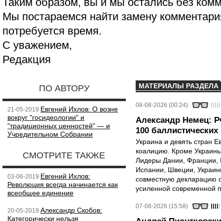
Таким образом, вы и мы остались без ком
Мы постараемся найти замену комментария
потребуется время.
С уважением,
Редакция
МАТЕРИАЛЫ РАЗДЕЛА
ПО АВТОРУ
08-08-2026 (00:24)
Евгений Ихлов: О возне
21-05-2019
вокруг "госидеологии" и
Александр Немец: Р
"традиционных ценностей" — и
100 баллистических 
Учредительном Собрании
Украина и девять стран 
коалицию. Кроме Украины,
СМОТРИТЕ ТАКЖЕ
Лидеры Дании, Франции, 
Испании, Швеции, Украин
Евгений Ихлов:
03-06-2019
совместную декларацию о
Революция всегда начинается как
усиленной современной п
всеобщее единение
07-08-2026 (15:58)
Александр Скобов:
20-05-2019
Категорически нельзя