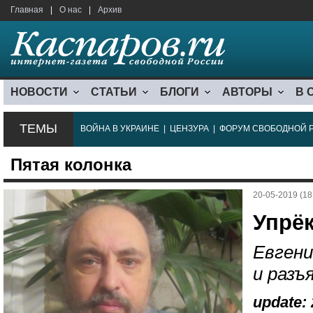
Главная
|
О нас
|
Архив
НОВОСТИ
СТАТЬИ
БЛОГИ
АВТОРЫ
В 
ТЕМЫ
ВОЙНА В УКРАИНЕ
|
ЦЕНЗУРА
|
ФОРУМ СВОБОДНОЙ 
Пятая колонка
20-05-2019 (18
Упрё
Евгени
и разъ
update: 