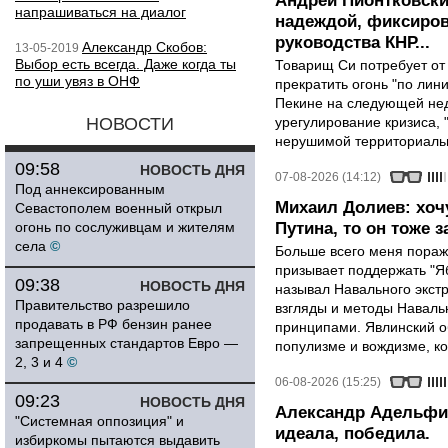
Андрей Пионтковски
напрашиваться на диалог
надеждой, фиксиров
руководства КНР...
Александр Скобов:
13-05-2019
Выбор есть всегда. Даже когда ты
Товарищ Си потребует от
по уши увяз в ОНФ
прекратить огонь "по лини
Пекине на следующей нед
НОВОСТИ
урегулирование кризиса, 
нерушимой территориальн
09:58
НОВОСТЬ ДНЯ
07-08-2026 (14:12)
Под аннексированным
Михаил Долиев: хочу
Севастополем военный открыл
огонь по сослуживцам и жителям
Путина, то он тоже з
села
©
Больше всего меня поража
призывает поддержать "Яб
09:38
НОВОСТЬ ДНЯ
называл Навального экст
Правительство разрешило
взгляды и методы Наваль
продавать в РФ бензин ранее
принципами. Явлинский о
запрещенных стандартов Евро —
популизме и вождизме, ко
2, 3 и 4
©
06-08-2026 (15:25)
09:23
НОВОСТЬ ДНЯ
Александр Адельфин
"Системная оппозиция" и
идеала, победила.
избиркомы пытаются выдавить