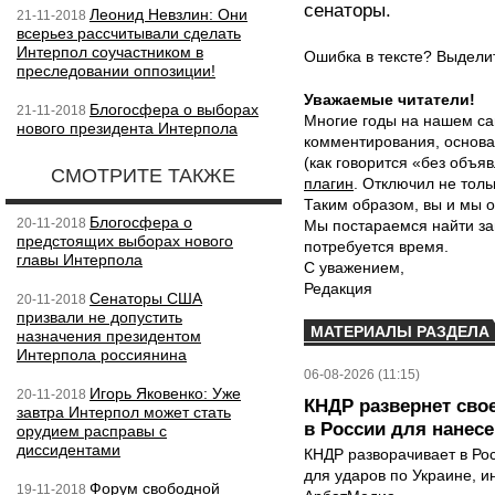
сенаторы.
Леонид Невзлин: Они
21-11-2018
всерьез рассчитывали сделать
Интерпол соучастником в
Ошибка в тексте? Выдел
преследовании оппозиции!
Уважаемые читатели!
Блогосфера о выборах
21-11-2018
Многие годы на нашем са
нового президента Интерпола
комментирования, основа
(как говорится «без объ
СМОТРИТЕ ТАКЖЕ
плагин
. Отключил не толь
Таким образом, вы и мы о
Блогосфера о
20-11-2018
Мы постараемся найти за
предстоящих выборах нового
потребуется время.
главы Интерпола
С уважением,
Редакция
Сенаторы США
20-11-2018
призвали не допустить
МАТЕРИАЛЫ РАЗДЕЛА
назначения президентом
Интерпола россиянина
06-08-2026 (11:15)
Игорь Яковенко: Уже
20-11-2018
КНДР развернет сво
завтра Интерпол может стать
в России для нанесе
орудием расправы с
диссидентами
КНДР разворачивает в Ро
для ударов по Украине, 
Форум свободной
19-11-2018