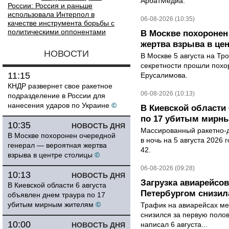
АрбатМедиа.
России: Россия и раньше
использовала Интерпол в
06-08-2026 (10:35)
качестве инструмента борьбы с
политическими оппонентами
В Москве похоронен
жертва взрыва в це
НОВОСТИ
В Москве 5 августа на Тр
секретности прошли похо
11:15
Ерусалимова.
КНДР развернет свое ракетное
06-08-2026 (10:13)
подразделение в России для
нанесения ударов по Украине
©
В Киевской области 
по 17 убитым мирн
10:35
НОВОСТЬ ДНЯ
Массированный ракетно-д
В Москве похоронен очередной
в ночь на 5 августа 2026 
генерал — вероятная жертва
42.
взрыва в центре столицы
©
06-08-2026 (09:28)
10:13
НОВОСТЬ ДНЯ
Загрузка авиарейсо
В Киевской области 6 августа
Петербургом снизила
объявлен днем траура по 17
убитым мирным жителям
©
Трафик на авиарейсах ме
снизился за первую полов
10:00
написал 6 августа...
НОВОСТЬ ДНЯ