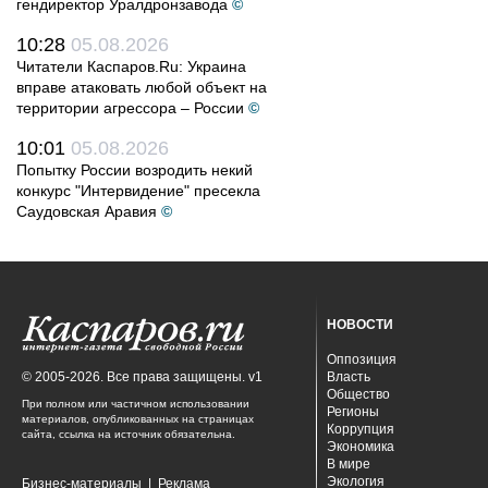
гендиректор Уралдронзавода
©
10:28
05.08.2026
Читатели Каспаров.Ru: Украина
вправе атаковать любой объект на
территории агрессора – России
©
10:01
05.08.2026
Попытку России возродить некий
конкурс "Интервидение" пресекла
Саудовская Аравия
©
НОВОСТИ
Оппозиция
© 2005-2026. Все права защищены. v1
Власть
Общество
При полном или частичном использовании
Регионы
материалов, опубликованных на страницах
Коррупция
сайта, ссылка на источник обязательна.
Экономика
В мире
Экология
Бизнес-материалы
|
Реклама