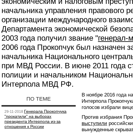
экономическим и налоговым престу
начальника управления правового р
организации международного взаим
Департамента экономической безопа
2003 года получил звание "
генерал-
2006 года Прокопчук был назначен 
начальника Национального централ
при МВД России. В июне 2011 года 
полиции и начальником Национальн
Интерпола МВД РФ.
В ноябре 2016 года н
ПО ТЕМЕ
Интерпола Прокопчу
голосов избрали виц
Генерала Прокопчука
29-11-2018
"прокатили" на выборах
Против избрания Про
президента Интерпола из-за
выступили
российски
отношения к России
вынужденные скрыват