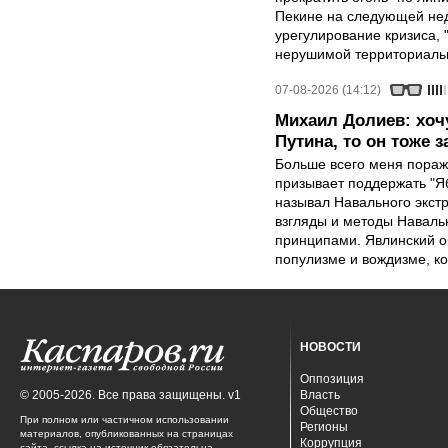
Пекине на следующей нед
урегулирование кризиса, 
нерушимой территориальн
07-08-2026 (14:12)
Михаил Долиев: хочу
Путина, то он тоже з
Больше всего меня поража
призывает поддержать "Яб
называл Навального экст
взгляды и методы Наваль
принципами. Явлинский о
популизме и вождизме, ко
НОВОСТИ
Оппозиция
© 2005-2026. Все права защищены. v1
Власть
Общество
При полном или частичном использовании
Регионы
материалов, опубликованных на страницах
Коррупция
сайта, ссылка на источник обязательна.