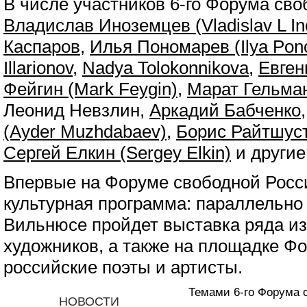
В числе участников 6-го Форума сво
Владислав Иноземцев (Vladislav L I
Каспаров
,
Илья Пономарев (Ilya Pon
Illarionov
,
Nadya Tolokonnikova
,
Евген
Фейгин (Mark Feygin)
,
Марат Гельман
Леонид Невзлин,
Аркадий Бабченко
(Ayder Muzhdabaev)
,
Борис Райтшус
Сергей Елкин (Sergey Elkin)
и другие
Впервые на Форуме свободной Росс
культурная программа: параллельно
Вильнюсе пройдет выставка ряда и
художников, а также на площадке Ф
российские поэты и артисты.
Темами 6-го Форума 
НОВОСТИ