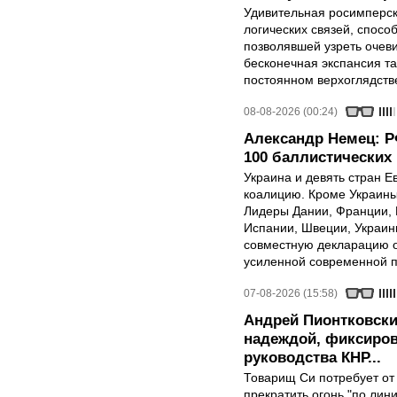
Удивительная росимперск
логических связей, спосо
позволявшей узреть очев
бесконечная экспансия т
постоянном верхоглядств
08-08-2026 (00:24)
Александр Немец: Р
100 баллистических 
Украина и девять стран 
коалицию. Кроме Украины,
Лидеры Дании, Франции, 
Испании, Швеции, Украин
совместную декларацию о
усиленной современной п
07-08-2026 (15:58)
Андрей Пионтковски
надеждой, фиксиров
руководства КНР...
Товарищ Си потребует от
прекратить огонь "по лини