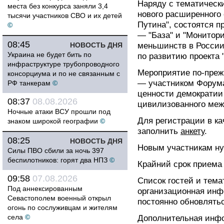
Наряду с тематическ
места без конкурса заняли 3,4
нового расширенного
тысячи участников СВО и их детей
Путина", состоятся 
©
— "База" и "Монитор
08:45
НОВОСТЬ ДНЯ
меньшинств в России"
Украина не будет бить по
по развитию проекта 
инфраструктуре трубопроводного
Мероприятие по-преж
консорциума и по не связанным с
— участником Форума
РФ танкерам
©
ценности демократии
08:37
08.08.2026
цивилизованного меж
Ночные атаки ВСУ прошли под
Для регистрации в к
знаком широкой географии
©
заполнить
анкету
.
08:25
НОВОСТЬ ДНЯ
Новым участникам ну
Силы ПВО сбили за ночь 397
беспилотников: горят два НПЗ
©
Крайний срок приема 
09:58
07.08.2026
Список гостей и тема
Под аннексированным
организационная инф
Севастополем военный открыл
постоянно обновлятьс
огонь по сослуживцам и жителям
села
©
Дополнительная инфо