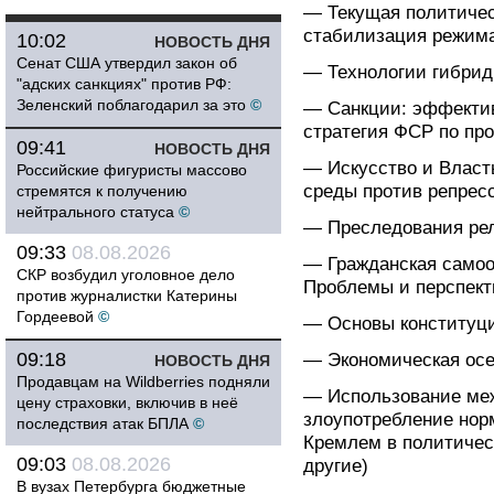
— Текущая политичес
стабилизация режима
10:02
НОВОСТЬ ДНЯ
Сенат США утвердил закон об
— Технологии гибрид
"адских санкциях" против РФ:
Зеленский поблагодарил за это
©
— Санкции: эффектив
стратегия ФСР по пр
09:41
НОВОСТЬ ДНЯ
— Искусство и Власт
Российские фигуристы массово
среды против репрес
стремятся к получению
нейтрального статуса
©
— Преследования рел
09:33
08.08.2026
— Гражданская самоо
СКР возбудил уголовное дело
Проблемы и перспект
против журналистки Катерины
Гордеевой
©
— Основы конституци
09:18
— Экономическая осе
НОВОСТЬ ДНЯ
Продавцам на Wildberries подняли
— Использование меж
цену страховки, включив в неё
злоупотребление нор
последствия атак БПЛА
©
Кремлем в политичес
09:03
08.08.2026
другие)
В вузах Петербурга бюджетные