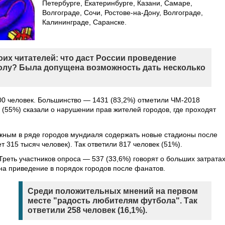
Петербурге, Екатеринбурге, Казани, Самаре,
Волгограде, Сочи, Ростове-на-Дону, Волгограде,
Калининграде, Саранске.
оих читателей: что даст России проведение
олу? Была допущена возможность дать несколько
00 человек. Большинство — 1431 (83,2%) отметили ЧМ-2018
(55%) сказали о нарушении прав жителей городов, где проходят
жным в ряде городов мундиаля содержать новые стадионы после
т 315 тысяч человек). Так ответили 817 человек (51%).
Треть участников опроса — 537 (33,6%) говорят о больших затрата
на приведение в порядок городов после фанатов.
Среди положительных мнений на первом
месте "радость любителям футбола". Так
ответили 258 человек (16,1%).