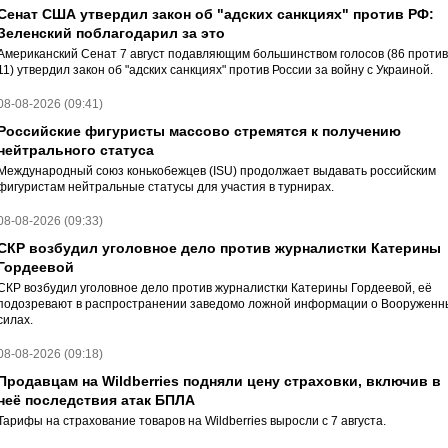
Сенат США утвердил закон об "адских санкциях" против РФ:
Зеленский поблагодарил за это
Американский Сенат 7 август подавляющим большинством голосов (86 против
11) утвердил закон об "адских санкциях" против России за войну с Украиной.
08-08-2026 (09:41)
Российские фигуристы массово стремятся к получению
нейтрального статуса
Международный союз конькобежцев (ISU) продолжает выдавать российским
фигуристам нейтральные статусы для участия в турнирах.
08-08-2026 (09:33)
СКР возбудил уголовное дело против журналистки Катерины
Гордеевой
СКР возбудил уголовное дело против журналистки Катерины Гордеевой, её
подозревают в распространении заведомо ложной информации о Вооруженн
силах.
08-08-2026 (09:18)
Продавцам на Wildberries подняли цену страховки, включив в
неё последствия атак БПЛА
Тарифы на страхование товаров на Wildberries выросли с 7 августа.