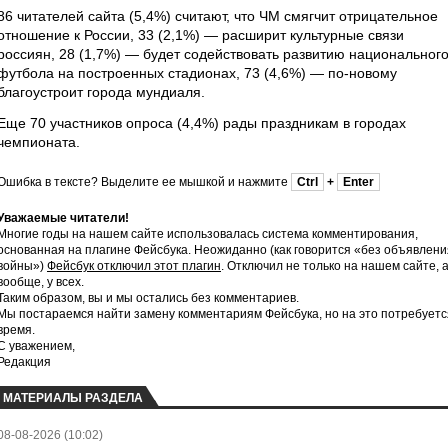
86 читателей сайта (5,4%) считают, что ЧМ смягчит отрицательное
отношение к России, 33 (2,1%) — расширит культурные связи
россиян, 28 (1,7%) — будет содействовать развитию национальног
футбола на построенных стадионах, 73 (4,6%) — по-новому
благоустроит города мундиаля.
Еще 70 участников опроса (4,4%) рады праздникам в городах
чемпионата.
Ошибка в тексте? Выделите ее мышкой и нажмите
Ctrl
+
Enter
Уважаемые читатели!
Многие годы на нашем сайте использовалась система комментирования,
основанная на плагине Фейсбука. Неожиданно (как говорится «без объявлени
войны»)
Фейсбук отключил этот плагин
. Отключил не только на нашем сайте, 
вообще, у всех.
Таким образом, вы и мы остались без комментариев.
Мы постараемся найти замену комментариям Фейсбука, но на это потребуетс
время.
С уважением,
Редакция
МАТЕРИАЛЫ РАЗДЕЛА
08-08-2026 (10:02)