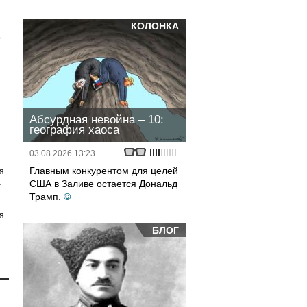
КОЛОНКА
о
Абсурдная невойна – 10:
география хаоса
03.08.2026 13:23
Главным конкурентом для целей
я
а
США в Заливе остается Дональд
Трамп.
©
я
БЛОГ