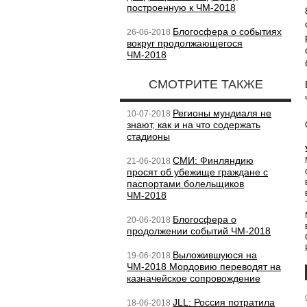
построенную к ЧМ-2018
Блогосфера о событиях
26-06-2018
вокруг продолжающегося
ЧМ-2018
СМОТРИТЕ ТАКЖЕ
Регионы мундиаля не
10-07-2018
знают, как и на что содержать
стадионы
СМИ: Финляндию
21-06-2018
просят об убежище граждане с
паспортами болельщиков
ЧМ-2018
Блогосфера о
20-06-2018
продолжении событий ЧМ-2018
Выложившуюся на
19-06-2018
ЧМ-2018 Мордовию переводят на
казначейское сопровождение
JLL: Россия потратила
18-06-2018