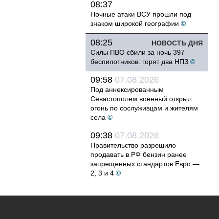
08:37
Ночные атаки ВСУ прошли под
знаком широкой географии
©
08:25
НОВОСТЬ ДНЯ
Силы ПВО сбили за ночь 397
беспилотников: горят два НПЗ
©
09:58
07.08.2026
Под аннексированным
Севастополем военный открыл
огонь по сослуживцам и жителям
села
©
09:38
07.08.2026
Правительство разрешило
продавать в РФ бензин ранее
запрещенных стандартов Евро —
2, 3 и 4
©