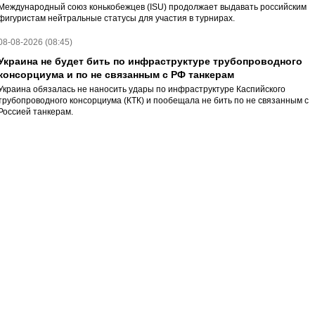
Международный союз конькобежцев (ISU) продолжает выдавать российским
фигуристам нейтральные статусы для участия в турнирах.
08-08-2026 (08:45)
Украина не будет бить по инфраструктуре трубопроводного
консорциума и по не связанным с РФ танкерам
Украина обязалась не наносить удары по инфраструктуре Каспийского
трубопроводного консорциума (КТК) и пообещала не бить по не связанным с
Россией танкерам.