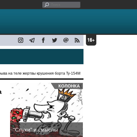
рыва на теле жертвы крушения борта Ту-154М
КОЛОНКА
а
"Слухи" и смыслы