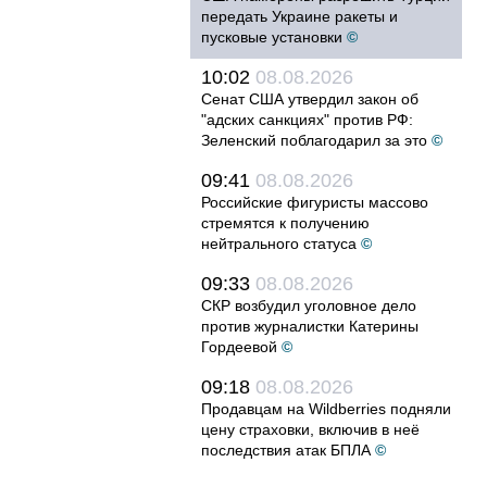
передать Украине ракеты и
пусковые установки
©
10:02
08.08.2026
Сенат США утвердил закон об
"адских санкциях" против РФ:
Зеленский поблагодарил за это
©
09:41
08.08.2026
Российские фигуристы массово
стремятся к получению
нейтрального статуса
©
09:33
08.08.2026
СКР возбудил уголовное дело
против журналистки Катерины
Гордеевой
©
09:18
08.08.2026
Продавцам на Wildberries подняли
цену страховки, включив в неё
последствия атак БПЛА
©