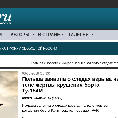
И
АВТОРЫ
В СТРАНЕ
ГАЛЕРЕЯ
УРА
|
ФОРУМ СВОБОДНОЙ РОССИИ
Главная
/ Новости /
В мире
/ Польша заявила о следах вз
06-06-2018 (13:33)
Польша заявила о следах взрыва н
теле жертвы крушения борта
Ту-154М
update: 06-06-2018 (16:13)
Польша заявила о следах взрыва на теле жертвы
крушения борта Качиньского,
передает
PAP.