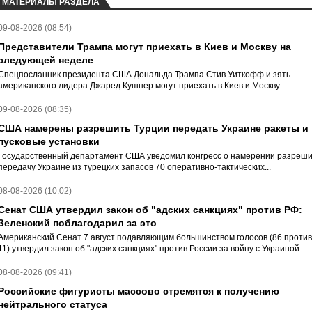
МАТЕРИАЛЫ РАЗДЕЛА
09-08-2026 (08:54)
Представители Трампа могут приехать в Киев и Москву на
следующей неделе
Спецпосланник президента США Дональда Трампа Стив Уиткофф и зять
американского лидера Джаред Кушнер могут приехать в Киев и Москву..
09-08-2026 (08:35)
США намерены разрешить Турции передать Украине ракеты и
пусковые установки
Государственный департамент США уведомил конгресс о намерении разреши
передачу Украине из турецких запасов 70 оперативно-тактических...
08-08-2026 (10:02)
Сенат США утвердил закон об "адских санкциях" против РФ:
Зеленский поблагодарил за это
Американский Сенат 7 август подавляющим большинством голосов (86 против
11) утвердил закон об "адских санкциях" против России за войну с Украиной.
08-08-2026 (09:41)
Российские фигуристы массово стремятся к получению
нейтрального статуса