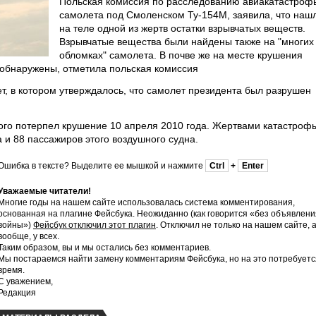
Польская комиссия по расследованию авиакатастроф
самолета под Смоленском Ту-154М, заявила, что наш
на теле одной из жертв остатки взрывчатых веществ.
Взрывчатые вещества были найдены также на "многих
обломках" самолета. В почве же на месте крушения
 обнаружены, отметила польская комиссия
т, в котором утверждалось, что самолет президента был разрушен
ого потерпел крушение 10 апреля 2010 года. Жертвами катастроф
а и 88 пассажиров этого воздушного судна.
Ошибка в тексте? Выделите ее мышкой и нажмите
Ctrl
+
Enter
Уважаемые читатели!
Многие годы на нашем сайте использовалась система комментирования,
основанная на плагине Фейсбука. Неожиданно (как говорится «без объявлени
войны»)
Фейсбук отключил этот плагин
. Отключил не только на нашем сайте, 
вообще, у всех.
Таким образом, вы и мы остались без комментариев.
Мы постараемся найти замену комментариям Фейсбука, но на это потребуетс
время.
С уважением,
Редакция