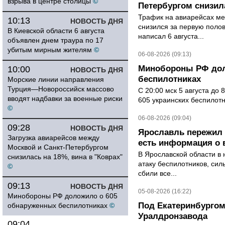
взрыва в центре столицы
©
Петербургом снизила
Трафик на авиарейсах ме
10:13
НОВОСТЬ ДНЯ
снизился за первую полов
В Киевской области 6 августа
написал 6 августа...
объявлен днем траура по 17
убитым мирным жителям
©
06-08-2026 (09:13)
Минобороны РФ дол
10:00
НОВОСТЬ ДНЯ
беспилотниках
Морские линии направления
Турция—Новороссийск массово
С 20:00 мск 5 августа до
вводят надбавки за военные риски
605 украинских беспилот
©
06-08-2026 (09:04)
09:28
НОВОСТЬ ДНЯ
Ярославль пережил 
Загрузка авиарейсов между
есть информация о 
Москвой и Санкт-Петербургом
В Ярославской области в 
снизилась на 18%, вина в "Коврах"
атаку беспилотников, си
©
сбили все...
09:13
НОВОСТЬ ДНЯ
05-08-2026 (16:22)
Минобороны РФ доложило о 605
Под Екатеринбургом
обнаруженных беспилотниках
©
Уралдронзавода
09:04