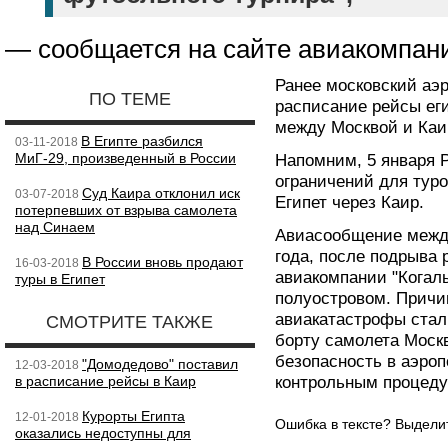
— сообщается на сайте авиакомпан
Ранее московский аэ
ПО ТЕМЕ
расписание рейсы еги
между Москвой и Каи
В Египте разбился
03-11-2018
МиГ-29, произведенный в России
Напомним, 5 января 
ограничений для туро
Суд Каира отклонил иск
03-07-2018
Египет через Каир.
потерпевших от взрыва самолета
над Синаем
Авиасообщение между
года, после подрыва 
В России вновь продают
16-03-2018
авиакомпании "Когал
туры в Египет
полуостровом. Причи
авиакатастрофы стали
СМОТРИТЕ ТАКЖЕ
борту самолета Моск
безопасность в аэроп
"Домодедово" поставил
12-03-2018
в расписание рейсы в Каир
контрольным процеду
Курорты Египта
12-01-2018
Ошибка в тексте? Выдел
оказались недоступны для