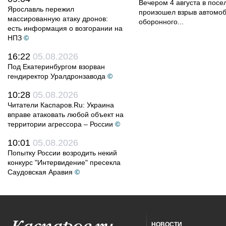
Вечером 4 августа в пос
Ярославль пережил
произошел взрыв автомоб
массированную атаку дронов:
оборонного...
есть информация о возгорании на
НПЗ
©
16:22
05.08.2026
Под Екатеринбургом взорван
гендиректор Уралдронзавода
©
10:28
05.08.2026
Читатели Каспаров.Ru: Украина
вправе атаковать любой объект на
территории агрессора – России
©
10:01
05.08.2026
Попытку России возродить некий
конкурс "Интервидение" пресекла
Саудовская Аравия
©
НОВОСТИ