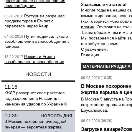
россиян после восстановления
Уважаемые читатели!
авиасообщения
Многие годы на нашем са
комментирования, основа
Ростуризм разрешил
05-01-2018
продажу туров в Египет с
(как говорится «без объ
перелетом через Каир
плагин
. Отключил не толь
Таким образом, вы и мы о
Путин подписал указ о
04-01-2018
Мы постараемся найти за
возобновлении авиасообщения с
потребуется время.
Каиром
С уважением,
Редакция
Россия и Египет
15-12-2017
возобновляют авиасообщение
МАТЕРИАЛЫ РАЗДЕЛА
НОВОСТИ
06-08-2026 (10:35)
В Москве похоронен
11:15
жертва взрыва в це
КНДР развернет свое ракетное
подразделение в России для
В Москве 5 августа на Тр
нанесения ударов по Украине
©
секретности прошли похо
Ерусалимова.
10:35
НОВОСТЬ ДНЯ
06-08-2026 (09:28)
В Москве похоронен очередной
генерал — вероятная жертва
Загрузка авиарейсо