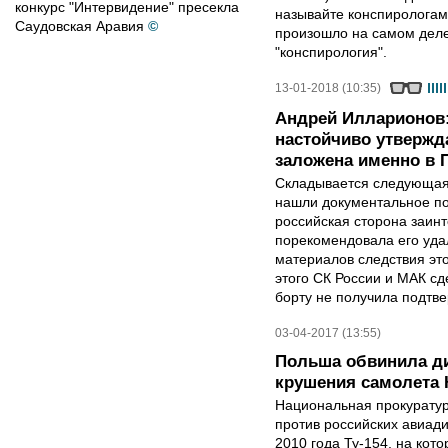
конкурс "Интервидение" пресекла
называйте конспирологами
Саудовская Аравия
©
произошло на самом деле
"конспирология".
13-01-2018 (10:35)
Андрей Илларионов:
настойчиво утвержд
заложена именно в
Складывается следующая 
нашли документальное п
российская сторона заин
порекомендовала его уда
материалов следствия это
этого СК России и МАК сд
борту не получила подтве
03-04-2017 (13:55)
Польша обвинила д
крушения самолета 
Национальная прокурату
против российских авиад
2010 года Ту-154, на кот