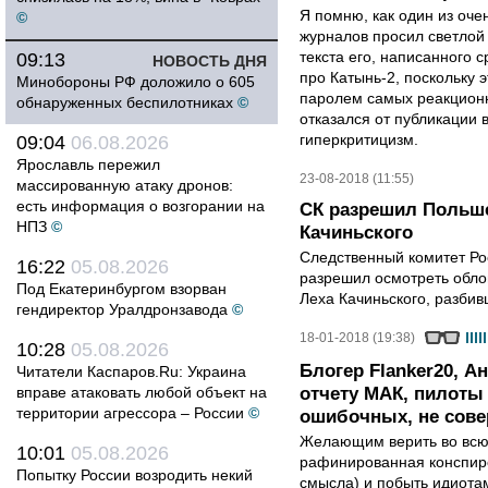
Я помню, как один из оч
©
журналов просил светлой 
текста его, написанного с
09:13
НОВОСТЬ ДНЯ
про Катынь-2, поскольку 
Минобороны РФ доложило о 605
паролем самых реакционн
обнаруженных беспилотниках
©
отказался от публикации 
гиперкритицизм.
09:04
06.08.2026
Ярославль пережил
23-08-2018 (11:55)
массированную атаку дронов:
есть информация о возгорании на
СК разрешил Польш
НПЗ
©
Качиньского
Следственный комитет Ро
16:22
05.08.2026
разрешил осмотреть обло
Под Екатеринбургом взорван
Леха Качиньского, разбив
гендиректор Уралдронзавода
©
18-01-2018 (19:38)
10:28
05.08.2026
Блогер Flanker20, 
Читатели Каспаров.Ru: Украина
вправе атаковать любой объект на
отчету МАК, пилоты
территории агрессора – России
©
ошибочных, не сов
Желающим верить во всю 
10:01
05.08.2026
рафинированная конспир
Попытку России возродить некий
смысла) и побыть идиотам