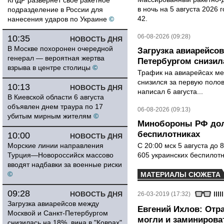
КНДР развернет свое ракетное
в ночь на 5 августа 2026 
подразделение в России для
42.
нанесения ударов по Украине
©
06-08-2026 (09:28)
10:35
НОВОСТЬ ДНЯ
В Москве похоронен очередной
Загрузка авиарейсо
генерал — вероятная жертва
Петербургом снизила
взрыва в центре столицы
©
Трафик на авиарейсах ме
снизился за первую полов
10:13
НОВОСТЬ ДНЯ
написал 6 августа...
В Киевской области 6 августа
объявлен днем траура по 17
06-08-2026 (09:13)
убитым мирным жителям
©
Минобороны РФ дол
беспилотниках
10:00
НОВОСТЬ ДНЯ
Морские линии направления
С 20:00 мск 5 августа до
Турция—Новороссийск массово
605 украинских беспилот
вводят надбавки за военные риски
©
МАТЕРИАЛЫ СЮЖЕТА
09:28
НОВОСТЬ ДНЯ
26-03-2019 (17:32)
Загрузка авиарейсов между
Евгений Ихлов: Отр
Москвой и Санкт-Петербургом
могли и заминирова
снизилась на 18%, вина в "Коврах"