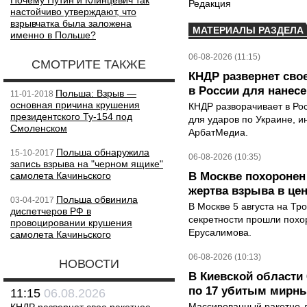
Почему Путин и Клинцевич так
Редакция
настойчиво утверждают, что
взрывчатка была заложена
МАТЕРИАЛЫ РАЗДЕЛА
именно в Польше?
06-08-2026 (11:15)
СМОТРИТЕ ТАКЖЕ
КНДР развернет сво
в России для нанесе
Польша: Взрыв —
11-01-2018
основная причина крушения
КНДР разворачивает в Ро
президентского Ту-154 под
для ударов по Украине, 
Смоленском
АрбатМедиа.
Польша обнаружила
15-10-2017
06-08-2026 (10:35)
запись взрыва на "черном ящике"
самолета Качиньского
В Москве похоронен
жертва взрыва в це
Польша обвинила
03-04-2017
В Москве 5 августа на Тр
диспетчеров РФ в
секретности прошли похо
провоцировании крушения
Ерусалимова.
самолета Качиньского
06-08-2026 (10:13)
НОВОСТИ
В Киевской области 
по 17 убитым мирн
11:15
06.08.2026
Массированный ракетно-д