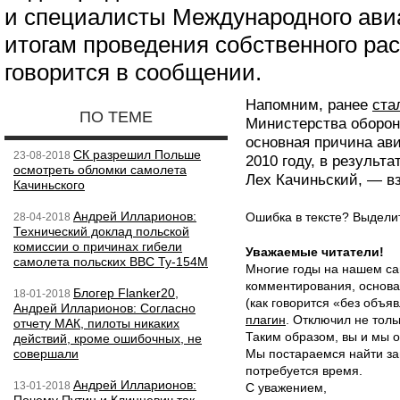
и специалисты Международного ави
итогам проведения собственного ра
говорится в сообщении.
Напомним, ранее
ста
ПО ТЕМЕ
Министерства оборон
основная причина ав
СК разрешил Польше
23-08-2018
2010 году, в результ
осмотреть обломки самолета
Лех Качиньский, — вз
Качиньского
Андрей Илларионов:
Ошибка в тексте? Выдел
28-04-2018
Технический доклад польской
комиссии о причинах гибели
Уважаемые читатели!
самолета польских ВВС Ту-154М
Многие годы на нашем са
комментирования, основа
Блогер Flanker20,
18-01-2018
(как говорится «без объ
Андрей Илларионов: Согласно
плагин
. Отключил не толь
отчету МАК, пилоты никаких
Таким образом, вы и мы о
действий, кроме ошибочных, не
совершали
Мы постараемся найти за
потребуется время.
Андрей Илларионов:
13-01-2018
С уважением,