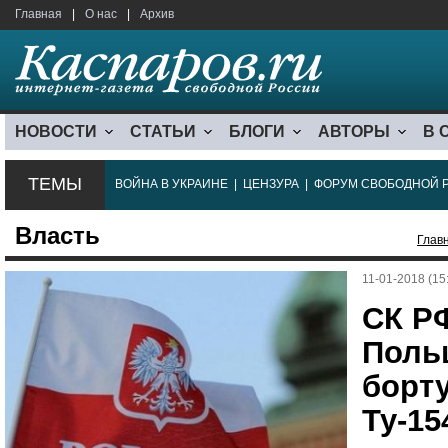
Главная
|
О нас
|
Архив
НОВОСТИ
СТАТЬИ
БЛОГИ
АВТОРЫ
В 
ТЕМЫ
ВОЙНА В УКРАИНЕ
|
ЦЕНЗУРА
|
ФОРУМ СВОБОДНОЙ 
Власть
Глав
11-01-2018 (15
СК Р
Поль
борту
Ту-15