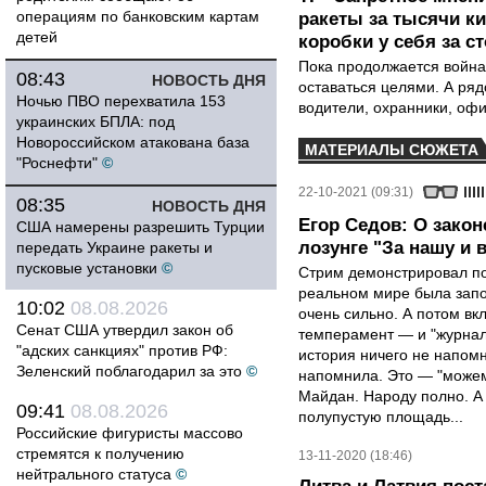
операциям по банковским картам
ракеты за тысячи ки
детей
коробки у себя за с
Пока продолжается война
08:43
НОВОСТЬ ДНЯ
оставаться целями. А ряд
Ночью ПВО перехватила 153
водители, охранники, оф
украинских БПЛА: под
Новороссийском атакована база
МАТЕРИАЛЫ СЮЖЕТА
"Роснефти"
©
22-10-2021 (09:31)
08:35
НОВОСТЬ ДНЯ
Егор Седов: О зако
США намерены разрешить Турции
лозунге "За нашу и 
передать Украине ракеты и
пусковые установки
©
Стрим демонстрировал по
реальном мире была запо
10:02
08.08.2026
очень сильно. А потом в
Сенат США утвердил закон об
темперамент — и "журнал
"адских санкциях" против РФ:
история ничего не напом
Зеленский поблагодарил за это
©
напомнила. Это — "можем 
Майдан. Народу полно. А
09:41
08.08.2026
полупустую площадь...
Российские фигуристы массово
стремятся к получению
13-11-2020 (18:46)
нейтрального статуса
©