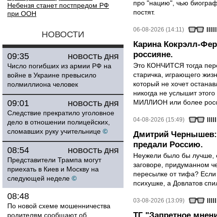
про "нацию", чью биограф
Небензя станет постпредом РФ
постят.
при ООН
06-08-2026 (14:11)
НОВОСТИ
Карина Кокрэлл-Фер
россияне.
09:35
НОВОСТЬ ДНЯ
Это КОНЧИТСЯ тогда пере
Число погибших из армии РФ на
старичка, играющего жизн
войне в Украине превысило
который не хочет останавл
полмиллиона человек
никогда не услышит этого
09:01
МИЛЛИОН или более росси
НОВОСТЬ ДНЯ
Следствие прекратило уголовное
04-08-2026 (15:49)
дело в отношении полицейских,
сломавших руку учительнице
©
Дмитрий Чернышев: 
предали Россию.
08:54
НОВОСТЬ ДНЯ
Неужели было бы лучше, 
Представители Трампа могут
заговоре, придуманном че
приехать в Киев и Москву на
пересылке от тифа? Если
следующей неделе
©
психушке, а Довлатов спи
08:48
03-08-2026 (13:09)
По новой схеме мошенничества
ТГ "Запретное мнени
родителям сообщают об