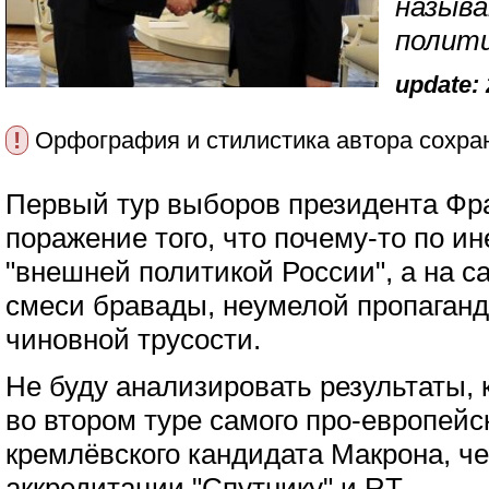
назыв
полити
update: 
!
Орфография и стилистика автора сохра
Первый тур выборов президента Фра
поражение того, что почему-то по и
"внешней политикой России", а на с
смеси бравады, неумелой пропаганд
чиновной трусости.
Не буду анализировать результаты, 
во втором туре самого про-европейск
кремлёвского кандидата Макрона, че
аккредитации "Спутнику" и RT.