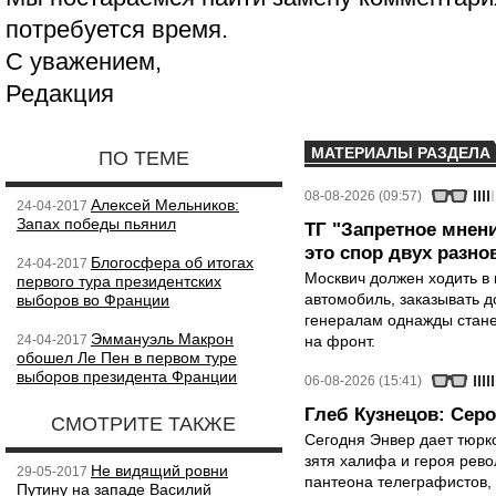
потребуется время.
С уважением,
Редакция
МАТЕРИАЛЫ РАЗДЕЛА
ПО ТЕМЕ
08-08-2026 (09:57)
Алексей Мельников:
24-04-2017
Запах победы пьянил
ТГ "Запретное мнени
это спор двух разно
Блогосфера об итогах
24-04-2017
Москвич должен ходить в 
первого тура президентских
автомобиль, заказывать д
выборов во Франции
генералам однажды стане
Эммануэль Макрон
24-04-2017
на фронт.
обошел Ле Пен в первом туре
выборов президента Франции
06-08-2026 (15:41)
Глеб Кузнецов: Серо
СМОТРИТЕ ТАКЖЕ
Сегодня Энвер дает тюрк
зятя халифа и героя рево
Не видящий ровни
29-05-2017
пантеона телеграфистов,
Путину на западе Василий