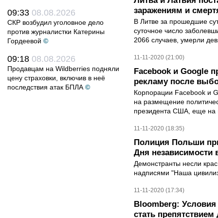
Литва и Латвия пос
заражениям и смерт
09:33
08.08.2026
В Литве за прошедшие су
СКР возбудил уголовное дело
суточное число заболевш
против журналистки Катерины
2066 случаев, умерли де
Гордеевой
©
09:18
08.08.2026
11-11-2020 (21:00)
Продавцам на Wildberries подняли
Facebook и Google 
цену страховки, включив в неё
рекламу после выб
последствия атак БПЛА
©
Корпорации Facebook и G
на размещение политиче
президента США, еще на 
11-11-2020 (18:35)
Полиция Польши при
Дня независимости 
Демонстранты несли крас
надписями "Наша цивилиз
11-11-2020 (17:34)
Bloomberg: Условия 
стать препятствием 