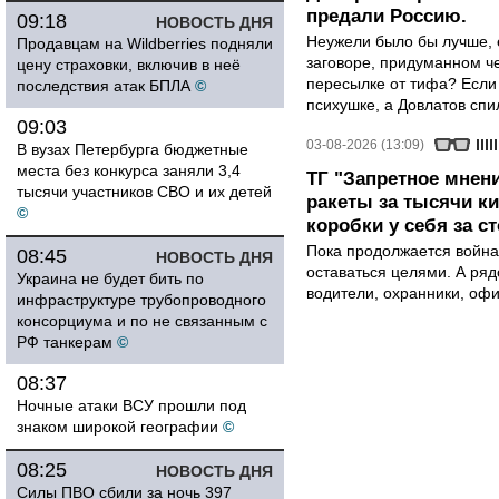
предали Россию.
09:18
НОВОСТЬ ДНЯ
Неужели было бы лучше, 
Продавцам на Wildberries подняли
заговоре, придуманном че
цену страховки, включив в неё
пересылке от тифа? Если
последствия атак БПЛА
©
психушке, а Довлатов спи
09:03
03-08-2026 (13:09)
В вузах Петербурга бюджетные
места без конкурса заняли 3,4
ТГ "Запретное мнени
тысячи участников СВО и их детей
ракеты за тысячи ки
©
коробки у себя за с
Пока продолжается война
08:45
НОВОСТЬ ДНЯ
оставаться целями. А ряд
Украина не будет бить по
водители, охранники, оф
инфраструктуре трубопроводного
консорциума и по не связанным с
РФ танкерам
©
08:37
Ночные атаки ВСУ прошли под
знаком широкой географии
©
08:25
НОВОСТЬ ДНЯ
Силы ПВО сбили за ночь 397