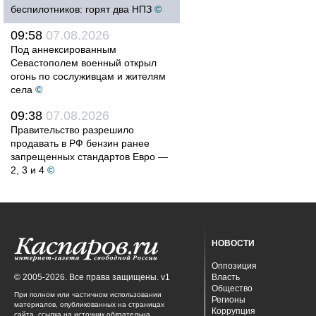
беспилотников: горят два НПЗ
©
09:58
07.08.2026
Под аннексированным
Севастополем военный открыл
огонь по сослуживцам и жителям
села
©
09:38
07.08.2026
Правительство разрешило
продавать в РФ бензин ранее
запрещенных стандартов Евро —
2, 3 и 4
©
НОВОСТИ
Оппозиция
© 2005-2026. Все права защищены. v1
Власть
Общество
При полном или частичном использовании
Регионы
материалов, опубликованных на страницах
Коррупция
сайта, ссылка на источник обязательна.