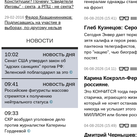
Конституции? Почему "Свидетели
генералам однажды стане
Иеговы" - секта, а РПЦ - не секта?
на фронт.
Федор Крашенинников:
29-02-2016
06-08-2026 (15:41)
Подписавшись на участие в
Глеб Кузнецов: Серо
выборах, по-другому нельзя
Сегодня Энвер дает тюрк
НОВОСТИ
зятя халифа и героя рево
пантеона телеграфистов,
про "нацию", чью биограф
10:02
НОВОСТЬ ДНЯ
постят.
Сенат США утвердил закон об
"адских санкциях" против РФ:
06-08-2026 (14:11)
Зеленский поблагодарил за это
©
Карина Кокрэлл-Фер
09:41
россияне.
НОВОСТЬ ДНЯ
Российские фигуристы массово
Это КОНЧИТСЯ тогда пере
стремятся к получению
старичка, играющего жизн
нейтрального статуса
©
который не хочет останавл
никогда не услышит этого
09:33
МИЛЛИОН или более росси
СКР возбудил уголовное дело
против журналистки Катерины
04-08-2026 (15:49)
Гордеевой
©
Дмитрий Чернышев: 