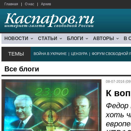
Главная
|
О нас
|
Архив
НОВОСТИ
СТАТЬИ
БЛОГИ
АВТОРЫ
В 
ТЕМЫ
ВОЙНА В УКРАИНЕ
|
ЦЕНЗУРА
|
ФОРУМ СВОБОДНОЙ 
Все блоги
08-07-2016 (09
К воп
Федор 
хоть 
европе