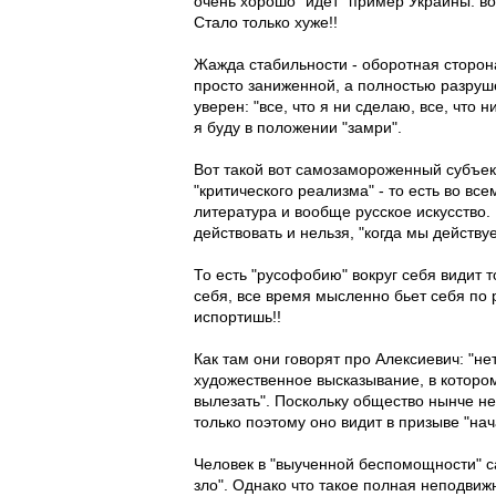
очень хорошо "идет" пример Украины: во
Стало только хуже!!
Жажда стабильности - оборотная сторона
просто заниженной, а полностью разруше
уверен: "все, что я ни сделаю, все, что
я буду в положении "замри".
Вот такой вот самозамороженный субъек
"критического реализма" - то есть во вс
литература и вообще русское искусство
действовать и нельзя, "когда мы действ
То есть "русофобию" вокруг себя видит т
себя, все время мысленно бьет себя по р
испортишь!!
Как там они говорят про Алексиевич: "не
художественное высказывание, в котором
вылезать". Поскольку общество нынче не 
только поэтому оно видит в призыве "нач
Человек в "выученной беспомощности" с
зло". Однако что такое полная неподвижн