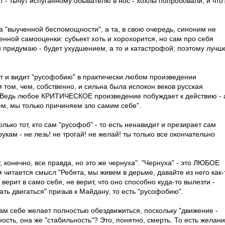
т - тычут испуганному обывателю в нос - хохлы попробовали, и что
 "выученной беспомощности", а та, в свою очередь, синоним не
нной самооценки: субьект хоть и хорохорится, но сам про себя
 ни придумаю - будет ухудшением, а то и катастрофой; поэтому лучш
т и видит "русофобию" в практически любом произведении
ем том, чем, собственно, и сильна была испокон веков русская
. Ведь любое КРИТИЧЕСКОЕ произведение побуждает к действию - 
уем, мы только причиняем зло самим себе".
олько тот, кто сам "русофоб" - то есть ненавидит и презирает сам
укам - не лезь! не трогай! не желай! ты только все окончательно
т, конечно, все правда, но это же чернуха". "Чернуха" - это ЛЮБОЕ
 читается смысл "Ребята, мы живем в дерьме, давайте из него как-
верит в само себя, не верит, что оно способно куда-то вылезти -
ать двигаться" призыв к Майдану, то есть "русофобию".
ам себе желает полностью обездвижиться, поскольку "движение -
ость, она же "стабильность"? Это, понятно, смерть. То есть желан