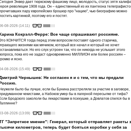
Сегодня Энвер дает тюркскому фашизму лицо, молодость, статус зятя халифа
героя революции 1908 года. Он – единственный из их пантеона телеграфисто
прочитавших пару европейских брошюр про "нацию", чью биографию можно
постить картинкой, поэтому его и постят.
06-08-2026 (14:11)
Карина Кокрэлл-Ферре: Все чаще спрашивают россияне.
Это КОНЧИТСЯ тогда перед этим вопросом поставят одного старичка,
играющего жизнями как мячиком, который все начал и который не хочет
останавливаться. Но его слух устроен так, что он никогда не услышит этого
вопроса, пока его не задаст одновременно МИЛЛИОН или более россиян –
громко и ясно.
04-08-2026 (15:49)
Дмитрий Чернышев: Не согласен я и с тем, что мы предали
Россию.
Неужели было бы лучше, если бы Бунина расстреляли за участие в заговоре,
придуманном чекистами, а Набоков умер бы в лагерной пересылке от тифа?
Если Бродского закололи бы лекарствами в психушке, а Довлатов спился бы в
Таллинне?
03-08-2026 (13:09)
ТГ "Запретное мнение": Генерал, который отправляет ракеты 
тысячи километров, теперь будет бояться коробки у себя за