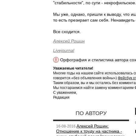
"стабильности", по сути - некрофильское
Мы уже, однако, пришли к выводу, что ищ
то есть презирает сам себя. Ненавидеть 
Все сходится.
Алексей Рощин
Livejournal
!
Орфография и стилистика автора со
Уважаемые читатели!
Многие годы на нашем сайте использовалась с
говорится «без объявления войны»)
Фейсбук о
Таким образом, вы и мы остались без коммента
Мы постараемся найти замену комментариям Фе
С уважением,
Редакция
ПО АВТОРУ
Алексей Рощин:
16-08-2016
Отношение к труду на частника -