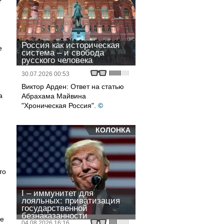
?
Россия как историческая
е
система – и свобода
русского человека
30.07.2026 00:53
Виктор Арден: Ответ на статью
а
Абрахама Майвина
"Хроническая Россия".
©
КОЛОНКА
то
I – иммунитет для
лояльных: приватизация
государственной
безнаказанности
ие
04.08.2026 16:16