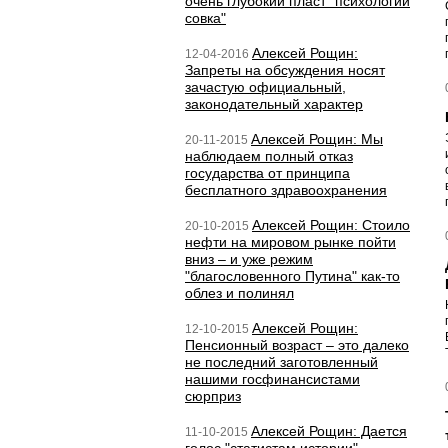
очень глубокий пласт "психологии
совка"
Алексей Рощин:
12-04-2016
Запреты на обсуждения носят
зачастую официальный,
законодательный характер
Алексей Рощин: Мы
20-11-2015
наблюдаем полный отказ
государства от принципа
бесплатного здравоохранения
Алексей Рощин: Стоило
20-10-2015
нефти на мировом рынке пойти
вниз – и уже режим
"благословенного Путина" как-то
облез и полинял
Алексей Рощин:
12-10-2015
Пенсионный возраст – это далеко
не последний заготовленный
нашими госфинансистами
сюрприз
Алексей Рощин: Дается
11-10-2015