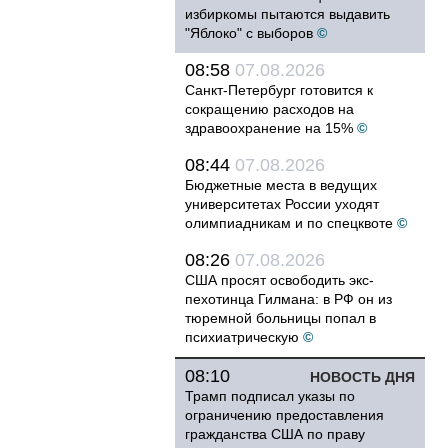
избиркомы пытаются выдавить
"Яблоко" с выборов
©
08:58
07.08.2026
Санкт-Петербург готовится к
сокращению расходов на
здравоохранение на 15%
©
08:44
07.08.2026
Бюджетные места в ведущих
университетах России уходят
олимпиадникам и по спецквоте
©
08:26
07.08.2026
США просят освободить экс-
пехотинца Гилмана: в РФ он из
тюремной больницы попал в
психиатрическую
©
08:10
НОВОСТЬ ДНЯ
Трамп подписал указы по
ограничению предоставления
гражданства США по праву