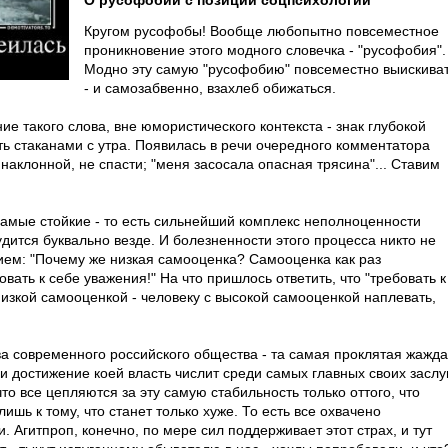
О русофобии с позиции соцпсихологии
Кругом русофобы! Вообще любопытно повсеместное
проникновение этого модного словечка - "русофобия".
Модно эту самую "русофобию" повсеместно выискива
- и самозабвенно, взахлеб обижаться.
ие такого слова, вне юмористического контекста - знак глубокой
ить стаканами с утра. Появилась в речи очередного комментатора
 наклонной, не спасти; "меня засосала опасная трясина"... Ставим
самые стойкие - то есть сильнейший комплекс неполноценности
дится буквально везде. И болезненности этого процесса никто не
ием: "Почему же низкая самооценка? Самооценка как раз
вать к себе уважения!" На что пришлось ответить, что "требовать к
низкой самооценкой - человеку с высокой самооценкой наплевать,
ва современного российского общества - та самая проклятая жажда
 достижение коей власть числит среди самых главных своих заслуг
что все цепляются за эту самую стабильность только оттого, что
ь к тому, что станет только хуже. То есть все охвачено
Агитпроп, конечно, по мере сил поддерживает этот страх, и тут