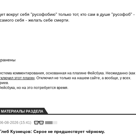
.
ет вокруг себя "русофобию" только тот, кто сам в душе "русофоб" -
самого себя - желать себе смерти.
хранены
истема комментирования, основанная на плагине Фейсбука. Неожиданно (как
тключил этот плагин
. Отключил не только на нашем сайте, а вообще, у всех.
риев.
йсбука, но на это потребуется время.
МАТЕРИАЛЫ РАЗДЕЛА
06-08-2026 (15:41)
Глеб Кузнецов: Серое не предшествует чёрному.