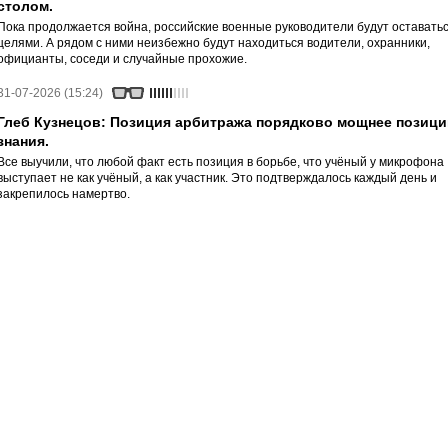
столом.
Пока продолжается война, российские военные руководители будут оставать
целями. А рядом с ними неизбежно будут находиться водители, охранники,
официанты, соседи и случайные прохожие.
31-07-2026 (15:24)
Глеб Кузнецов: Позиция арбитража порядково мощнее позици
знания.
Все выучили, что любой факт есть позиция в борьбе, что учёный у микрофона
выступает не как учёный, а как участник. Это подтверждалось каждый день и
закрепилось намертво.