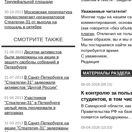
Триумфальной площади
Уважаемые читатели!
Московская прокуратура
30-10-2013
предостерегает организаторов
Многие годы на нашем са
Стратегии-31 от выхода на
комментирования, основа
площадь в октябре
(как говорится «без объ
плагин
. Отключил не толь
СМОТРИТЕ ТАКЖЕ
Таким образом, вы и мы о
Мы постараемся найти за
потребуется время.
Десятки активистов
31-08-2013
С уважением,
были задержаны на акции в
Редакция
защиту свободы собраний в
Петербурге
МАТЕРИАЛЫ РАЗДЕЛА
В Санкт-Петербурге на
31-07-2013
"Стратегии-31" задержали
06-05-2026 (09:15)
активистов "Другой России"
К контролю за поль
Участников
01-04-2013
студентов, в том чи
"Стратегии-31" в Петербурге
В Самарской области, как
целый день продержали в
Правительства РФ на баз
автозаках
появятся кибердружины...
В Санкт-Петербурге на
31-03-2013
акции "Стратегия-31" задержаны
09-04-2026 (10:03)