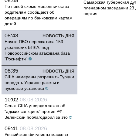
08:48
Самарская губернская ду
По новой схеме мошенничества
пленарном заседании 23 
родителям сообщают об
партия...
операциям по банковским картам
детей
08:43
НОВОСТЬ ДНЯ
Ночью ПВО перехватила 153
украинских БПЛА: под
Новороссийском атакована база
"Роснефти"
©
08:35
НОВОСТЬ ДНЯ
США намерены разрешить Турции
передать Украине ракеты и
пусковые установки
©
10:02
08.08.2026
Сенат США утвердил закон об
"адских санкциях" против РФ:
Зеленский поблагодарил за это
©
09:41
08.08.2026
Российские фигуристы массово