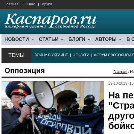
Главная
|
О нас
|
Архив
НОВОСТИ
СТАТЬИ
БЛОГИ
АВТОРЫ
В 
ТЕМЫ
ВОЙНА В УКРАИНЕ
|
ЦЕНЗУРА
|
ФОРУМ СВОБОДНОЙ 
Оппозиция
Главная
/ Н
29-10-2013 (15
На пе
"Стра
друг
бойк