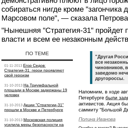
демонстративно плюют в лицо горож
собираться нигде кроме "загончика 
Марсовом поле", — сказала Петрова
"Нынешняя "Стратегия-31" пройдет п
власти и всем ее незаконным действ
ПО ТЕМЕ
"Другая Росс
все незаконн
Егор Седов:
01-11-2013
чиновников, 
Стратегия-31: герои проявляют
заведомо неч
свой героизм
другороссы.
На Триумфальной
31-10-2013
площади в Москве задержаны 19
Напомним, в ходе авг
человек
Петербурге
были зад
активистов. Акция б
Акции "Стратегии-31"
31-10-2013
саммиту "Большой Дв
прошли в Москве и Петербурге
Полина Иванова
Московская полиция
31-10-2013
усилила меры безопасности на
Ошибка в тексте? Выдел