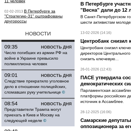
11 человек
В Петербурге участ
"Весна" дали до 12 
В Петербурге за
02-02-2013
"Стратегию-31" оштрафованы
В Санкт-Петербургском го
другороссы
шести активистам молодеж
НОВОСТИ
13-02-2026 (14:16)
Центробанк снизил 
09:35
НОВОСТЬ ДНЯ
Центробанк снизил ключе
Число погибших из армии РФ на
директоров Центрального
войне в Украине превысило
снизить ключевую...
полмиллиона человек
26-01-2026 (12:43)
09:01
НОВОСТЬ ДНЯ
ПАСЕ утвердила со
Следствие прекратило уголовное
демократических си
дело в отношении полицейских,
Парламентская ассамблея
сломавших руку учительнице
©
платформы российских де
источник в Ассамблее.
08:54
НОВОСТЬ ДНЯ
Представители Трампа могут
28-12-2025 (16:06)
приехать в Киев и Москву на
Самарские депутаты
следующей неделе
©
оппозиционера за е