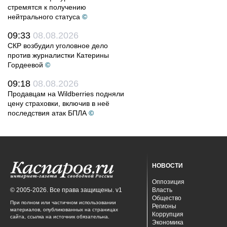
стремятся к получению
нейтрального статуса
©
09:33
08.08.2026
СКР возбудил уголовное дело
против журналистки Катерины
Гордеевой
©
09:18
08.08.2026
Продавцам на Wildberries подняли
цену страховки, включив в неё
последствия атак БПЛА
©
НОВОСТИ
Оппозиция
© 2005-2026. Все права защищены. v1
Власть
Общество
При полном или частичном использовании
Регионы
материалов, опубликованных на страницах
Коррупция
сайта, ссылка на источник обязательна.
Экономика