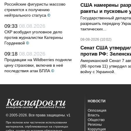
Российские фигуристы массово
США намерены разре
стремятся к получению
ракеты и пусковые 
нейтрального статуса
©
Государственный департ
разрешить передачу Украи
09:33
08.08.2026
тактических...
СКР возбудил уголовное дело
против журналистки Катерины
08-08-2026 (10:02)
Гордеевой
©
Сенат США утвердил
09:18
08.08.2026
против РФ: Зеленск
Продавцам на Wildberries подняли
Американский Сенат 7 ав
цену страховки, включив в неё
(86 против 11) утвердил з
последствия атак БПЛА
©
войну с Украиной.
НОВОСТИ
Оппозиция
© 2005-2026. Все права защищены. v1
Власть
Общество
При полном или частичном использовании
Регионы
материалов, опубликованных на страницах
Коррупция
сайта, ссылка на источник обязательна.