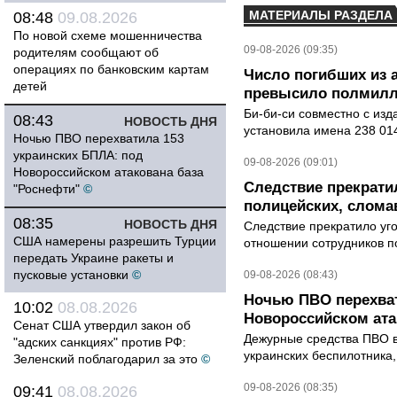
МАТЕРИАЛЫ РАЗДЕЛА
08:48
09.08.2026
По новой схеме мошенничества
09-08-2026 (09:35)
родителям сообщают об
операциях по банковским картам
Число погибших из 
детей
превысило полмилл
Би-би-си совместно с из
08:43
НОВОСТЬ ДНЯ
установила имена 238 014
Ночью ПВО перехватила 153
украинских БПЛА: под
09-08-2026 (09:01)
Новороссийском атакована база
Следствие прекрати
"Роснефти"
©
полицейских, слома
08:35
НОВОСТЬ ДНЯ
Следствие прекратило уг
США намерены разрешить Турции
отношении сотрудников п
передать Украине ракеты и
пусковые установки
©
09-08-2026 (08:43)
Ночью ПВО перехват
10:02
08.08.2026
Новороссийском ата
Сенат США утвердил закон об
Дежурные средства ПВО в 
"адских санкциях" против РФ:
украинских беспилотника
Зеленский поблагодарил за это
©
09-08-2026 (08:35)
09:41
08.08.2026