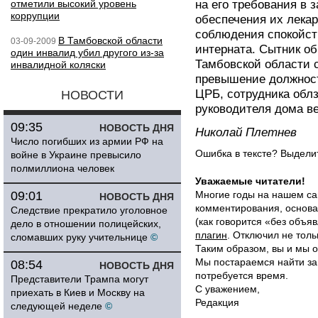
отметили высокий уровень
на его требования в 
коррупции
обеспечения их лека
соблюдения спокойст
В Тамбовской области
03-09-2009
интерната. Сытник об
один инвалид убил другого из-за
Тамбовской области 
инвалидной коляски
превышение должност
ЦРБ, сотрудника обл
НОВОСТИ
руководителя дома в
09:35
НОВОСТЬ ДНЯ
Николай Плетнев
Число погибших из армии РФ на
Ошибка в тексте? Выдел
войне в Украине превысило
полмиллиона человек
Уважаемые читатели!
09:01
Многие годы на нашем са
НОВОСТЬ ДНЯ
комментирования, основа
Следствие прекратило уголовное
(как говорится «без объ
дело в отношении полицейских,
плагин
. Отключил не толь
сломавших руку учительнице
©
Таким образом, вы и мы о
Мы постараемся найти за
08:54
НОВОСТЬ ДНЯ
потребуется время.
Представители Трампа могут
С уважением,
приехать в Киев и Москву на
Редакция
следующей неделе
©