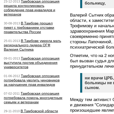
Тамбовская оппозиция
23-12-2013
больницу,
решила контролировать
соблюдение прав инвалидов и
ветеранов
Валерий Сытник обра
области, к заместите
В Тамбове прошел
30-08-2013
Трофимову и начальн
пикет с требованием отставки
здравоохранения Мар
правительства России
своевременно принят
В Тамбове умерла мать
25-01-2013
стороны Лапочкиной,
регионального лидера ОГФ
психиатрической бол
Валерия Сытника
Отметим, что на 2 н
Тамбовская оппозиция
09-01-2013
был вызван судья дл
выступила против объединения
принудительном лече
университетов
Тамбовская оппозиция
01-06-2012
ни врачи ЦРБ,
потребовала уволить чиновников
больницы не 
за нарушение прав инвалидов
сыном.
Тамбовская оппозиция
07-02-2011
потребовала помочь многодетным
Между тем активист 
семьям и ветеранам
и движения "Солидарн
произошедшее являет
В Тамбовской области
29-11-2010