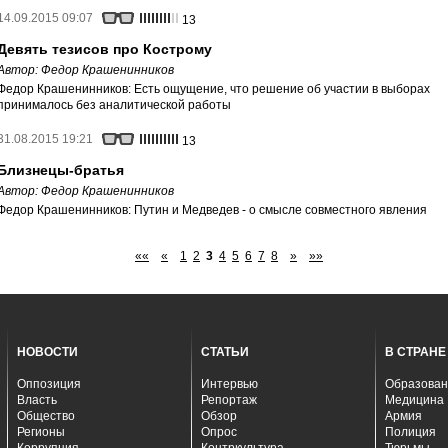
14.09.2015 09:07
13
Девять тезисов про Кострому
Автор:
Федор Крашенинников
Федор Крашенинников: Есть ощущение, что решение об участии в выборах
принималось без аналитической работы
31.08.2015 19:21
13
Близнецы-братья
Автор:
Федор Крашенинников
Федор Крашенинников: Путин и Медведев - о смысле совместного явления
««
«
1
2
3
4
5
6
7
8
»
»»
НОВОСТИ
СТАТЬИ
В СТРАНЕ
Оппозиция
Интервью
Образован
Власть
Репортаж
Медицина
Общество
Обзор
Армия
Регионы
Опрос
Полиция