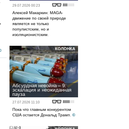
о
29.07.2026 00:23
Алексей Макаркин: MAGA-
движение по своей природе
ь
является не только
популистским, но и
изоляционистским.
КОЛОНКА
©
Абсурдная невойна – 9:
эскалация и неожиданная
пауза
27.07.2026 11:10
Пока что главным конкурентом
США остается Дональд Трамп.
©