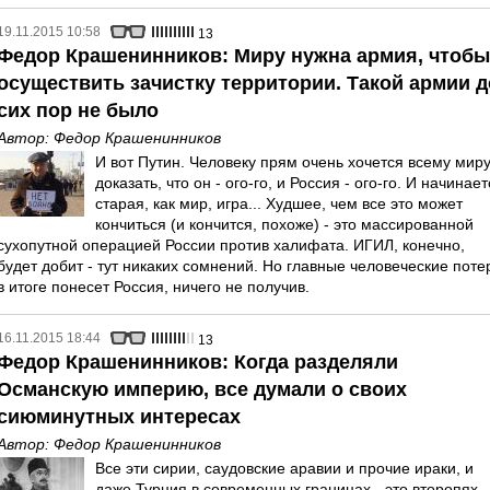
19.11.2015 10:58
13
Федор Крашенинников: Миру нужна армия, чтобы
осуществить зачистку территории. Такой армии д
сих пор не было
Автор:
Федор Крашенинников
И вот Путин. Человеку прям очень хочется всему мир
доказать, что он - ого-го, и Россия - ого-го. И начинае
старая, как мир, игра... Худшее, чем все это может
кончиться (и кончится, похоже) - это массированной
сухопутной операцией России против халифата. ИГИЛ, конечно,
будет добит - тут никаких сомнений. Но главные человеческие поте
в итоге понесет Россия, ничего не получив.
16.11.2015 18:44
13
Федор Крашенинников: Когда разделяли
Османскую империю, все думали о своих
сиюминутных интересах
Автор:
Федор Крашенинников
Все эти сирии, саудовские аравии и прочие ираки, и
даже Турция в современных границах - это второпях