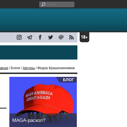
авная
/ Блоги /
Авторы
/ Федор Крашенинников
БЛОГ
MAGA-раскол?