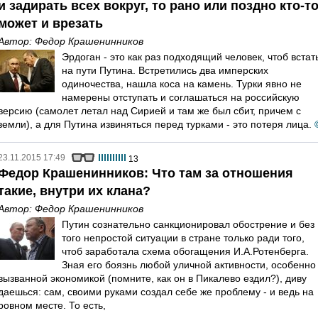
и задирать всех вокруг, то рано или поздно кто-т
может и врезать
Автор:
Федор Крашенинников
Эрдоган - это как раз подходящий человек, чтоб встат
на пути Путина. Встретились два имперских
одиночества, нашла коса на камень. Турки явно не
намерены отступать и соглашаться на российскую
версию (самолет летал над Сирией и там же был сбит, причем с
земли), а для Путина извиняться перед турками - это потеря лица.
23.11.2015 17:49
13
Федор Крашенинников: Что там за отношения
такие, внутри их клана?
Автор:
Федор Крашенинников
Путин сознательно санкционировал обострение и без
того непростой ситуации в стране только ради того,
чтоб заработала схема обогащения И.А.Ротенберга.
Зная его боязнь любой уличной активности, особенно
вызванной экономикой (помните, как он в Пикалево ездил?), диву
даешься: сам, своими руками создал себе же проблему - и ведь на
ровном месте. То есть,