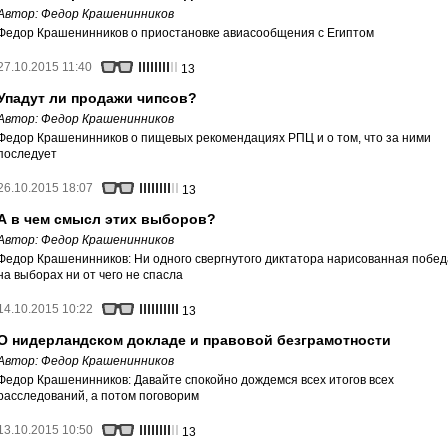
Автор:
Федор Крашенинников
Федор Крашенинников о приостановке авиасообщения с Египтом
27.10.2015 11:40
13
Упадут ли продажи чипсов?
Автор:
Федор Крашенинников
Федор Крашенинников о пищевых рекомендациях РПЦ и о том, что за ними
последует
26.10.2015 18:07
13
А в чем смысл этих выборов?
Автор:
Федор Крашенинников
Федор Крашенинников: Ни одного свергнутого диктатора нарисованная побед
на выборах ни от чего не спасла
14.10.2015 10:22
13
О нидерландском докладе и правовой безграмотности
Автор:
Федор Крашенинников
Федор Крашенинников: Давайте спокойно дождемся всех итогов всех
расследований, а потом поговорим
13.10.2015 10:50
13