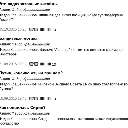
Эти надсхваточные китайцы
Автор:
Федор Крашенинников
Федор Крашенинников: Типичная для Китая позиция, но где тут "поддержка
России"?
05.10.2015 10:26
13
Бандитская логика
Автор:
Федор Крашенинников
Федор Крашенинников о фильме "Легенда" и о том, кто является своими для
гангстеров
21.09.2015 09:02
13
Путин, конечно же, ни при чем?
Автор:
Федор Крашенинников
Федор Крашенинников: И членом Высшего Совета ЕР он явно стал вопреки в
Путина?
15.09.2015 18:49
13
Как появилась Сирия?
Автор:
Федор Крашенинников
Федор Крашенинников: Созданное колониальными чиновниками искусственн
государство