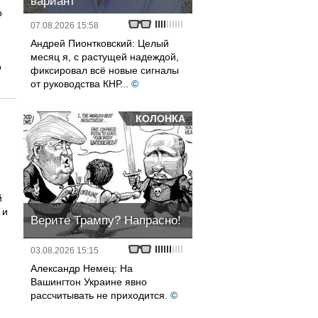
вариант
о
07.08.2026 15:58
Андрей Пионтковский: Целый
месяц я, с растущей надеждой,
о
фиксировал всё новые сигналы
от руководства КНР...
©
КОЛОНКА
й
 и
Верите Трампу? Напрасно!
03.08.2026 15:15
Александр Немец: На
Вашингтон Украине явно
рассчитывать не приходится.
©