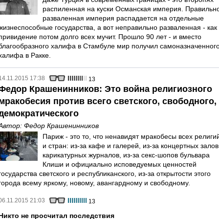
распиленная на куски Османская империя. Правильн
разваленная империя распадается на отдельные
жизнеспособные государства, а вот неправильно разваленная - как
привидение потом долго всех мучит. Прошло 90 лет - и вместо
благообразного халифа в Стамбуле мир получил самоназначенног
халифа в Ракке.
14.11.2015 17:38
13
Федор Крашенинников: Это война религиозного
мракобесия против всего светского, свободного,
демократического
Автор:
Федор Крашенинников
Париж - это то, что ненавидят мракобесы всех религи
и стран: из-за кафе и галерей, из-за концертных залов
карикатурных журналов, из-за секс-шопов бульвара
Клиши и официально исповедуемых ценностей
государства светского и республиканского, из-за открытости этого
города всему яркому, новому, авангардному и свободному.
06.11.2015 21:03
13
Никто не просчитал последствия