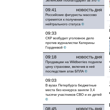
Зеленский поблагодарил за это
©
09:41
НОВОСТЬ ДНЯ
Российские фигуристы массово
стремятся к получению
нейтрального статуса
©
09:33
СКР возбудил уголовное дело
против журналистки Катерины
Гордеевой
©
09:18
НОВОСТЬ ДНЯ
Продавцам на Wildberries подняли
цену страховки, включив в неё
последствия атак БПЛА
©
09:03
В вузах Петербурга бюджетные
места без конкурса заняли 3,4
тысячи участников СВО и их детей
©
08:45
НОВОСТЬ ДНЯ