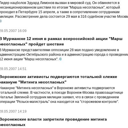
Лидер нацболов Эдуард Лимонов вызван в мировой суд. Он обвиняется в
несанкционированном шествии по итогам "Марша несогласных", который
проходил в Петербурге 15 апреля, а также в сопротивлении сотрудникам
милиции. Рассмотрение дела состоится 29 мая в 316 судебном участке Москв
©
28.05.2007 16:09
В Мурманске 12 июня в рамках всероссийской акции "Марш
несогласных" пройдет шествие
В Мурманске представителями оппозиции 28 мая подано уведомление в
администрацию Октябрьского района и в администрацию города о проведени
12 июня акции "Марш несогласных".
©
28.05.2007 14:51
Воронежские активисты подвергаются тотальной слежке
накануне "Митинга несогласных"
Накануне "Митинга несогласных" в Воронеже активисты подвергаются
тотальной слежке. В частности, в поезде Воронеж-Москва правозащитнице
Наталье Звягиной сотрудник милиции заявил, что в связи с проведением
операции "Розыск-магистраль" она находится на "сторожевом контроле".
28.05.2007 14:19
Воронежские власти запретили проведение митинга
несогласных