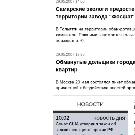
29.05.2007 14:00
Самарские экологи предосте
территории завода "Фосфат
В Тольятти на территории обанкротивш
химикатов. Пока ими занимается тольк
неизвестно.
©
29.05.2007 13:30
Обманутые дольщики города
квартир
В Москве 29 мая состоялся пикет обма
причастной к бездействию властей орг
НОВОСТИ
10:02
НОВОСТЬ ДНЯ
Сенат США утвердил закон об
"адских санкциях" против РФ: