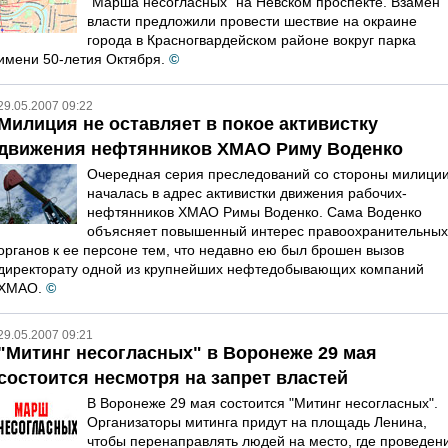
"Марша несогласных" на Невском проспекте. Взамен
власти предложили провести шествие на окраине
города в Красногвардейском районе вокруг парка
имени 50-летия Октября.
©
29.05.2007 09:22
Милиция не оставляет в покое активистку
движения нефтянников ХМАО Риму Воденко
Очередная серия преследований со стороны милици
началась в адрес активистки движения рабочих-
нефтянников ХМАО Римы Воденко. Сама Воденко
объясняет повышенный интерес правоохранительных
органов к ее персоне тем, что недавно ею был брошен вызов
директорату одной из крупнейших нефтедобывающих компаний
ХМАО.
©
29.05.2007 09:21
"Митинг несогласных" в Воронеже 29 мая
состоится несмотря на запрет властей
В Воронеже 29 мая состоится "Митинг несогласных".
Организаторы митинга придут на площадь Ленина,
чтобы перенаправлять людей на место, где проведен