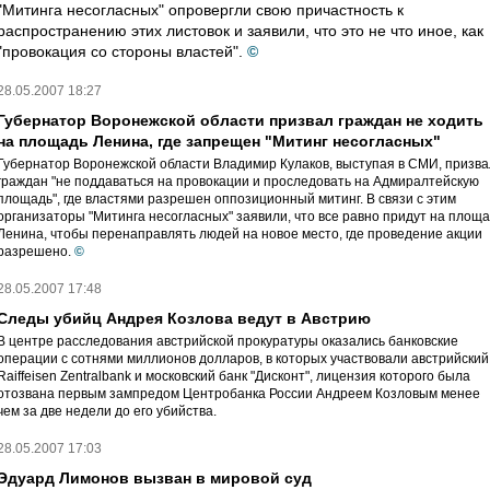
"Митинга несогласных" опровергли свою причастность к
распространению этих листовок и заявили, что это не что иное, как
"провокация со стороны властей".
©
28.05.2007 18:27
Губернатор Воронежской области призвал граждан не ходить
на площадь Ленина, где запрещен "Митинг несогласных"
Губернатор Воронежской области Владимир Кулаков, выступая в СМИ, призва
граждан "не поддаваться на провокации и проследовать на Адмиралтейскую
площадь", где властями разрешен оппозиционный митинг. В связи с этим
организаторы "Митинга несогласных" заявили, что все равно придут на площ
Ленина, чтобы перенаправлять людей на новое место, где проведение акции
разрешено.
©
28.05.2007 17:48
Следы убийц Андрея Козлова ведут в Австрию
В центре расследования австрийской прокуратуры оказались банковские
операции с сотнями миллионов долларов, в которых участвовали австрийский
Raiffeisen Zentralbank и московский банк "Дисконт", лицензия которого была
отозвана первым зампредом Центробанка России Андреем Козловым менее
чем за две недели до его убийства.
28.05.2007 17:03
Эдуард Лимонов вызван в мировой суд