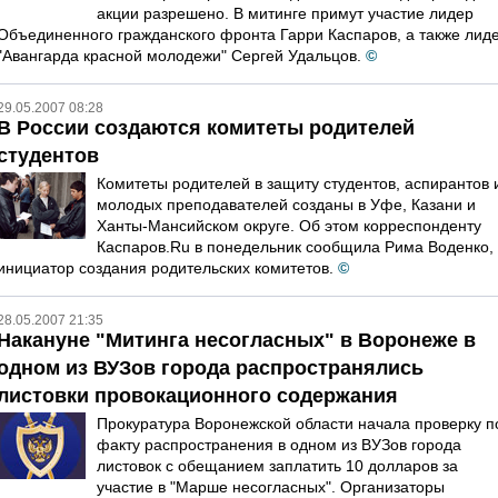
акции разрешено. В митинге примут учаcтие лидер
Объединенного гражданского фронта Гарри Каспаров, а также лид
"Авангарда красной молодежи" Сергей Удальцов.
©
29.05.2007 08:28
В России создаются комитеты родителей
студентов
Комитеты родителей в защиту студентов, аспирантов 
молодых преподавателей созданы в Уфе, Казани и
Ханты-Мансийском округе. Об этом корреспонденту
Каспаров.Ru в понедельник сообщила Рима Воденко,
инициатор создания родительских комитетов.
©
28.05.2007 21:35
Накануне "Митинга несогласных" в Воронеже в
одном из ВУЗов города распространялись
листовки провокационного содержания
Прокуратура Воронежской области начала проверку п
факту распространения в одном из ВУЗов города
листовок с обещанием заплатить 10 долларов за
участие в "Марше несогласных". Организаторы