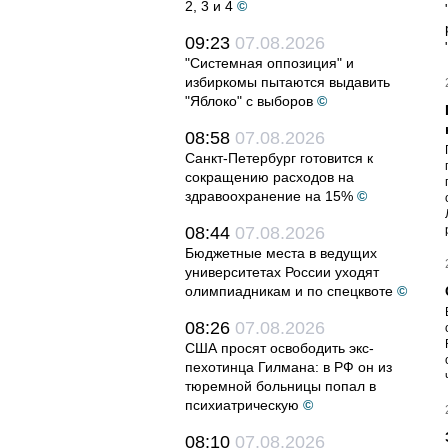
2, 3 и 4
©
09:23
07.08.2026
"Системная оппозиция" и
избиркомы пытаются выдавить
"Яблоко" с выборов
©
08:58
07.08.2026
Санкт-Петербург готовится к
сокращению расходов на
здравоохранение на 15%
©
08:44
07.08.2026
Бюджетные места в ведущих
университетах России уходят
олимпиадникам и по спецквоте
©
08:26
07.08.2026
США просят освободить экс-
пехотинца Гилмана: в РФ он из
тюремной больницы попал в
психиатрическую
©
08:10
07.08.2026