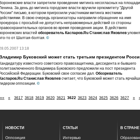
Воронежские власти запретили проведение митинга несогласных на площади
Ленина. За день до митинга городские власти вручили оргкомитету "Другой
России" письмо, в котором пригрозили участникам митинга жесткими
действиями. В свою очередь организаторы направили обращение на имя
прокурора с просьбой не допустить неправомерных действий со стороны
правоохранительных органов во время проведения акции. В действиях
воронежских властей
обозреватель Каспаров.Ru Станислав Яковлев
уловил
что-то от Шалтая-болтая.
©
28.05.2007 13:18
Владимир Буковский может стать третьим президентом Росси
Кандидатуру известного советского правозащитника, диссидента и бывшего
политзаключенного Владимира Буковского предложили на пост президента
Российской Федерации. Буковский свое согласие дал.
Обозреватель
Каспаров.Ru Станислав Яковлев
считает, что Буковский может стать ярчай
лидером оппозиции.
©
««
«
3617
3618
3619
3620
3621
3622
3623
3624
3625
3626
3627
»
НОВОСТИ
СТАТЬИ
В СТРАНЕ
Оппозиция
Интервью
Образован