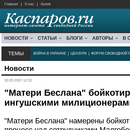
Главная
|
О нас
|
Архив
НОВОСТИ
СТАТЬИ
БЛОГИ
АВТОРЫ
В 
ТЕМЫ
ВОЙНА В УКРАИНЕ
|
ЦЕНЗУРА
|
ФОРУМ СВОБОДНОЙ 
Новости
30.05.2007 12:52
"Матери Беслана" бойкотир
ингушскими милиционерам
"Матери Беслана" намерены бойко
процесс над сотрудниками Малгобе