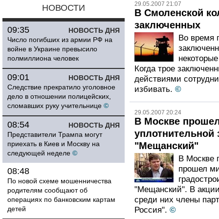
29.05.2007 21:07
НОВОСТИ
В Смоленской ко
заключенных
09:35
НОВОСТЬ ДНЯ
Во время 
Число погибших из армии РФ на
заключенн
войне в Украине превысило
некоторые
полмиллиона человек
Когда трое заключен
09:01
НОВОСТЬ ДНЯ
действиями сотрудни
Следствие прекратило уголовное
избивать.
©
дело в отношении полицейских,
сломавших руку учительнице
©
29.05.2007 20:24
В Москве прошел
08:54
НОВОСТЬ ДНЯ
уплотнительной 
Представители Трампа могут
приехать в Киев и Москву на
"Мещанский"
следующей неделе
©
В Москве 
прошел ми
08:48
градостро
По новой схеме мошенничества
"Мещанский". В акции
родителям сообщают об
среди них члены пар
операциях по банковским картам
детей
Россия".
©