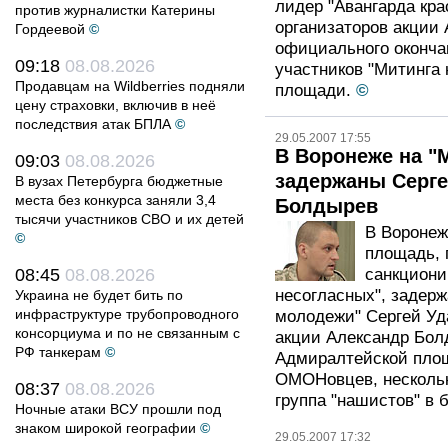
лидер "Авангарда кра
против журналистки Катерины
организаторов акции 
Гордеевой
©
официального оконч
09:18
08.08.2026
участников "Митинга
Продавцам на Wildberries подняли
площади.
©
цену страховки, включив в неё
последствия атак БПЛА
©
29.05.2007 17:55
В Воронеже на "
09:03
08.08.2026
задержаны Серге
В вузах Петербурга бюджетные
места без конкурса заняли 3,4
Болдырев
тысячи участников СВО и их детей
В Воронеж
©
площадь, 
08:45
08.08.2026
санкциони
несогласных", задерж
Украина не будет бить по
инфраструктуре трубопроводного
молодежи" Сергей Уд
консорциума и по не связанным с
акции Александр Бол
РФ танкерам
©
Адмиралтейской площ
ОМОНовцев, нескольк
08:37
08.08.2026
группа "нашистов" в 
Ночные атаки ВСУ прошли под
знаком широкой географии
©
29.05.2007 17:32