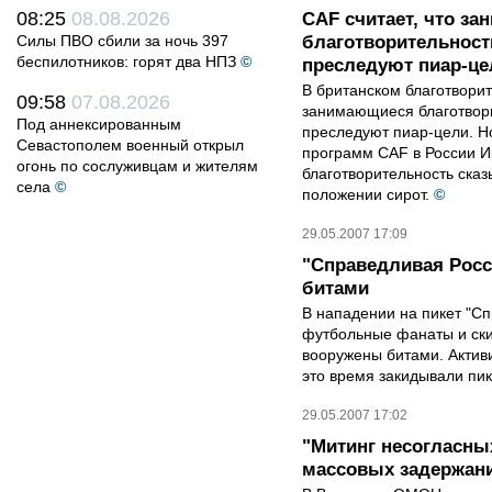
08:25
08.08.2026
CAF считает, что з
Силы ПВО сбили за ночь 397
благотворительност
беспилотников: горят два НПЗ
©
преследуют пиар-це
В британском благотвори
09:58
07.08.2026
занимающиеся благотвор
Под аннексированным
преследуют пиар-цели. Н
Севастополем военный открыл
программ CAF в России И
огонь по сослуживцам и жителям
благотворительность ска
села
©
положении сирот.
©
29.05.2007 17:09
"Справедливая Росс
битами
В нападении на пикет "С
футбольные фанаты и ск
вооружены битами. Актив
это время закидывали пи
29.05.2007 17:02
"Митинг несогласны
массовых задержан