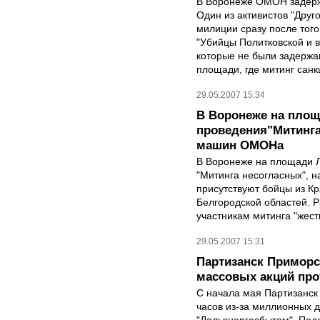
В Воронеже ОМОН задержи
Один из активистов "Друг
милиции сразу после того
"Убийцы Политковской и в
которые не были задержа
площади, где митинг сан
29.05.2007 15:34
В Воронеже на площ
проведения"Митинга
машин ОМОНа
В Воронеже на площади 
"Митинга несогласных",
присутствуют бойцы из Кр
Белгородской областей. 
участникам митинга "жест
29.05.2007 15:31
Партизанск Приморск
массовых акций про
С начала мая Партизанск 
часов из-за миллионных 