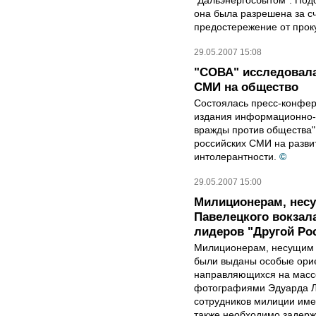
"Дальэнергосбытом". Под
она была разрешена за сч
предостережение от прок
29.05.2007 15:08
"СОВА" исследовала
СМИ на общество
Состоялась пресс-конфер
издания информационно-а
вражды против общества"
российских СМИ на разви
интолерантности.
©
29.05.2007 15:00
Милиционерам, несу
Павелецкого вокзал
лидеров "Другой Ро
Милиционерам, несущим с
были выданы особые орие
направляющихся на массо
фотографиями Эдуарда Ли
сотрудников милиции име
также необходимо задерж