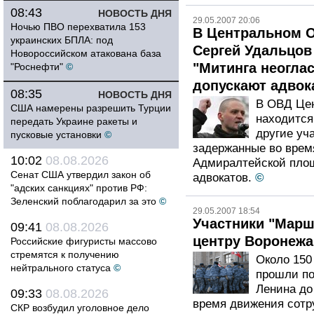
08:43
НОВОСТЬ ДНЯ
29.05.2007 20:06
Ночью ПВО перехватила 153
В Центральном 
украинских БПЛА: под
Сергей Удальцов
Новороссийском атакована база
"Митинга неогла
"Роснефти"
©
допускают адвок
08:35
НОВОСТЬ ДНЯ
В ОВД Цен
США намерены разрешить Турции
находится
передать Украине ракеты и
другие уч
пусковые установки
©
задержанные во врем
10:02
08.08.2026
Адмиралтейской площ
Сенат США утвердил закон об
адвокатов.
©
"адских санкциях" против РФ:
Зеленский поблагодарил за это
©
29.05.2007 18:54
Участники "Марш
09:41
08.08.2026
центру Воронежа
Российские фигуристы массово
стремятся к получению
Около 150
нейтрального статуса
©
прошли по
Ленина до
09:33
08.08.2026
время движения сот
СКР возбудил уголовное дело