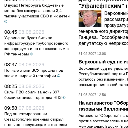
"Уфанефтехим" н
В вузах Петербурга бюджетные
места без конкурса заняли 3,4
Верховный
тысячи участников СВО и их детей
рассматри
©
прокурату
генерального директ
08:45
08.08.2026
Ганцева. Госсобрание
Украина не будет бить по
депутатскую неприко
инфраструктуре трубопроводного
консорциума и по не связанным с
РФ танкерам
©
31.05.2007 13:08
Верховный суд не и
08:37
08.08.2026
Верховный суд не удовле
Ночные атаки ВСУ прошли под
Республиканской партии 
знаком широкой географии
©
осталось без изменений.
рассмотрения своей жало
08:25
08.08.2026
Силы ПВО сбили за ночь 397
31.05.2007 12:56
беспилотников: горят два НПЗ
©
На активистов "Обо
09:58
07.08.2026
газовыми баллончи
Под аннексированным
Активисты "Обороны" пыт
Севастополем военный открыл
против восстановления н
огонь по сослуживцам и жителям
мемориальной доски "пре