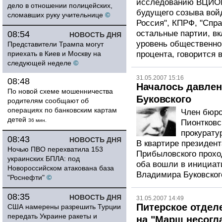
исследованию ВЦИОМ
дело в отношении полицейских,
будущего созыва войд
сломавших руку учительнице
©
Россия", КПРФ, "Спр
остальные партии, в
08:54
НОВОСТЬ ДНЯ
уровень общественно
Представители Трампа могут
приехать в Киев и Москву на
процента, говорится
следующей неделе
©
31.05.2007 15:16
08:48
Началось давлен
По новой схеме мошенничества
Буковского
родителям сообщают об
операциях по банковским картам
Член бюро
детей
36 мин.
Пионтковс
прокурату
08:43
НОВОСТЬ ДНЯ
В квартире президен
Ночью ПВО перехватила 153
Прибыловского прохо
украинских БПЛА: под
оба вошли в инициат
Новороссийском атакована база
Владимира Буковского
"Роснефти"
©
08:35
НОВОСТЬ ДНЯ
31.05.2007 14:49
Питерское отдел
США намерены разрешить Турции
передать Украине ракеты и
на "Марш несогл