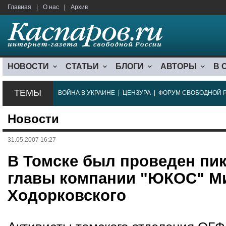
Главная
|
О нас
|
Архив
НОВОСТИ
СТАТЬИ
БЛОГИ
АВТОРЫ
В 
ТЕМЫ
ВОЙНА В УКРАИНЕ
|
ЦЕНЗУРА
|
ФОРУМ СВОБОДНОЙ 
Новости
31.05.2007 16:27
В Томске был проведен пик
главы компании "ЮКОС" М
Ходорковского