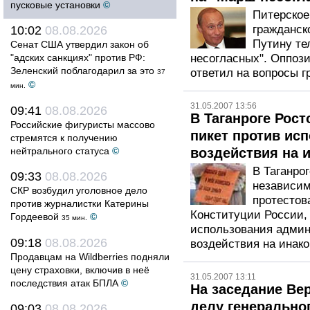
пусковые установки
©
Питерское
гражданск
10:02
08.08.2026
Путину те
Сенат США утвердил закон об
"адских санкциях" против РФ:
несогласных". Оппози
Зеленский поблагодарил за это
ответил на вопросы г
37
©
мин.
31.05.2007 13:56
09:41
08.08.2026
В Таганроге Рос
Российские фигуристы массово
пикет против ис
стремятся к получению
нейтрального статуса
©
воздействия на
В Таганро
09:33
08.08.2026
независи
СКР возбудил уголовное дело
протестов
против журналистки Катерины
Конституции России, 
Гордеевой
©
35 мин.
использования адми
09:18
08.08.2026
воздействия на ина
Продавцам на Wildberries подняли
цену страховки, включив в неё
31.05.2007 13:11
последствия атак БПЛА
©
На заседание Ве
делу генерально
09:03
08.08.2026