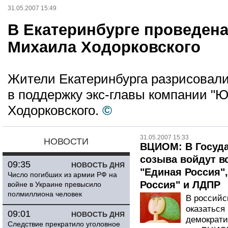
31.05.2007 15:49
В Екатеринбурге проведена
Михаила Ходорковского
Жители Екатеринбурга разрисовали
в поддержку экс-главы компании 
Ходорковского.
©
31.05.2007 15:33
НОВОСТИ
ВЦИОМ: В Госуд
созыва войдут в
09:35
НОВОСТЬ ДНЯ
"Единая Россия"
Число погибших из армии РФ на
Россия" и ЛДПР
войне в Украине превысило
полмиллиона человек
В российс
оказаться
09:01
НОВОСТЬ ДНЯ
демократи
Следствие прекратило уголовное