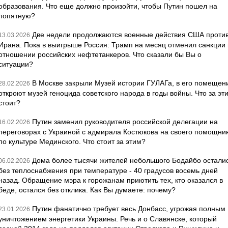
образования. Что еще должно произойти, чтобы Путин пошел на
попятную?
Две недели продолжаются военные действия США проти
13.03.2026
Ирана. Пока в выигрыше Россия: Трамп на месяц отменил санкции 
отношении российских нефтетанкеров. Что сказали бы Вы о
ситуации?
В Москве закрыли Музей истории ГУЛАГа, в его помещен
28.02.2026
откроют музей геноцида советского народа в годы войны. Что за эт
стоит?
Путин заменил руководителя российской делегации на
16.02.2026
переговорах с Украиной с адмирала Костюкова на своего помощни
по культуре Мединского. Что стоит за этим?
Дома более тысячи жителей небольшого Бодайбо остали
06.02.2026
без теплоснабжения при температуре - 40 градусов восемь дней
назад. Обращение мэра к горожанам приютить тех, кто оказался в
беде, остался без отклика. Как Вы думаете: почему?
Путин фанатично требует весь Донбасс, угрожая полным
23.01.2026
уничтожением энергетики Украины. Речь и о Славянске, который