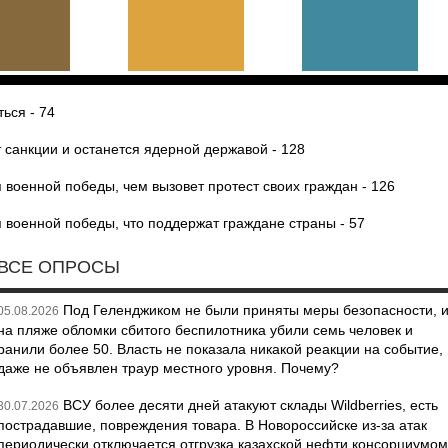
ться - 74
 санкции и останется ядерной державой - 128
 военной победы, чем вызовет протест своих граждан - 126
 военной победы, что поддержат граждане страны - 57
ВСЕ ОПРОСЫ
Под Геленджиком не были приняты меры безопасности, 
05.08.2026
на пляже обломки сбитого беспилотника убили семь человек и
ранили более 50. Власть не показала никакой реакции на событие,
даже не объявлен траур местного уровня. Почему?
ВСУ более десяти дней атакуют склады Wildberries, есть
30.07.2026
пострадавшие, повреждения товара. В Новороссийске из-за атак
периодически отключается отгрузка казахской нефти консорциумом