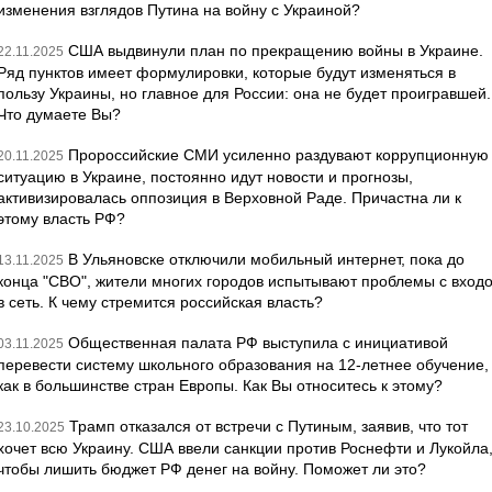
изменения взглядов Путина на войну с Украиной?
США выдвинули план по прекращению войны в Украине.
22.11.2025
Ряд пунктов имеет формулировки, которые будут изменяться в
пользу Украины, но главное для России: она не будет проигравшей.
Что думаете Вы?
Пророссийские СМИ усиленно раздувают коррупционную
20.11.2025
ситуацию в Украине, постоянно идут новости и прогнозы,
активизировалась оппозиция в Верховной Раде. Причастна ли к
этому власть РФ?
В Ульяновске отключили мобильный интернет, пока до
13.11.2025
конца "СВО", жители многих городов испытывают проблемы с вход
в сеть. К чему стремится российская власть?
Общественная палата РФ выступила с инициативой
03.11.2025
перевести систему школьного образования на 12-летнее обучение,
как в большинстве стран Европы. Как Вы относитесь к этому?
Трамп отказался от встречи с Путиным, заявив, что тот
23.10.2025
хочет всю Украину. США ввели санкции против Роснефти и Лукойла
чтобы лишить бюджет РФ денег на войну. Поможет ли это?