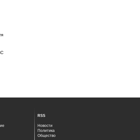
тя
ЗС
RSS
ие
Новости
Политика
Общество