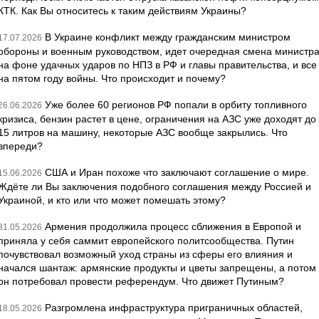
КТК. Как Вы относитесь к таким действиям Украины?
В Украине конфликт между гражданским министром
17.07.2026
обороны и военным руководством, идет очередная смена министр
на фоне удачных ударов по НПЗ в РФ и главы правительства, и все
на пятом году войны. Что происходит и почему?
Уже более 60 регионов РФ попали в орбиту топливного
26.06.2026
кризиса, бензин растет в цене, ограничения на АЗС уже доходят до
15 литров на машину, некоторые АЗС вообще закрылись. Что
впереди?
США и Иран похоже что заключают соглашение о мире.
15.06.2026
Ждёте ли Вы заключения подобного соглашения между Россией и
Украиной, и кто или что может помешать этому?
Армения продолжила процесс сближения в Европой и
31.05.2026
приняла у себя саммит европейского политсообщества. Путин
почувствовал возможный уход страны из сферы его влияния и
начался шантаж: армянские продукты и цветы запрещены, а потом
он потребовал провести референдум. Что движет Путиным?
Разгромлена инфраструктура приграничных областей,
18.05.2026