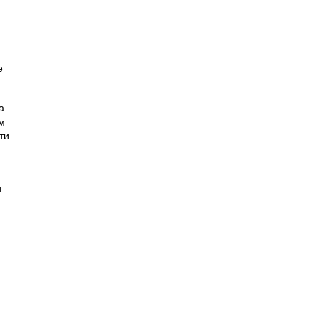
е
а
м
ти
и