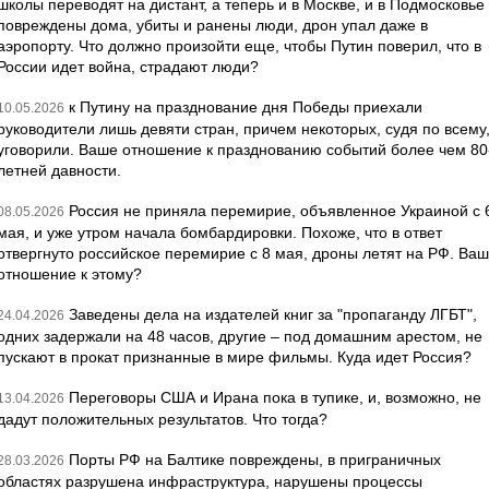
школы переводят на дистант, а теперь и в Москве, и в Подмосковье
повреждены дома, убиты и ранены люди, дрон упал даже в
аэропорту. Что должно произойти еще, чтобы Путин поверил, что в
России идет война, страдают люди?
к Путину на празднование дня Победы приехали
10.05.2026
руководители лишь девяти стран, причем некоторых, судя по всему
уговорили. Ваше отношение к празднованию событий более чем 80
летней давности.
Россия не приняла перемирие, объявленное Украиной с 
08.05.2026
мая, и уже утром начала бомбардировки. Похоже, что в ответ
отвергнуто российское перемирие с 8 мая, дроны летят на РФ. Ва
отношение к этому?
Заведены дела на издателей книг за "пропаганду ЛГБТ",
24.04.2026
одних задержали на 48 часов, другие – под домашним арестом, не
пускают в прокат признанные в мире фильмы. Куда идет Россия?
Переговоры США и Ирана пока в тупике, и, возможно, не
13.04.2026
дадут положительных результатов. Что тогда?
Порты РФ на Балтике повреждены, в приграничных
28.03.2026
областях разрушена инфраструктура, нарушены процессы