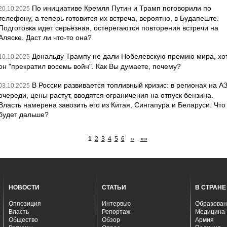
По инициативе Кремля Путин и Трамп поговорили по
20.10.2025
телефону, а теперь готовится их встреча, вероятно, в Будапеште.
Подготовка идет серьёзная, остерегаются повторения встречи на
Аляске. Даст ли что-то она?
Дональду Трампу не дали Нобелевскую премию мира, хо
10.10.2025
он "прекратил восемь войн". Как Вы думаете, почему?
В России развивается топливный кризис: в регионах на А
03.10.2025
очереди, цены растут, вводятся ограничения на отпуск бензина.
Власть намерена завозить его из Китая, Сингапура и Беларуси. Что
будет дальше?
1
2
3
4
5
6
»
»»
НОВОСТИ
СТАТЬИ
В СТРАНЕ
Оппозиция
Интервью
Образован
Власть
Репортаж
Медицина
Общество
Обзор
Армия