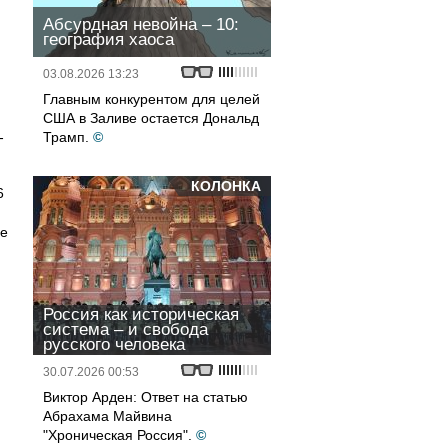
Абсурдная невойна – 10:
география хаоса
03.08.2026 13:23
Главным конкурентом для целей
,
США в Заливе остается Дональд
-
Трамп.
©
КОЛОНКА
6
ше
Россия как историческая
система – и свобода
русского человека
30.07.2026 00:53
Виктор Арден: Ответ на статью
Абрахама Майвина
"Хроническая Россия".
©