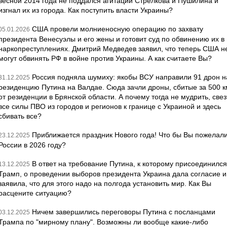
весной 2014 года не поддался агитации Стрелкова и Пушилина и
изгнал их из города. Как поступить власти Украины?
США провели молниеносную операцию по захвату
05.01.2026
президента Венесуэлы и его жены и готовит суд по обвинению их в
наркопреступлениях. Дмитрий Медведев заявил, что теперь США н
могут обвинять РФ в войне против Украины. А как считаете Вы?
Россия подняла шумиху: якобы ВСУ направили 91 дрон н
31.12.2025
резиденцию Путина на Валдае. Сюда зачли дроны, сбитые за 500 к
от резиденции в Брянской области. А почему тогда не мудрить, свез
все силы ПВО из городов и регионов к границе с Украиной и здесь
сбивать все?
Приближается праздник Нового года! Что бы Вы пожелал
23.12.2025
России в 2026 году?
В ответ на требование Путина, к которому присоединился
13.12.2025
Трамп, о проведении выборов президента Украина дала согласие и
заявила, что для этого надо на полгода установить мир. Как Вы
расцените ситуацию?
Ничем завершились переговоры Путина с посланцами
03.12.2025
Трампа по "мирному плану". Возможны ли вообще какие-либо