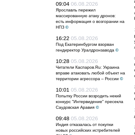
09:04
06.08.2026
Ярославль пережил
массированную атаку дронов:
есть информация о возгорании на
НПЗ
©
16:22
05.08.2026
Под Екатеринбургом взорван
гендиректор Уралдронзавода
©
10:28
05.08.2026
Читатели Каспаров.Ru: Украина
вправе атаковать любой объект на
территории агрессора – России
©
10:01
05.08.2026
Попытку России возродить некий
конкурс "Интервидение" пресекла
Саудовская Аравия
©
09:48
05.08.2026
Индия отказалась от покупки
новых российских истребителей