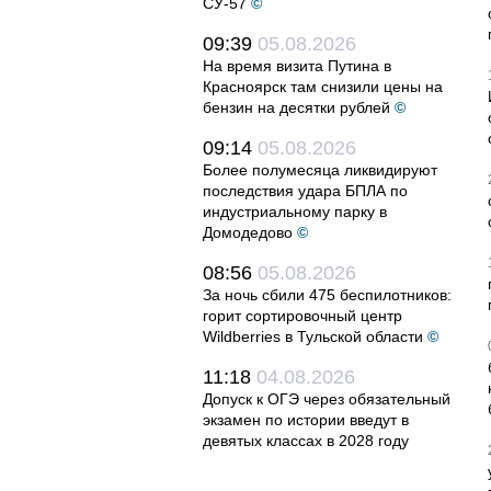
СУ-57
©
09:39
05.08.2026
На время визита Путина в
Красноярск там снизили цены на
бензин на десятки рублей
©
09:14
05.08.2026
Более полумесяца ликвидируют
последствия удара БПЛА по
индустриальному парку в
Домодедово
©
08:56
05.08.2026
За ночь сбили 475 беспилотников:
горит сортировочный центр
Wildberries в Тульской области
©
11:18
04.08.2026
Допуск к ОГЭ через обязательный
экзамен по истории введут в
девятых классах в 2028 году