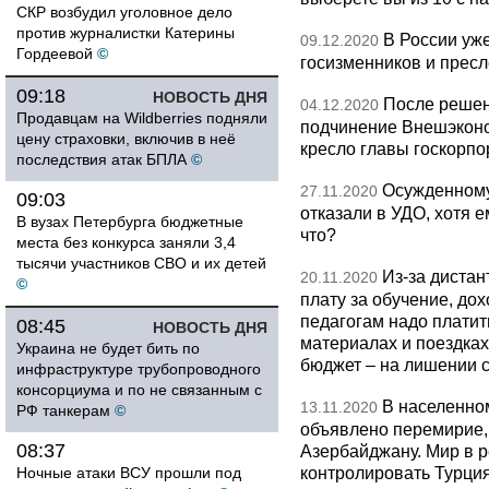
СКР возбудил уголовное дело
против журналистки Катерины
В России уж
09.12.2020
Гордеевой
©
госизменников и пресл
09:18
НОВОСТЬ ДНЯ
После решен
04.12.2020
Продавцам на Wildberries подняли
подчинение Внешэконо
цену страховки, включив в неё
кресло главы госкорпо
последствия атак БПЛА
©
Осужденному
27.11.2020
09:03
отказали в УДО, хотя 
В вузах Петербурга бюджетные
что?
места без конкурса заняли 3,4
тысячи участников СВО и их детей
Из-за дистан
20.11.2020
©
плату за обучение, дох
педагогам надо платить
08:45
НОВОСТЬ ДНЯ
материалах и поездках
Украина не будет бить по
бюджет – на лишении с
инфраструктуре трубопроводного
консорциума и по не связанным с
В населенно
13.11.2020
РФ танкерам
©
объявлено перемирие,
08:37
Азербайджану. Мир в р
контролировать Турция
Ночные атаки ВСУ прошли под