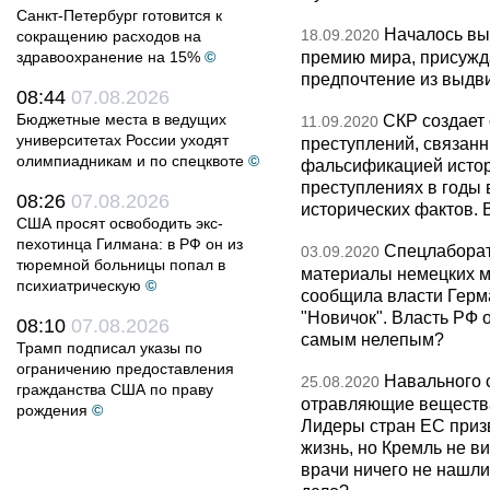
Санкт-Петербург готовится к
Началось вы
18.09.2020
сокращению расходов на
премию мира, присужда
здравоохранение на 15%
©
предпочтение из выдв
08:44
07.08.2026
Бюджетные места в ведущих
СКР создает
11.09.2020
университетах России уходят
преступлений, связанн
олимпиадникам и по спецквоте
©
фальсификацией истор
преступлениях в годы
08:26
07.08.2026
исторических фактов. 
США просят освободить экс-
пехотинца Гилмана: в РФ он из
Спецлаборат
03.09.2020
тюремной больницы попал в
материалы немецких м
психиатрическую
©
сообщила власти Герм
"Новичок". Власть РФ 
08:10
07.08.2026
самым нелепым?
Трамп подписал указы по
ограничению предоставления
Навального 
25.08.2020
гражданства США по праву
отравляющие вещества
рождения
©
Лидеры стран ЕС приз
жизнь, но Кремль не ви
врачи ничего не нашли