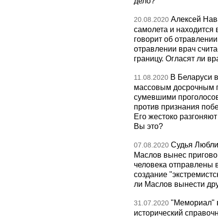
дело?
Алексей Нав
20.08.2020
самолета и находится 
говорит об отравлени
отравлении врач счита
границу. Огласят ли в
В Беларуси 
11.08.2020
массовым досрочным г
сумевшими проголосов
против признания поб
Его жестоко разгоняю
Вы это?
Судья Любли
07.08.2020
Маслов вынес приговор
человека отправлены в 
создание "экстремистс
ли Маслов вынести др
"Мемориал" 
31.07.2020
исторический справоч