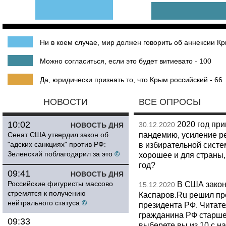
Ни в коем случае, мир должен говорить об аннексии К
Можно согласиться, если это будет витиевато - 100
Да, юридически признать то, что Крым российский - 66
НОВОСТИ
ВСЕ ОПРОСЫ
10:02
2020 год при
30.12.2020
НОВОСТЬ ДНЯ
пандемию, усиление р
Сенат США утвердил закон об
"адских санкциях" против РФ:
в избирательной систем
Зеленский поблагодарил за это
©
хорошее и для страны,
год?
09:41
НОВОСТЬ ДНЯ
Российские фигуристы массово
В США закон
15.12.2020
стремятся к получению
Каспаров.Ru решил пр
нейтрального статуса
©
президента РФ. Читат
гражданина РФ старше 
09:33
выберете вы из 10 с 