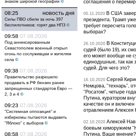
знаком широкой географии
©
соглашения о перемир
08:25
В США завер
НОВОСТЬ ДНЯ
05.11.2020
Силы ПВО сбили за ночь 397
президента. Трамп уже
беспилотников: горят два НПЗ
©
требует пересчета гол
выборах?
09:58
07.08.2026
Под аннексированным
В Конституци
26.10.2020
Севастополем военный открыл
судей (было 19), их см
огонь по сослуживцам и жителям
его может вообще не с
села
©
единодушные, так как 
судей. Для чего это?
09:38
07.08.2026
Правительство разрешило
Сергей Кири
16.10.2020
продавать в РФ бензин ранее
Немцова, "технарь", о
запрещенных стандартов Евро —
"Росатом", четыре год
2, 3 и 4
©
Путина, куратором вну
качестве он и включен
09:23
07.08.2026
отравлением Алексея 
"Системная оппозиция" и
избиркомы пытаются выдавить
Алексей Нав
02.10.2020
"Яблоко" с выборов
©
боевым химоружием "Н
08:58
07.08.2026
Путина. Ваше мнение?