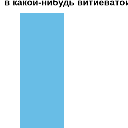
в какой-нибудь витиеват