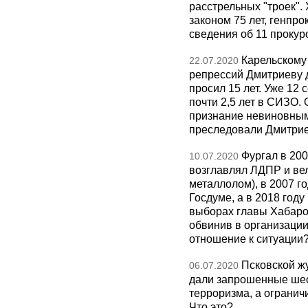
расстрельных "троек".
законом 75 лет, генпро
сведения об 11 прокур
Карельскому
22.07.2020
репрессий Дмитриеву д
просил 15 лет. Уже 12 
почти 2,5 лет в СИЗО.
признание невиновным
преследовали Дмитри
Фургал в 200
10.07.2020
возглавлял ЛДПР и вел
металлолом), в 2007 го
Госдуме, а в 2018 год
выборах главы Хабаров
обвинив в организации
отношение к ситуации
Псковской ж
06.07.2020
дали запрошенные шес
терроризма, а ограни
Что это?