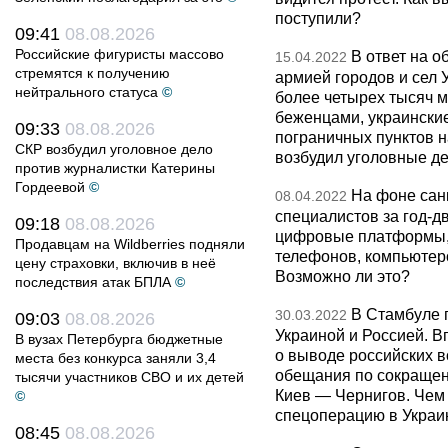
поступили?
09:41
08.08.2026
Российские фигуристы массово
В ответ на о
15.04.2022
стремятся к получению
армией городов и сел У
нейтрального статуса
©
более четырех тысяч м
беженцами, украински
09:33
08.08.2026
пограничных пунктов н
СКР возбудил уголовное дело
возбудил уголовные д
против журналистки Катерины
Гордеевой
©
На фоне санк
08.04.2022
специалистов за год-д
09:18
08.08.2026
цифровые платформы, 
Продавцам на Wildberries подняли
телефонов, компьютеро
цену страховки, включив в неё
Возможно ли это?
последствия атак БПЛА
©
В Стамбуле 
30.03.2022
09:03
08.08.2026
Украиной и Россией. 
В вузах Петербурга бюджетные
о выводе российских в
места без конкурса заняли 3,4
обещания по сокращен
тысячи участников СВО и их детей
Киев — Чернигов. Чем
©
спецоперацию в Украи
08:45
08.08.2026