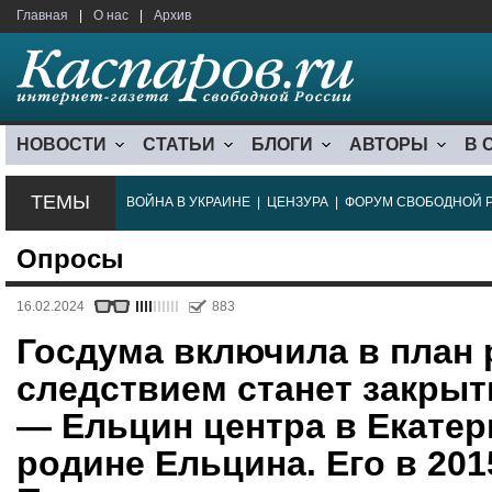
Главная
|
О нас
|
Архив
НОВОСТИ
СТАТЬИ
БЛОГИ
АВТОРЫ
В 
ТЕМЫ
ВОЙНА В УКРАИНЕ
|
ЦЕНЗУРА
|
ФОРУМ СВОБОДНОЙ 
Опросы
16.02.2024
883
Госдума включила в план 
следствием станет закрыт
— Ельцин центра в Екатер
родине Ельцина. Его в 201