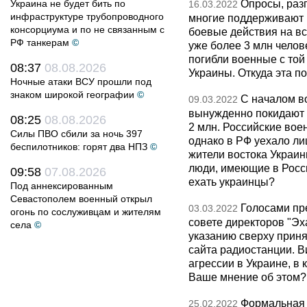
Опросы, раз
Украина не будет бить по
16.03.2022
инфраструктуре трубопроводного
многие поддерживают 
консорциума и по не связанным с
боевые действия на вс
РФ танкерам
©
уже более 3 млн челов
погибли военные с той
08:37
08.08.2026
Украины. Откуда эта п
Ночные атаки ВСУ прошли под
знаком широкой географии
©
С началом в
09.03.2022
вынужденно покидают 
08:25
08.08.2026
2 млн. Российские во
Силы ПВО сбили за ночь 397
однако в РФ уехало ли
беспилотников: горят два НПЗ
©
жители востока Украин
люди, имеющие в Росси
09:58
07.08.2026
ехать украинцы?
Под аннексированным
Севастополем военный открыл
Голосами пр
03.03.2022
огонь по сослуживцам и жителям
совете директоров "Эх
села
©
указанию сверху приня
сайта радиостанции. В
агрессии в Украине, в 
Ваше мнение об этом?
Формальная 
25.02.2022