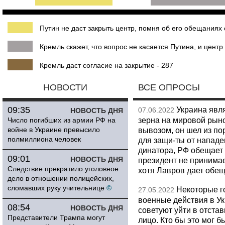
Путин не даст закрыть центр, помня об его обещаниях 
Кремль скажет, что вопрос не касается Путина, и центр 
Кремль даст согласие на закрытие - 287
НОВОСТИ
ВСЕ ОПРОСЫ
09:35
Украина явл
07.06.2022
НОВОСТЬ ДНЯ
зерна на мировой рыно
Число погибших из армии РФ на
войне в Украине превысило
вывозом, он шел из по
полмиллиона человек
для защи-ты от нападе
динатора, РФ обещает 
09:01
НОВОСТЬ ДНЯ
президент не принима
Следствие прекратило уголовное
хотя Лавров дает обещ
дело в отношении полицейских,
сломавших руку учительнице
©
Некоторые го
27.05.2022
военные действия в Ук
08:54
НОВОСТЬ ДНЯ
советуют уйти в отстав
Представители Трампа могут
лицо. Кто бы это мог б