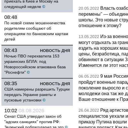
приехать в Киев и Москву на
следующей неделе
©
Власть озаб
20.05.2022
перемены" — объединен
08:48
школы. Это новые стру
По новой схеме мошенничества
отношение к этому?
родителям сообщают об
операциям по банковским картам
Из-за военн
13.05.2022
детей
могут отдыхать за гра
ездить на хороших ма
08:43
НОВОСТЬ ДНЯ
цены, безработица, па
Ночью ПВО перехватила 153
обвиняют в ситуации 
украинских БПЛА: под
Изменится ли этот наст
Новороссийском атакована база
"Роснефти"
©
9 мая Росси
06.05.2022
пройдут военные пара
08:35
НОВОСТЬ ДНЯ
поколение выросло и с
США намерены разрешить Турции
молодежи она так же д
передать Украине ракеты и
Ваше отношение к Пр
пусковые установки
©
Ряд артистов
10:02
08.08.2026
26.04.2022
специалистов уехали из
Сенат США утвердил закон об
приказу Путина вошли 
"адских санкциях" против РФ:
Зеленский поблагодарил за это
©
видится протест. Как в