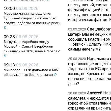
преступлений, связанн
10:00
06.08.2026
фальсификацией истор
Морские линии направления
преступлениях в годы
Турция—Новороссийск массово
исторических фактов. 
вводят надбавки за военные риски
©
Спецлаборат
03.09.2020
материалы немецких м
09:28
06.08.2026
сообщила власти Герм
Загрузка авиарейсов между
"Новичок". Власть РФ 
Москвой и Санкт-Петербургом
самым нелепым?
снизилась на 18%, вина в "Коврах"
©
Навального 
25.08.2020
отравляющие вещества
09:13
06.08.2026
Лидеры стран ЕС приз
Минобороны РФ доложило о 605
жизнь, но Кремль не ви
обнаруженных беспилотниках
©
врачи ничего не нашли
дело?
Алексей Нав
20.08.2020
самолета и находится 
говорит об отравлени
отравлении врач счита