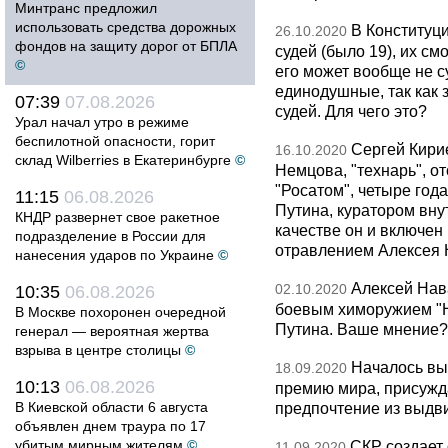
Минтранс предложил
использовать средства дорожных
В Конституци
26.10.2020
фондов на защиту дорог от БПЛА
судей (было 19), их см
©
его может вообще не с
единодушные, так как 
07:39
07.08.2026
судей. Для чего это?
Урал начал утро в режиме
беспилотной опасности, горит
Сергей Кири
16.10.2020
склад Wilberries в Екатеринбурге
©
Немцова, "технарь", о
"Росатом", четыре год
11:15
06.08.2026
Путина, куратором вну
КНДР развернет свое ракетное
качестве он и включен
подразделение в России для
отравлением Алексея 
нанесения ударов по Украине
©
Алексей Нав
02.10.2020
10:35
06.08.2026
боевым химоружием "Н
В Москве похоронен очередной
Путина. Ваше мнение?
генерал — вероятная жертва
взрыва в центре столицы
©
Началось вы
18.09.2020
10:13
06.08.2026
премию мира, присужда
В Киевской области 6 августа
предпочтение из выдв
объявлен днем траура по 17
убитым мирным жителям
©
СКР создает
11.09.2020