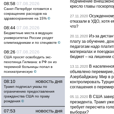
подчинение Внешэконо
08:58
07.08.2026
кресло главы госкорпо
Санкт-Петербург готовится к
сокращению расходов на
Осужденному
27.11.2020
здравоохранение на 15%
©
отказали в УДО, хотя 
что?
08:44
07.08.2026
Бюджетные места в ведущих
Из-за дистан
20.11.2020
университетах России уходят
плату за обучение, дох
олимпиадникам и по спецквоте
©
педагогам надо платить
материалах и поездках
08:26
07.08.2026
бюджет – на лишении с
США просят освободить экс-
пехотинца Гилмана: в РФ он из
В населенно
13.11.2020
тюремной больницы попал в
объявлено перемирие,
психиатрическую
©
Азербайджану. Мир в р
08:10
контролировать Турция
НОВОСТЬ ДНЯ
Трамп подписал указы по
соглашения о перемир
ограничению предоставления
гражданства США по праву
В США завер
05.11.2020
рождения
©
президента. Трамп уже
требует пересчета гол
07:53
НОВОСТЬ ДНЯ
выборах?