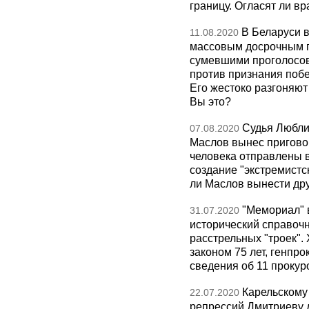
границу. Огласят ли в
В Беларуси 
11.08.2020
массовым досрочным г
сумевшими проголосов
против признания поб
Его жестоко разгоняю
Вы это?
Судья Любли
07.08.2020
Маслов вынес приговор
человека отправлены в 
создание "экстремистс
ли Маслов вынести др
"Мемориал" 
31.07.2020
исторический справоч
расстрельных "троек".
законом 75 лет, генпро
сведения об 11 прокур
Карельскому
22.07.2020
репрессий Дмитриеву д