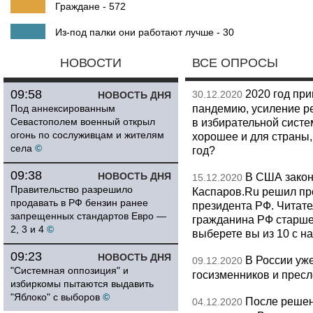
Граждане - 572
Из-под палки они работают лучше - 30
НОВОСТИ
ВСЕ ОПРОСЫ
09:58
2020 год при
30.12.2020
НОВОСТЬ ДНЯ
пандемию, усиление р
Под аннексированным
Севастополем военный открыл
в избирательной систем
огонь по сослуживцам и жителям
хорошее и для страны,
села
©
год?
09:38
НОВОСТЬ ДНЯ
В США закон
15.12.2020
Правительство разрешило
Каспаров.Ru решил пр
продавать в РФ бензин ранее
президента РФ. Читат
запрещенных стандартов Евро —
гражданина РФ старше 
2, 3 и 4
©
выберете вы из 10 с 
09:23
НОВОСТЬ ДНЯ
В России уж
09.12.2020
"Системная оппозиция" и
госизменников и пресл
избиркомы пытаются выдавить
"Яблоко" с выборов
©
После решен
04.12.2020