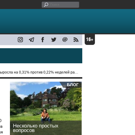
росла на 0,31% против 0,22% неделей ранее
БЛОГ
0
Несколько простых
ив
вопросов
ия