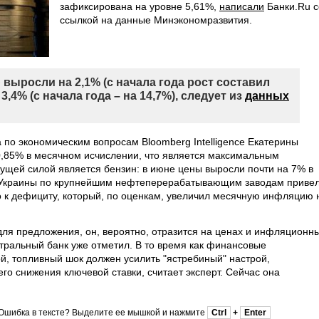
зафиксирована на уровне 5,61%,
написали
Банки.Ru с
ссылкой на данные Минэкономразвития.
 выросли на 2,1% (с начала года рост составил
 3,4% (с начала года – на 14,7%), следует из
данных
по экономическим вопросам Bloomberg Intelligence Екатерины
0,85% в месячном исчислении, что является максимальным
жущей силой является бензин: в июне цены выросли почти на 7% в
ы Украины по крупнейшим нефтеперерабатывающим заводам приве
о к дефициту, который, по оценкам, увеличил месячную инфляцию 
для предложения, он, вероятно, отразится на ценах и инфляционн
тральный банк уже отметил. В то время как финансовые
й, топливный шок должен усилить "ястребиный" настрой,
о снижения ключевой ставки, считает эксперт. Сейчас она
Ошибка в тексте? Выделите ее мышкой и нажмите
Ctrl
+
Enter