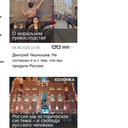
я
а
О моральном
я
превосходстве
04.08.2026 15:46
Дмитрий Чернышев: Не
согласен я и с тем, что мы
предали Россию.
КОЛОНКА
Россия как историческая
система – и свобода
русского человека