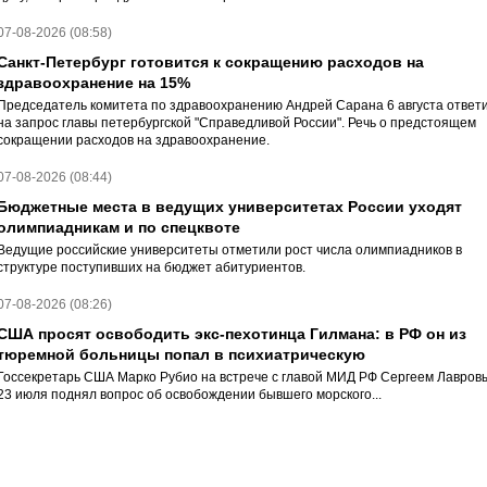
07-08-2026 (08:58)
Санкт-Петербург готовится к сокращению расходов на
здравоохранение на 15%
Председатель комитета по здравоохранению Андрей Сарана 6 августа ответ
на запрос главы петербургской "Справедливой России". Речь о предстоящем
сокращении расходов на здравоохранение.
07-08-2026 (08:44)
Бюджетные места в ведущих университетах России уходят
олимпиадникам и по спецквоте
Ведущие российские университеты отметили рост числа олимпиадников в
структуре поступивших на бюджет абитуриентов.
07-08-2026 (08:26)
США просят освободить экс-пехотинца Гилмана: в РФ он из
тюремной больницы попал в психиатрическую
Госсекретарь США Марко Рубио на встрече с главой МИД РФ Сергеем Лавров
23 июля поднял вопрос об освобождении бывшего морского...