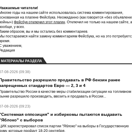
Уважаемые читатели!
Многие годы на нашем сайте использовалась система комментирования,
основанная на плагине Фейсбука. Неожиданно (как говорится «без объявлени
войны»)
Фейсбук отключил этот плагин
. Отключил не только на нашем сайте, 
вообще, у всех.
Таким образом, вы и мы остались без комментариев.
Мы постараемся найти замену комментариям Фейсбука, но на это потребуетс
время.
С уважением,
Редакция
МАТЕРИАЛЫ РАЗДЕЛА
07-08-2026 (09:38)
Правительство разрешило продавать в РФ бензин ранее
запрещенных стандартов Евро — 2, 3 и 4
Правительство России в качестве меры стабилизации ситуации на топливном
рынке разрешило производить, ввозить и продавать в России...
07-08-2026 (09:23)
"Системная оппозиция" и избиркомы пытаются выдавить
"Яблоко" с выборов
ЦИК зарегистрировал список партии "Яблоко" на выборы в Государственную
думу, которые пройдут 18-20 сентября.