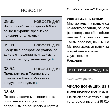
Ошибка в тексте? Выдел
НОВОСТИ
Уважаемые читатели!
09:35
НОВОСТЬ ДНЯ
Многие годы на нашем са
Число погибших из армии РФ на
комментирования, основа
войне в Украине превысило
(как говорится «без объ
полмиллиона человек
плагин
. Отключил не толь
Таким образом, вы и мы о
09:01
НОВОСТЬ ДНЯ
Мы постараемся найти за
Следствие прекратило уголовное
потребуется время.
дело в отношении полицейских,
С уважением,
сломавших руку учительнице
©
Редакция
08:54
НОВОСТЬ ДНЯ
МАТЕРИАЛЫ РАЗДЕЛА
Представители Трампа могут
приехать в Киев и Москву на
09-08-2026 (09:35)
следующей неделе
©
Число погибших из 
превысило полмилл
08:48
По новой схеме мошенничества
Би-би-си совместно с из
родителям сообщают об
установила имена 238 014
операциям по банковским картам