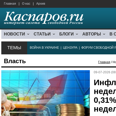
Главная
|
О нас
|
Архив
НОВОСТИ
СТАТЬИ
БЛОГИ
АВТОРЫ
В 
ТЕМЫ
ВОЙНА В УКРАИНЕ
|
ЦЕНЗУРА
|
ФОРУМ СВОБОДНОЙ 
Власть
Главная
/ Н
09-07-2026 (08
Инфл
неде
0,31%
неде