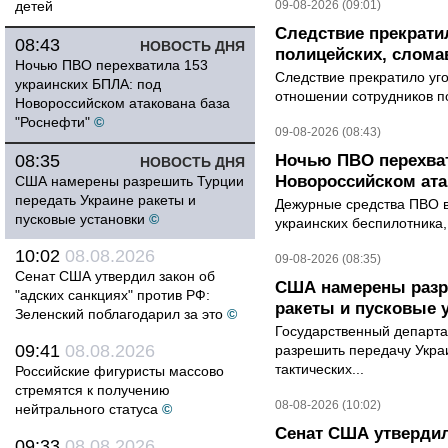
детей
09-08-2026 (09:01)
Следствие прекрати
08:43
НОВОСТЬ ДНЯ
полицейских, слома
Ночью ПВО перехватила 153
Следствие прекратило уг
украинских БПЛА: под
отношении сотрудников п
Новороссийском атакована база
"Роснефти"
©
09-08-2026 (08:43)
08:35
Ночью ПВО перехват
НОВОСТЬ ДНЯ
Новороссийском ата
США намерены разрешить Турции
передать Украине ракеты и
Дежурные средства ПВО в 
пусковые установки
©
украинских беспилотника
10:02
08.08.2026
09-08-2026 (08:35)
Сенат США утвердил закон об
США намерены разре
"адских санкциях" против РФ:
ракеты и пусковые 
Зеленский поблагодарил за это
©
Государственный департ
09:41
08.08.2026
разрешить передачу Украи
тактических...
Российские фигуристы массово
стремятся к получению
08-08-2026 (10:02)
нейтрального статуса
©
Сенат США утвердил
09:33
08.08.2026