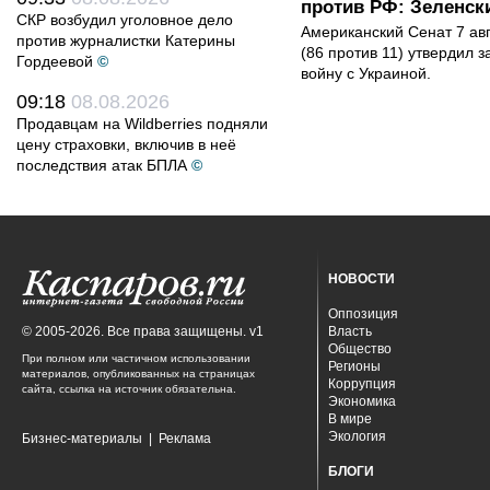
против РФ: Зеленск
СКР возбудил уголовное дело
Американский Сенат 7 ав
против журналистки Катерины
(86 против 11) утвердил з
Гордеевой
©
войну с Украиной.
09:18
08.08.2026
Продавцам на Wildberries подняли
цену страховки, включив в неё
последствия атак БПЛА
©
НОВОСТИ
Оппозиция
© 2005-2026. Все права защищены. v1
Власть
Общество
При полном или частичном использовании
Регионы
материалов, опубликованных на страницах
Коррупция
сайта, ссылка на источник обязательна.
Экономика
В мире
Экология
Бизнес-материалы
|
Реклама
БЛОГИ